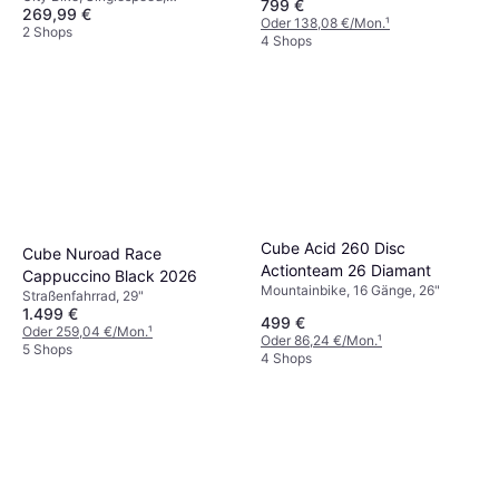
799 €
269,99 €
Stadtfahrrad, 28"
Oder 138,08 €/Mon.
¹
2 Shops
4 Shops
Cube Acid 260 Disc
Cube Nuroad Race
Actionteam 26 Diamant
Cappuccino Black 2026
Mountainbike, 16 Gänge, 26"
Straßenfahrrad, 29"
1.499 €
499 €
Oder 259,04 €/Mon.
¹
Oder 86,24 €/Mon.
¹
5 Shops
4 Shops