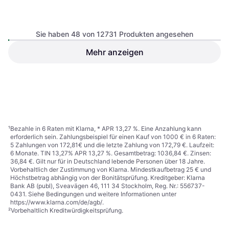
Sie haben 48 von 12731 Produkten angesehen
Cube Stereo One77 Race 29
Mehr anzeigen
Cannondale Topstone EQ
Zoll 12K Fully
Tungsten Blue 2025 XL
Mountainbike, 29"
Straßenfahrrad, Gravel-Bike, 28"
1.745 €
2.249 €
Oder 301,56 €/Mon.
¹
Oder 388,65 €/Mon.
¹
5 Shops
2 Shops
1
2
3
...
135
...
266
¹
Bezahle in 6 Raten mit Klarna, * APR 13,27 %. Eine Anzahlung kann
erforderlich sein. Zahlungsbeispiel für einen Kauf von 1000 € in 6 Raten:
5 Zahlungen von 172,81€ und die letzte Zahlung von 172,79 €. Laufzeit:
6 Monate. TIN 13,27% APR 13,27 %. Gesamtbetrag: 1036,84 €. Zinsen:
36,84 €. Gilt nur für in Deutschland lebende Personen über 18 Jahre.
Vorbehaltlich der Zustimmung von Klarna. Mindestkaufbetrag 25 € und
Höchstbetrag abhängig von der Bonitätsprüfung. Kreditgeber: Klarna
Bank AB (publ), Sveavägen 46, 111 34 Stockholm, Reg. Nr.: 556737-
0431. Siehe Bedingungen und weitere Informationen unter
https://www.klarna.com/de/agb/
.
²
Vorbehaltlich Kreditwürdigkeitsprüfung.