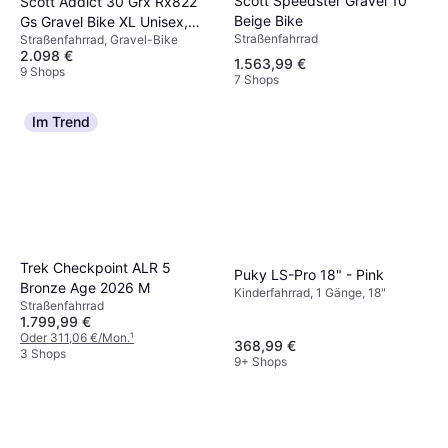
Scott Speedster Gravel 10
Scott Addict 30 Grx Rx822
Beige Bike
Gs Gravel Bike XL Unisex,
Straßenfahrrad
Straßenfahrrad, Gravel-Bike
Herrenfahrrad, Damenfahrrad
2.098 €
1.563,99 €
9 Shops
7 Shops
Im Trend
Trek Checkpoint ALR 5
Puky LS-Pro 18" - Pink
Bronze Age 2026 M
Kinderfahrrad, 1 Gänge, 18"
Straßenfahrrad
1.799,99 €
Oder 311,06 €/Mon.
¹
368,99 €
3 Shops
9+ Shops