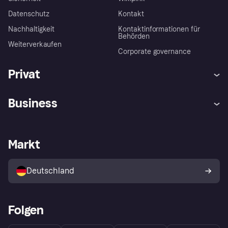
Datenschutz
Kontakt
Nachhaltigkeit
Kontaktinformationen für
Behörden
Weiterverkaufen
Corporate governance
Privat
Hilfe
Beschwerden
Business
Einloggen
Sicher shoppen mit Klarna
Händlersupport
Entwicklerseite
Mit Klarna einkaufen
Festgeld
Händlerportal
Betriebsstatus
Markt
Klarna App
Datenschutzeinstellungen
Mit Klarna verkaufen
Plattformen und Partner
Shops entdecken
Dein Widerrufsrecht
Deutschland
Käuferschutzrichtlinie
Folgen