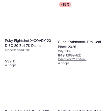
-15%
Puky Eightshot X-COADY 20
Cube Kathmandu Pro Coal
DISC 20 Zoll 7K Diamant
Black 2026
Kinderfahrrad, 20"
Grey
City Bike
849 €
999 €
Oder 146,72 €/Mon.
¹
539 €
4 Shops
4 Shops