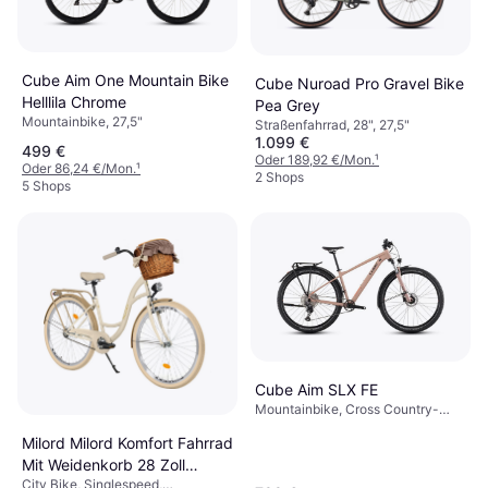
Cube Aim One Mountain Bike
Cube Nuroad Pro Gravel Bike
Helllila Chrome
Pea Grey
Mountainbike, 27,5"
Straßenfahrrad, 28", 27,5"
1.099 €
499 €
Oder 189,92 €/Mon.
¹
Oder 86,24 €/Mon.
¹
2 Shops
5 Shops
Cube Aim SLX FE
Mountainbike, Cross Country-
Fahrrad, Trailbike, 27,5", 29"
Milord Milord Komfort Fahrrad
Mit Weidenkorb 28 Zoll
City Bike, Singlespeed,
Creme-Braun Damenfahrrad