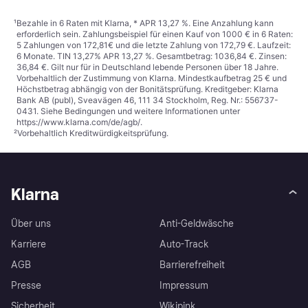
¹
Bezahle in 6 Raten mit Klarna, * APR 13,27 %. Eine Anzahlung kann
erforderlich sein. Zahlungsbeispiel für einen Kauf von 1000 € in 6 Raten:
5 Zahlungen von 172,81€ und die letzte Zahlung von 172,79 €. Laufzeit:
6 Monate. TIN 13,27% APR 13,27 %. Gesamtbetrag: 1036,84 €. Zinsen:
36,84 €. Gilt nur für in Deutschland lebende Personen über 18 Jahre.
Vorbehaltlich der Zustimmung von Klarna. Mindestkaufbetrag 25 € und
Höchstbetrag abhängig von der Bonitätsprüfung. Kreditgeber: Klarna
Bank AB (publ), Sveavägen 46, 111 34 Stockholm, Reg. Nr.: 556737-
0431. Siehe Bedingungen und weitere Informationen unter
https://www.klarna.com/de/agb/
.
²
Vorbehaltlich Kreditwürdigkeitsprüfung.
Klarna
Über uns
Anti-Geldwäsche
Karriere
Auto-Track
AGB
Barrierefreiheit
Presse
Impressum
Sicherheit
Wikipink