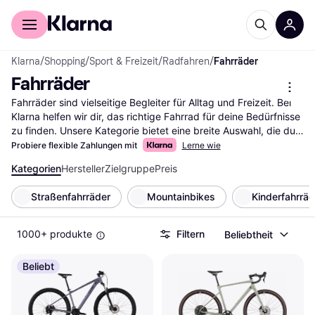
Für Shopper
Für Händler
Klarna
/
Shopping
/
Sport & Freizeit
/
Radfahren
/
Fahrräder
Fahrräder
Fahrräder sind vielseitige Begleiter für Alltag und Freizeit. Bei 
Klarna helfen wir dir, das richtige Fahrrad für deine Bedürfnisse 
zu finden. Unsere Kategorie bietet eine breite Auswahl, die du 
mit praktischen Filtern durchsuchen kannst. Egal, ob du ein 
Probiere flexible Zahlungen mit
Lerne wie
Citybike, Mountainbike oder Rennrad suchst, unsere Filter 
Kategorien
Hersteller
Zielgruppe
Preis
leiten dich schnell zum passenden Modell. Du kannst nach 
Marke, Preis oder Bewertungen filtern, um deine Suche weiter 
Straßenfahrräder
Mountainbikes
Kinderfahrräd
einzugrenzen. So findest du schnell das Fahrrad, das zu dir 
passt. Lies die Nutzerbewertungen, um mehr über die 
Erfahrungen anderer zu erfahren und die richtige Wahl zu 
1000+ produkte
Filtern
Beliebtheit
treffen. Beginne hier deine Suche nach dem besten Fahrrad 
und finde den perfekten Begleiter für deine nächste Tour.
Beliebt
Mehr über fahrräder »