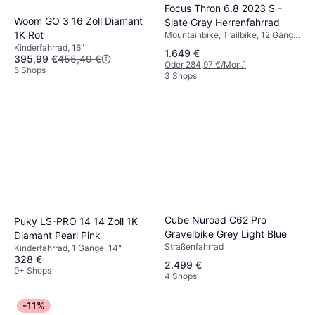
Focus Thron 6.8 2023 S -
Woom GO 3 16 Zoll Diamant
Slate Gray Herrenfahrrad
1K Rot
Mountainbike, Trailbike, 12 Gänge,
29"
Kinderfahrrad, 16"
1.649 €
395,99 €
455,49 €
Oder 284,97 €/Mon.
¹
5 Shops
3 Shops
Cube Nuroad C62 Pro
Puky LS-PRO 14 14 Zoll 1K
Gravelbike Grey Light Blue
Diamant Pearl Pink
Straßenfahrrad
Kinderfahrrad, 1 Gänge, 14"
328 €
2.499 €
9+ Shops
4 Shops
-11%