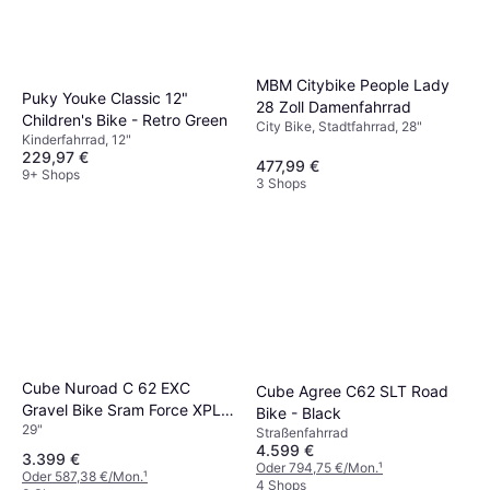
MBM Citybike People Lady
Puky Youke Classic 12"
28 Zoll Damenfahrrad
Children's Bike - Retro Green
City Bike, Stadtfahrrad, 28"
Kinderfahrrad, 12"
229,97 €
477,99 €
9+ Shops
3 Shops
Cube Nuroad C 62 EXC
Cube Agree C62 SLT Road
Gravel Bike Sram Force XPLR
Bike - Black
29"
AXS 13S 700 mm
Straßenfahrrad
4.599 €
3.399 €
Oder 794,75 €/Mon.
¹
Oder 587,38 €/Mon.
¹
4 Shops