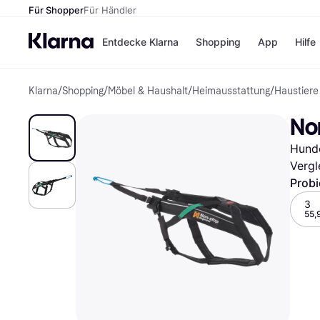
Für Shopper
Für Händler
Entdecke Klarna
Shopping
App
Hilfe
Klarna
/
Shopping
/
Möbel & Haushalt
/
Heimausstattung
/
Haustiere
Zahlungsmethoden
Shops
Zahlungsmethoden
Kaufla
No
Sofort bezahlen
eBay
Bezahle in 3
Temu
Hund
Teilzahlungen
Samsu
Bezahle in bis zu 30
SHEIN
Vergl
Tagen
Probi
Ratenzahlung
3
55,
Alle Shops