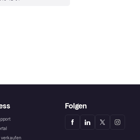
ess
Folgen
pport
rtal
a verkaufen