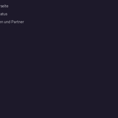
rseite
tatus
en und Partner