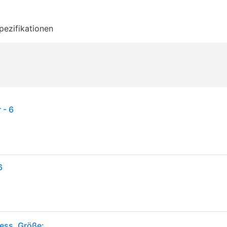
pezifikationen
 - 6
6
Non-stop dogwear Hundegeschirr Freemotion Harness, Größe: 6 / Länge Bruststück: 23 cm