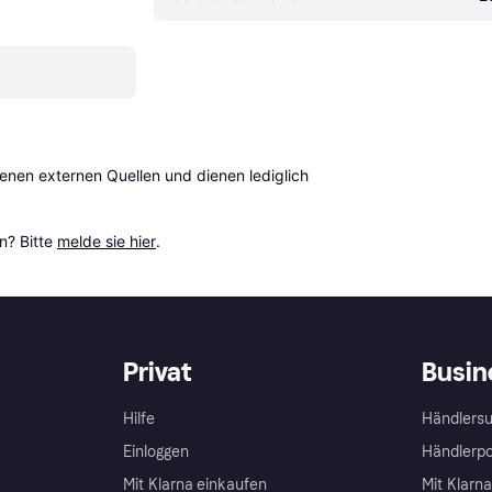
en externen Quellen und dienen lediglich 
? Bitte 
melde sie hier
.
Privat
Busin
Hilfe
Händlersu
Einloggen
Händlerpo
Mit Klarna einkaufen
Mit Klarn