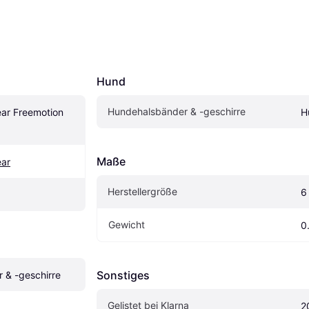
Hund
Hundehalsbänder & -geschirre
r Freemotion 
H
Maße
ar
Herstellergröße
6
Gewicht
0
Sonstiges
 & -geschirre
Gelistet bei Klarna
2