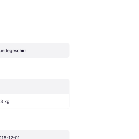
undegeschirr
.3 kg
018-12-01