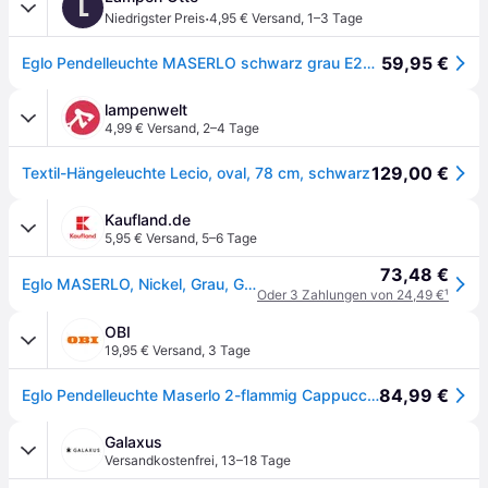
L
·
Niedrigster Preis
4,95 € Versand
,
1–3 Tage
59,95 €
Eglo Pendelleuchte MASERLO schwarz grau E27 max. 60W
lampenwelt
4,99 € Versand
,
2–4 Tage
129,00 €
Textil-Hängeleuchte Lecio, oval, 78 cm, schwarz
Kaufland.de
5,95 € Versand
,
5–6 Tage
73,48 €
Eglo MASERLO, Nickel, Grau, Gold, Zimmerdecke, E27, 0 W, 120 W
Oder 3 Zahlungen von 24,49 €
¹
OBI
19,95 € Versand
,
3 Tage
84,99 €
Eglo Pendelleuchte Maserlo 2-flammig Cappuccino
Galaxus
Versandkostenfrei
,
13–18 Tage