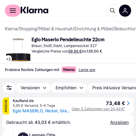
Für Shopper
Für Händler
Klarna
/
Shopping
/
Möbel & Haushalt
/
Einrichtung & Möbel
/
Beleuchtu
Eglo Maserlo Pendelleuchte 22cm
Braun, Stoff, Stahl, Lampensockel: E27
Vergleiche Preise von
59,95 €
bis
129,00 €
+
2
Probiere flexible Zahlungen mit
Lerne wie
Versionen
Empfohlen
Preis inklusive Versan
Kaufland.de
ANZEIGE
73,48 €
5,95 € Versand
,
5–6 Tage
Oder 3 Zahlungen von 24,49 €
¹
Eglo MASERLO, Nickel, Grau, Gold, Zimmerdecke, E27, 0 W, 120 W
Gebraucht ab 
43,03 €
 erhältlich.
Anzeigen
Lampen Otte