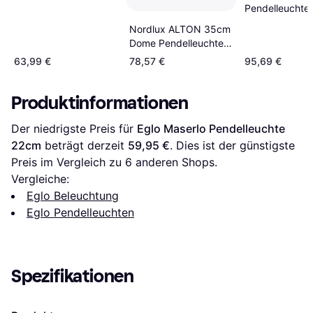
45cm
Pendelleuchte
100.5cm
Nordlux ALTON 35cm
Dome Pendelleuchte
∅ 35cm
63,99 €
78,57 €
95,69 €
Produktinformationen
Der niedrigste Preis für 
Eglo Maserlo Pendelleuchte 
22cm
 beträgt derzeit 
59,95 €
. Dies ist der günstigste 
Preis im Vergleich zu 
6
 anderen Shops.
Vergleiche:
Eglo Beleuchtung
Eglo Pendelleuchten
Spezifikationen