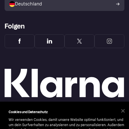
Deutschland
Käuferschutzrichtlinie
Folgen
Cookies und Datenschutz
Copyright © 2005-2026 Klarna Bank AB (publ). Headquarters: Stockholm, Sweden. All
rights reserved. Klarna Bank AB (publ). Sveavägen 46, 111 34 Stockholm. Organization
Wir verwenden Cookies, damit unsere Website optimal funktioniert, und
number: 556737-0431
um dein Surfverhalten zu analysieren und zu personalisieren. Außerdem