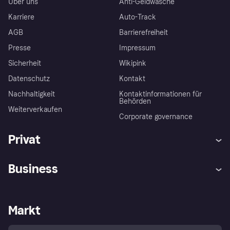
Über uns
Anti-Geldwäsche
Karriere
Auto-Track
AGB
Barrierefreiheit
Presse
Impressum
Sicherheit
Wikipink
Datenschutz
Kontakt
Nachhaltigkeit
Kontaktinformationen für
Behörden
Weiterverkaufen
Corporate governance
Privat
Hilfe
Beschwerden
Business
Einloggen
Sicher shoppen mit Klarna
Händlersupport
Entwicklerseite
Mit Klarna einkaufen
Festgeld
Händlerportal
Betriebsstatus
Markt
Klarna App
Datenschutzeinstellungen
Mit Klarna verkaufen
Plattformen und Partner
Shops entdecken
Dein Widerrufsrecht