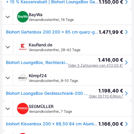
1.150,00 €
+ 15 % Kassenrabatt | Biohort LoungeBox Gartenbox 200
BayWa
Versandkostenfrei
,
16 Tage
1.471,99 €
Biohort Gartenbox 200 200 x 85 cm quarz-grau; metallic Aufgewahrungsbox Garten
Kaufland.de
Versandkostenfrei
,
28–42 Tage
1.416,00 €
Biohort LoungeBox, Rechteckig, Grau, Gartengeräte, 1400 l
Oder 3 Zahlungen von 472,00 €
¹
Kömpf24
Versandkostenfrei
,
8–10 Tage
1.198,40 €
Biohort LoungeBox Geräteschrank-200 x 84 x 88,5 cm (Größe 200)-quarzgrau-metallic
Oder 207,10 €/Mon.
²
SEGMÜLLER
Versandkostenfrei
,
7 Tage
1.166,00 €
biohort Kissenbox 200 x 88,50 84 cm Aluminium Grau Quarzit