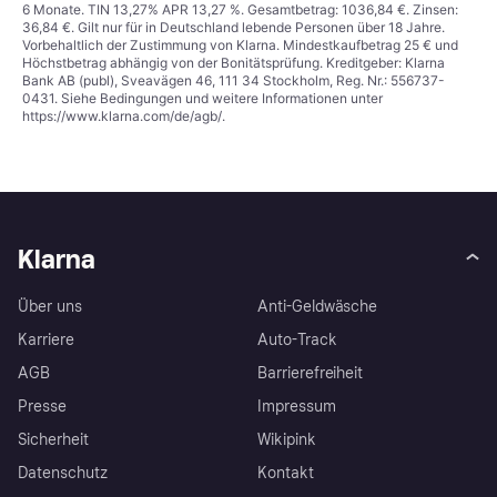
6 Monate. TIN 13,27% APR 13,27 %. Gesamtbetrag: 1036,84 €. Zinsen:
36,84 €. Gilt nur für in Deutschland lebende Personen über 18 Jahre.
Vorbehaltlich der Zustimmung von Klarna. Mindestkaufbetrag 25 € und
Höchstbetrag abhängig von der Bonitätsprüfung. Kreditgeber: Klarna
Bank AB (publ), Sveavägen 46, 111 34 Stockholm, Reg. Nr.: 556737-
0431. Siehe Bedingungen und weitere Informationen unter
https://www.klarna.com/de/agb/
.
Klarna
Über uns
Anti-Geldwäsche
Karriere
Auto-Track
AGB
Barrierefreiheit
Presse
Impressum
Sicherheit
Wikipink
Datenschutz
Kontakt