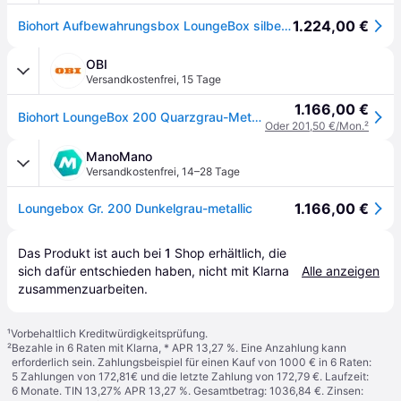
1.224,00 €
Biohort Aufbewahrungsbox LoungeBox silber-metallic, 200 (200x90x85 cm)
OBI
Versandkostenfrei
,
15 Tage
1.166,00 €
Biohort LoungeBox 200 Quarzgrau-Metallic
Oder 201,50 €/Mon.
²
ManoMano
Versandkostenfrei
,
14–28 Tage
1.166,00 €
Loungebox Gr. 200 Dunkelgrau-metallic
Das Produkt ist auch bei 
1
Shop
 erhältlich, die 
sich dafür entschieden haben, nicht mit Klarna 
Alle anzeigen
zusammenzuarbeiten.
¹
Vorbehaltlich Kreditwürdigkeitsprüfung.
²
Bezahle in 6 Raten mit Klarna, * APR 13,27 %. Eine Anzahlung kann
erforderlich sein. Zahlungsbeispiel für einen Kauf von 1000 € in 6 Raten:
5 Zahlungen von 172,81€ und die letzte Zahlung von 172,79 €. Laufzeit:
6 Monate. TIN 13,27% APR 13,27 %. Gesamtbetrag: 1036,84 €. Zinsen: