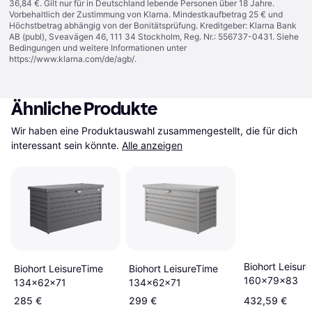
36,84 €. Gilt nur für in Deutschland lebende Personen über 18 Jahre.
Vorbehaltlich der Zustimmung von Klarna. Mindestkaufbetrag 25 € und
Höchstbetrag abhängig von der Bonitätsprüfung. Kreditgeber: Klarna Bank
AB (publ), Sveavägen 46, 111 34 Stockholm, Reg. Nr.: 556737-0431. Siehe
Bedingungen und weitere Informationen unter
https://www.klarna.com/de/agb/
.
Ähnliche Produkte
Wir haben eine Produktauswahl zusammengestellt, die für dich 
interessant sein könnte.
Alle anzeigen
Biohort Leisur
Biohort LeisureTime
Biohort LeisureTime
160x79x83
134x62x71
134x62x71
285 €
299 €
432,59 €