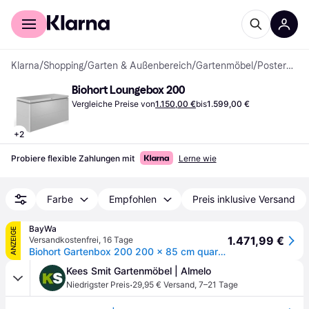
Für Shopper
Für Händler
Klarna
/
Shopping
/
Garten & Außenbereich
/
Gartenmöbel
/
Posterkästen
Biohort Loungebox 200
Vergleiche Preise von
1.150,00 €
bis
1.599,00 €
+
2
Probiere flexible Zahlungen mit
Lerne wie
Farbe
Empfohlen
Preis inklusive Versand
BayWa
ANZEIGE
1.471,99 €
Versandkostenfrei
,
16 Tage
Biohort Gartenbox 200 200 x 85 cm quarz-grau; metallic Aufgewahrungsbox Garten
Kees Smit Gartenmöbel | Almelo
·
Niedrigster Preis
29,95 € Versand
,
7–21 Tage