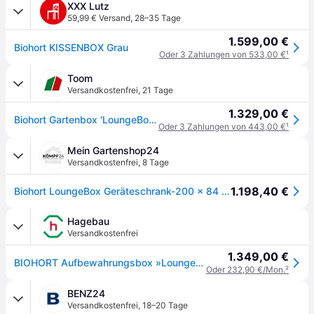
XXX Lutz
59,99 € Versand
,
28–35 Tage
1.599,00 €
Biohort KISSENBOX Grau
Oder 3 Zahlungen von 533,00 €
¹
Toom
Versandkostenfrei
,
21 Tage
1.329,00 €
Biohort Gartenbox 'LoungeBox 200' Stahl silbern 200 x 88,5 x 84 cm
Oder 3 Zahlungen von 443,00 €
¹
Mein Gartenshop24
Versandkostenfrei
,
8 Tage
1.198,40 €
Biohort LoungeBox Geräteschrank-200 x 84 x 88,5 cm (Größe 200)-dunkelgrau-metallic
Hagebau
Versandkostenfrei
1.349,00 €
BIOHORT Aufbewahrungsbox »LoungeBox«, BxHxT: 200 x 88,5 x 84 cm, quarzgrau-metallic
Oder 232,90 €/Mon.
²
BENZ24
Versandkostenfrei
,
18–20 Tage