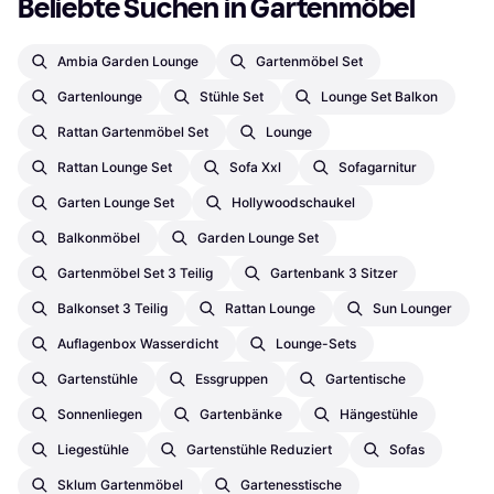
Beliebte Suchen in Gartenmöbel
Ambia Garden Lounge
Gartenmöbel Set
Gartenlounge
Stühle Set
Lounge Set Balkon
Rattan Gartenmöbel Set
Lounge
Rattan Lounge Set
Sofa Xxl
Sofagarnitur
Garten Lounge Set
Hollywoodschaukel
Balkonmöbel
Garden Lounge Set
Gartenmöbel Set 3 Teilig
Gartenbank 3 Sitzer
Balkonset 3 Teilig
Rattan Lounge
Sun Lounger
Auflagenbox Wasserdicht
Lounge-Sets
Gartenstühle
Essgruppen
Gartentische
Sonnenliegen
Gartenbänke
Hängestühle
Liegestühle
Gartenstühle Reduziert
Sofas
Sklum Gartenmöbel
Gartenesstische