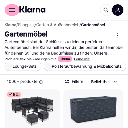
Für Shopper
Für Händler
Klarna
/
Shopping
/
Garten & Außenbereich
/
Gartenmöbel
Gartenmöbel
Gartenmöbel sind der Schlüssel zu deinem perfekten 
Außenbereich. Bei Klarna helfen wir dir, die besten Gartenmöbel 
für deinen Stil und deine Bedürfnisse zu finden. Unsere 
Kategorie bietet eine Vielzahl an Optionen, die du mit unseren 
Probiere flexible Zahlungen mit
Lerne wie
praktischen Filtern durchsuchen kannst. Egal, ob du nach 
Lounge-Sets
Polsteraufbewahrung & Möbelschutz
einem bequemen Loungeset, einem eleganten Esstisch oder 
wetterfesten Stühlen suchst, unsere Filter leiten dich schnell 
1000+ produkte
Filtern
Beliebtheit
zum richtigen Möbelstück. Du kannst nach Material, Preis oder 
Bewertungen filtern, um deine Auswahl weiter zu verfeinern. So 
findest du genau das, was zu deinem Garten passt. Lies die 
-15%
Nutzerbewertungen, um mehr über die Erfahrungen anderer zu 
erfahren und die richtige Entscheidung zu treffen. Beginne hier 
deine Suche und finde die Gartenmöbel, die deinen 
Außenbereich in eine Wohlfühloase verwandeln.
Mehr über gartenmöbel »