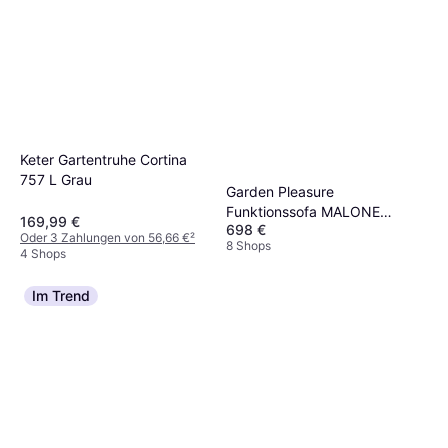
Keter Gartentruhe Cortina
757 L Grau
Garden Pleasure
Funktionssofa MALONE
169,99 €
698 €
Kunststoffgeflecht/Stahlgestell
Oder 3 Zahlungen von 56,66 €
²
8 Shops
Modulsofa
4 Shops
Im Trend