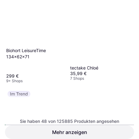
Biohort LeisureTime
134x62x71
tectake Chloé
35,99 €
299 €
7 Shops
9+ Shops
Im Trend
Sie haben 48 von 125885 Produkten angesehen
Mehr anzeigen
Amazonas Moskito-Traveller