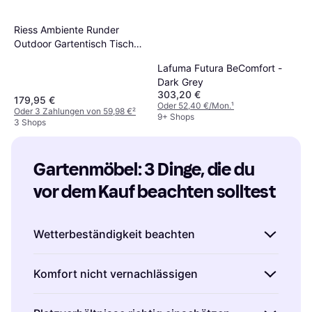
Riess Ambiente Runder
Outdoor Gartentisch Tisch
120 cm Anthrazit Metall
Lafuma Futura BeComfort -
Dark Grey
303,20 €
179,95 €
Oder 52,40 €/Mon.
¹
Oder 3 Zahlungen von 59,98 €
²
9+ Shops
3 Shops
Gartenmöbel: 3 Dinge, die du 
vor dem Kauf beachten solltest
Wetterbeständigkeit beachten
Beim Kauf von Gartenmöbeln ist es wichtig,
Komfort nicht vernachlässigen
auf die Wetterbeständigkeit der Materialien zu
achten. Holz, Metall und Kunststoff sind
Gartenmöbel sollten nicht nur gut aussehen,