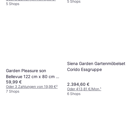
5 Shops
5 Shops
Siena Garden Gartenmöbelset
Corido Essgruppe
Garden Pleasure son
Bellevue 122 cm x 80 cm x
59,99 €
60 cm Natur Gartenbank
2.394,60 €
Oder 3 Zahlungen von 19,99 €
²
Oder 413,81 €/Mon.
¹
7 Shops
6 Shops