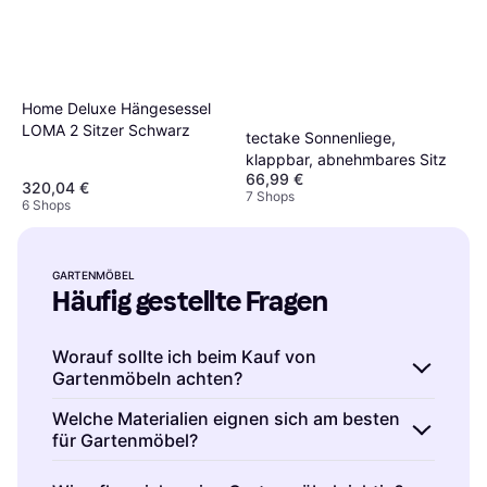
Home Deluxe Hängesessel
LOMA 2 Sitzer Schwarz
tectake Sonnenliege,
klappbar, abnehmbares Sitz
66,99 €
320,04 €
7 Shops
6 Shops
GARTENMÖBEL
Häufig gestellte Fragen
Worauf sollte ich beim Kauf von
Gartenmöbeln achten?
Gartenmöbel sind Möbelstücke, die speziell
Welche Materialien eignen sich am besten
für Gartenmöbel?
für den Einsatz im Freien entwickelt wurden.
Sie bieten Komfort und Stil für deinen
Gartenmöbel sind aus verschiedenen