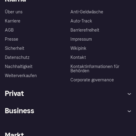
Über uns
Anti-Geldwäsche
Karriere
Auto-Track
AGB
Barrierefreiheit
Presse
Impressum
Sicherheit
Wikipink
Datenschutz
Kontakt
Nachhaltigkeit
Kontaktinformationen für
Behörden
Weiterverkaufen
Corporate governance
Privat
Hilfe
Beschwerden
Business
Einloggen
Sicher shoppen mit Klarna
Händlersupport
Entwicklerseite
Mit Klarna einkaufen
Festgeld
Händlerportal
Betriebsstatus
Markt
Klarna App
Datenschutzeinstellungen