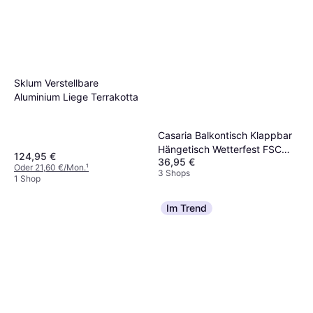
Sklum Verstellbare
Aluminium Liege Terrakotta
Casaria Balkontisch Klappbar
Hängetisch Wetterfest FSC
124,95 €
36,95 €
65x45 cm Holz Belastbarkeit
Oder 21,60 €/Mon.
¹
3 Shops
Beistelltisch
1 Shop
Im Trend