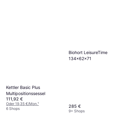
Biohort LeisureTime
134x62x71
Kettler Basic Plus
Multipositionssessel
111,92 €
Oder 19,35 €/Mon.
¹
285 €
6 Shops
9+ Shops