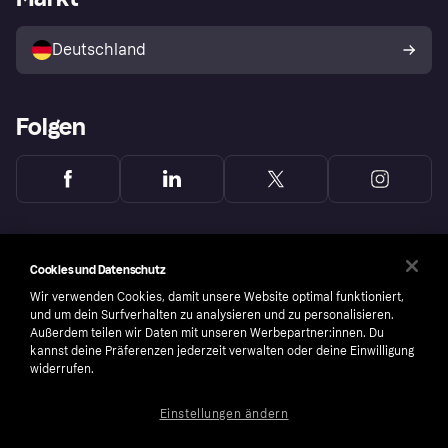
Mit Klarna verkaufen
Plattformen und Partner
Shops entdecken
Dein Widerrufsrecht
Deutschland
Käuferschutzrichtlinie
Folgen
Cookies und Datenschutz
Wir verwenden Cookies, damit unsere Website optimal funktioniert,
und um dein Surfverhalten zu analysieren und zu personalisieren.
Außerdem teilen wir Daten mit unseren Werbepartner:innen. Du
kannst deine Präferenzen jederzeit verwalten oder deine Einwilligung
widerrufen.
Einstellungen ändern
Copyright © 2005-2026 Klarna Bank AB (publ). Headquarters: Stockholm, Sweden. All
rights reserved. Klarna Bank AB (publ). Sveavägen 46, 111 34 Stockholm. Organization