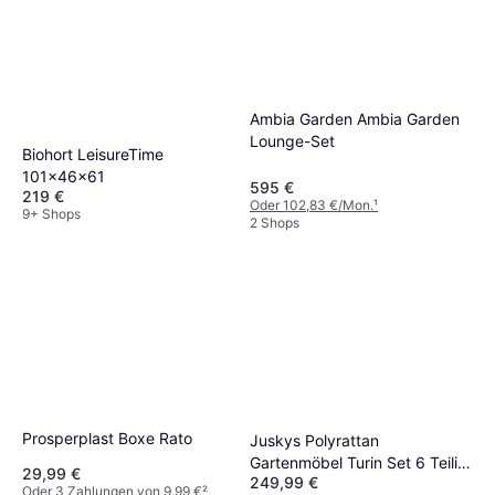
Ambia Garden Ambia Garden
Lounge-Set
Biohort LeisureTime
101x46x61
595 €
219 €
Oder 102,83 €/Mon.
¹
9+ Shops
2 Shops
Prosperplast Boxe Rato
Juskys Polyrattan
Gartenmöbel Turin Set 6 Teilig
29,99 €
249,99 €
Lounge-Set
Oder 3 Zahlungen von 9,99 €
²