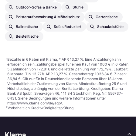
Outdoor-Sofas & Bänke
Stühle
Polsteraufbewahrung & Möbelschutz
Gartentische
Balkontische
Sofas Reduziert
Schaukelstühle
Beistelltische
¹
Bezahle in 6 Raten mit Klarna, * APR 13,27 %. Eine Anzahlung kann
erforderlich sein. Zahlungsbeispiel für einen Kauf von 1000 € in 6 Raten:
5 Zahlungen von 172,81€ und die letzte Zahlung von 172,79 €. Laufzeit:
6 Monate. TIN 13,27% APR 13,27 %. Gesamtbetrag: 1036,84 €. Zinsen:
36,84 €. Gilt nur für in Deutschland lebende Personen über 18 Jahre.
Vorbehaltlich der Zustimmung von Klarna. Mindestkaufbetrag 25 € und
Höchstbetrag abhängig von der Bonitätsprüfung. Kreditgeber: Klarna
Bank AB (publ), Sveavägen 46, 111 34 Stockholm, Reg. Nr.: 556737-
0431. Siehe Bedingungen und weitere Informationen unter
https://www.klarna.com/de/agb/
.
²
Vorbehaltlich Kreditwürdigkeitsprüfung.
Klarna