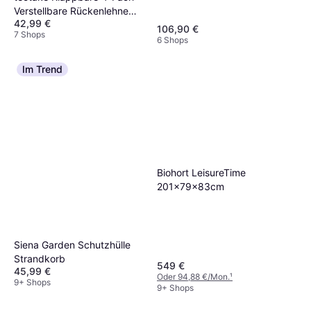
Verstellbare Rückenlehne
42,99 €
190 x 68 x 28 cm
106,90 €
7 Shops
6 Shops
Im Trend
Biohort LeisureTime
201x79x83cm
Siena Garden Schutzhülle
Strandkorb
549 €
45,99 €
Oder 94,88 €/Mon.
¹
9+ Shops
9+ Shops