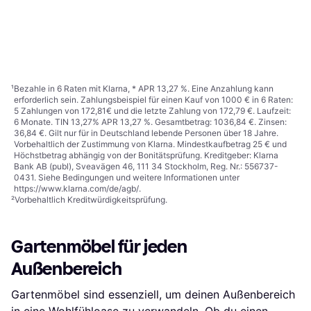
Extreme
Brafab Vivodur 120x80cm
247,30 €
Oder 42,74 €/Mon.
¹
75,39 €
9+ Shops
9+ Shops
1
2
3
...
783
...
1563
¹
Bezahle in 6 Raten mit Klarna, * APR 13,27 %. Eine Anzahlung kann
erforderlich sein. Zahlungsbeispiel für einen Kauf von 1000 € in 6 Raten:
5 Zahlungen von 172,81€ und die letzte Zahlung von 172,79 €. Laufzeit:
6 Monate. TIN 13,27% APR 13,27 %. Gesamtbetrag: 1036,84 €. Zinsen:
36,84 €. Gilt nur für in Deutschland lebende Personen über 18 Jahre.
Vorbehaltlich der Zustimmung von Klarna. Mindestkaufbetrag 25 € und
Höchstbetrag abhängig von der Bonitätsprüfung. Kreditgeber: Klarna
Bank AB (publ), Sveavägen 46, 111 34 Stockholm, Reg. Nr.: 556737-
0431. Siehe Bedingungen und weitere Informationen unter
https://www.klarna.com/de/agb/
.
²
Vorbehaltlich Kreditwürdigkeitsprüfung.
Gartenmöbel für jeden
Außenbereich
Gartenmöbel sind essenziell, um deinen Außenbereich
in eine Wohlfühloase zu verwandeln. Ob du einen