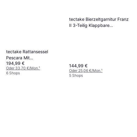
tectake Bierzeltgarnitur Franz
II 3-Teilig Klappbare
Rückenlehnen Braun
tectake Rattansessel
Pescara Mit
194,99 €
Aluminiumgestell 68.5 x 67
144,99 €
Oder 33,70 €/Mon.
¹
- 128 x 87 - 104 cm - Grau
Oder 25,06 €/Mon.
¹
6 Shops
5 Shops