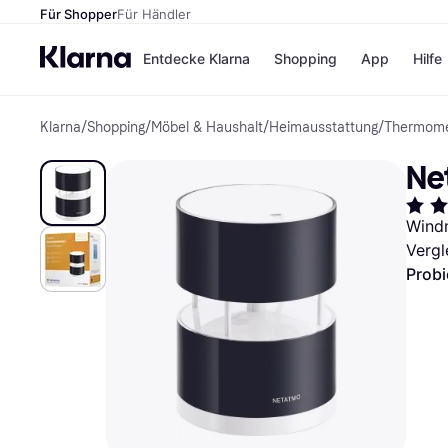
Für Shopper
Für Händler
Entdecke Klarna
Shopping
App
Hilfe
Klarna
/
Shopping
/
Möbel & Haushalt
/
Heimausstattung
/
Thermome
Zahlungsmethoden
Shops
Zahlungsmethoden
Kaufla
Ne
Sofort bezahlen
eBay
Bezahle in 3 Teilzahlunge
Temu
Bezahle in bis zu 30 Tage
Samsu
Wind
Ratenzahlung
SHEIN
Vergl
Probi
Alle Shops