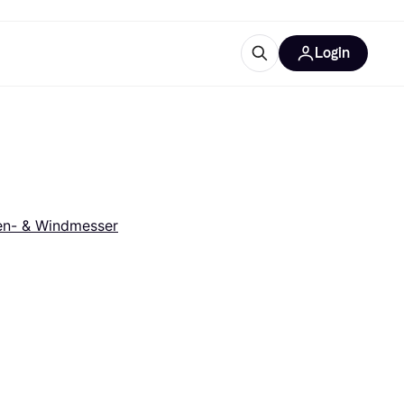
Login
Weitere Informationen
sstattung
M
Was ist Klarna?
Artikel
n- & Windmesser
tegorien