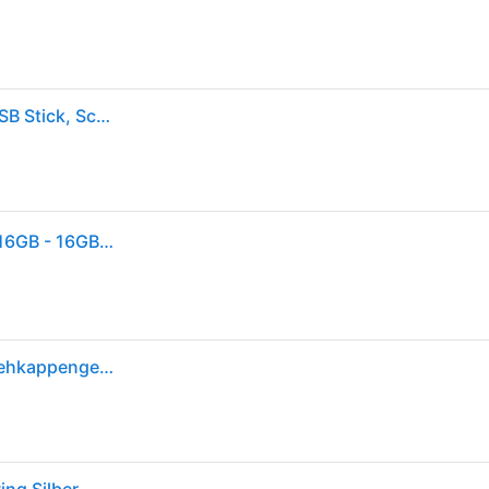
MediaRange Speicherstick MR910 (16GB, USB-A), USB Stick, Schwarz, Silber
DeLOCK MediaRange USB 2.0 Premium Flash Drive 16GB - 16GB - USB-Stick
USB Stick MediaRange Serie MR, 16 GB, USB 2.0, Drehkappengehäuse, B 11 x T 11 x H 56 mm, schwarz-silber