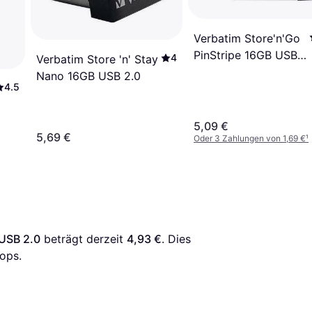
Verbatim Store'n'Go
PinStripe 16GB USB
4
Verbatim Store 'n' Stay
2.0
Nano 16GB USB 2.0
4.5
5,09 €
5,69 €
Oder 3 Zahlungen von 1,69 €
¹
 USB 2.0
 beträgt derzeit 
4,93 €
. Dies 
ops.