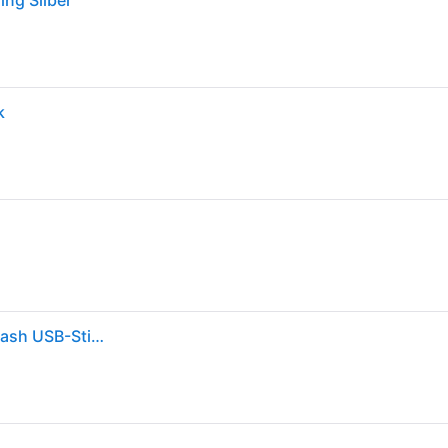
ing Silber
k
Praktischer 16GB USB-Speicherstick: Kompatibler Flash USB-Stick für einfache Datensicherung & Transport. Zuverlässiger Speicher