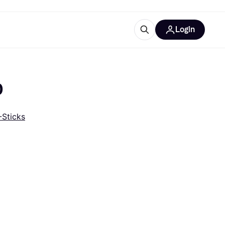
Login
Weitere Informationen
sstattung
M
Was ist Klarna?
0
Artikel
Sticks
tegorien