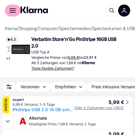
Für Shopper
Für Händler
Klarna
/
Shopping
/
Computer
/
Speichermedien
/
Speicherkarten & USB
Verbatim Store'n'Go PinStripe 16GB USB 
4,3
2.0
USB Typ A
Vergleiche Preise von
5,09 €
bis
23,91 €
+
1
Ab 3 Zahlungen von 1,69 € mit
Teste flexible Zahlungen*
Versionen
Empfohlen
Preis inklusive Versan
expert
ANZEIGE
5,99 €
6,99 € Versand
,
1–3 Tage
Oder 3 Zahlungen von 1,99 €
¹
PinStripe USB 2.0 16 GB schwarz USB-Stick
Alternate
·
Niedrigster Preis
7,99 € Versand
,
2 Tage
5,09 €