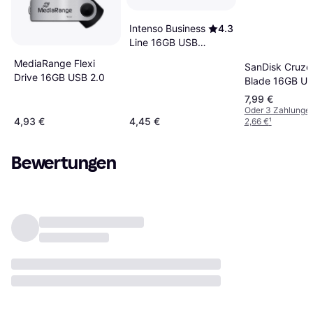
Intenso Business
4.3
Line 16GB USB
2.0
MediaRange Flexi
SanDisk Cruze
Drive 16GB USB 2.0
Blade 16GB U
2.0
7,99 €
Oder 3 Zahlunge
4,93 €
4,45 €
2,66 €
¹
Bewertungen