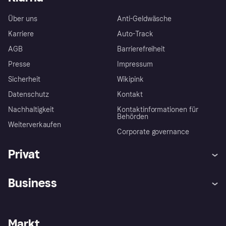
Über uns
Anti-Geldwäsche
Karriere
Auto-Track
AGB
Barrierefreiheit
Presse
Impressum
Sicherheit
Wikipink
Datenschutz
Kontakt
Nachhaltigkeit
Kontaktinformationen für
Behörden
Weiterverkaufen
Corporate governance
Privat
Hilfe
Beschwerden
Business
Einloggen
Sicher shoppen mit Klarna
Händlersupport
Entwicklerseite
Mit Klarna einkaufen
Festgeld
Händlerportal
Betriebsstatus
Markt
Klarna App
Datenschutzeinstellungen