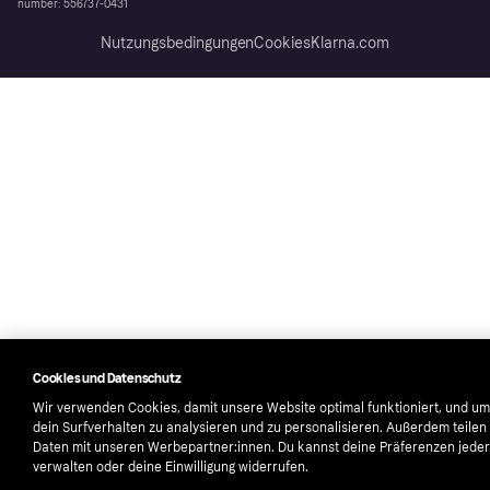
number: 556737-0431
Nutzungsbedingungen
Cookies
Klarna.com
Cookies und Datenschutz
Wir verwenden Cookies, damit unsere Website optimal funktioniert, und um
dein Surfverhalten zu analysieren und zu personalisieren. Außerdem teilen
Daten mit unseren Werbepartner:innen. Du kannst deine Präferenzen jeder
verwalten oder deine Einwilligung widerrufen.