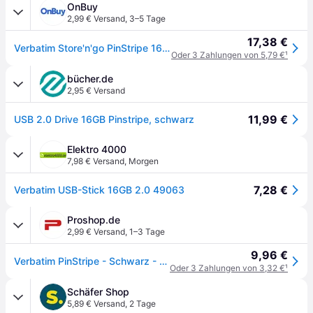
OnBuy
2,99 € Versand
,
3–5 Tage
17,38 €
Verbatim Store'n'go PinStripe 16Go USB2.0
Oder 3 Zahlungen von 5,79 €
¹
bücher.de
2,95 € Versand
11,99 €
USB 2.0 Drive 16GB Pinstripe, schwarz
Elektro 4000
7,98 € Versand
,
Morgen
7,28 €
Verbatim USB-Stick 16GB 2.0 49063
Proshop.de
2,99 € Versand
,
1–3 Tage
9,96 €
Verbatim PinStripe - Schwarz - 16GB - USB-Stick
Oder 3 Zahlungen von 3,32 €
¹
Schäfer Shop
5,89 € Versand
,
2 Tage