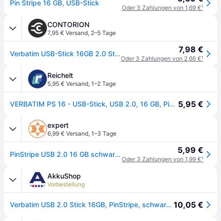
Pin Stripe 16 GB, USB-Stick
Oder 3 Zahlungen von 1,69 €
¹
CONTORION
7,95 € Versand
,
2–5 Tage
7,98 €
Verbatim USB-Stick 16GB 2.0 Standard Speed 67x 49063
Oder 3 Zahlungen von 2,66 €
¹
Reichelt
5,95 € Versand
,
1–2 Tage
5,95 €
VERBATIM PS 16 - USB-Stick, USB 2.0, 16 GB, PinStripe Schwarz
expert
6,99 € Versand
,
1–3 Tage
5,99 €
PinStripe USB 2.0 16 GB schwarz USB-Stick
Oder 3 Zahlungen von 1,99 €
¹
AkkuShop
Vorbestellung
10,05 €
Verbatim USB 2.0 Stick 16GB, PinStripe, schwarz (R) 8MB/s, (W) 2.5MB/s, Retail-Blister