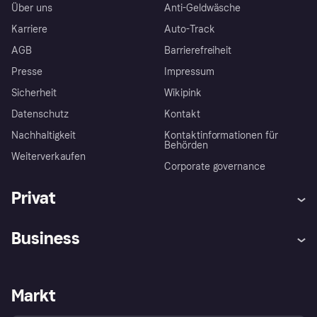
Über uns
Anti-Geldwäsche
Karriere
Auto-Track
AGB
Barrierefreiheit
Presse
Impressum
Sicherheit
Wikipink
Datenschutz
Kontakt
Nachhaltigkeit
Kontaktinformationen für
Behörden
Weiterverkaufen
Corporate governance
Privat
Hilfe
Beschwerden
Business
Einloggen
Sicher shoppen mit Klarna
Händlersupport
Entwicklerseite
Mit Klarna einkaufen
Festgeld
Händlerportal
Betriebsstatus
Markt
Klarna App
Datenschutzeinstellungen
Mit Klarna verkaufen
Plattformen und Partner
Shops entdecken
Dein Widerrufsrecht