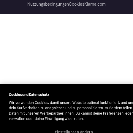
Nutzungsbedingungen
Cookies
Klarna.com
Cookies und Datenschutz
Wir verwenden Cookies, damit unsere Website optimal funktioniert, und um
dein Surfverhalten zu analysieren und zu personalisieren. Außerdem teilen
Daten mit unseren Werbepartner:innen. Du kannst deine Präferenzen jeder
verwalten oder deine Einwilligung widerrufen.
Einstellungen ändern