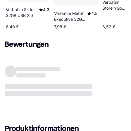
Verbatim
Store'n'Go
Verbatim Slider
4.3
Verbatim Metal
4.5
PinStripe 32G
32GB USB 2.0
Executive 32GB
USB 2.0
USB 2.0
6,49 €
7,98 €
6,52 €
Bewertungen
Produktinformationen