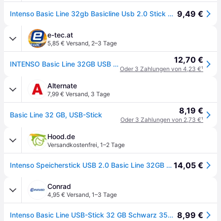
9,49 €
Intenso Basic Line 32gb Basicline Usb 2.0 Stick 32 Gb 3503480 Ovp
e-tec.at
5,85 € Versand
,
2–3 Tage
12,70 €
INTENSO Basic Line 32GB USB Drive 2.0
Oder 3 Zahlungen von 4,23 €
¹
Alternate
7,99 € Versand
,
3 Tage
8,19 €
Basic Line 32 GB, USB-Stick
Oder 3 Zahlungen von 2,73 €
¹
Hood.de
Versandkostenfrei
,
1–2 Tage
14,05 €
Intenso Speicherstick USB 2.0 Basic Line 32GB Schwarz/Silber
Conrad
4,95 € Versand
,
1–3 Tage
8,99 €
Intenso Basic Line USB-Stick 32 GB Schwarz 3503480 USB-A (USB 2.0)