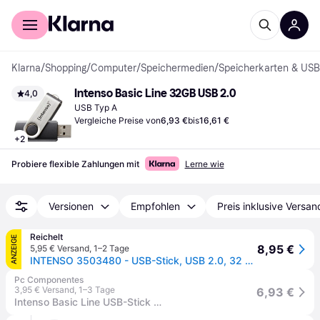
Für Shopper
Für Händler
Klarna
/
Shopping
/
Computer
/
Speichermedien
/
Speicherkarten & USB
Intenso Basic Line 32GB USB 2.0
4,0
USB Typ A
Vergleiche Preise von
6,93 €
bis
16,61 €
+
2
Probiere flexible Zahlungen mit
Lerne wie
Versionen
Empfohlen
Preis inklusive Versan
Reichelt
ANZEIGE
8,95 €
5,95 € Versand
,
1–2 Tage
INTENSO 3503480 - USB-Stick, USB 2.0, 32 GB, Basic Line
Pc Componentes
3,95 € Versand
,
1–3 Tage
6,93 €
Intenso Basic Line USB-Stick 32 GB USB Typ-A 2.0 Schwarz, Silber