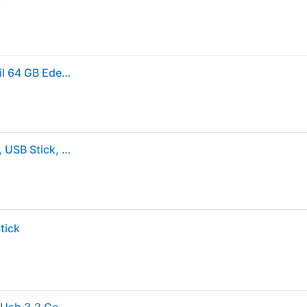
Kingston DataTraveler microDuo 3C USB-Stick Retail 64 GB Edelstahl, Violett DTDUO3CG3/64GB USB-A (USB 3.2 Gen 1), USB-C®
Kingston DataTraveler microDuo 3C (64GB, USB-C), USB Stick, Violett, Silber
tick