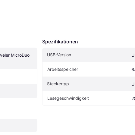
Spezifikationen
USB-Version
veler MicroDuo 
U
Arbeitsspeicher
6
Steckertyp
U
Lesegeschwindigkeit
2