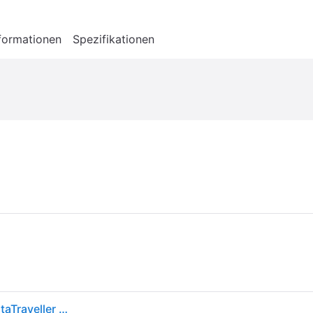
formationen
Spezifikationen
DTDUO3CG3/64GB - USB-Stick, USB 3.2, 64 GB, DataTraveller microDuo 3C