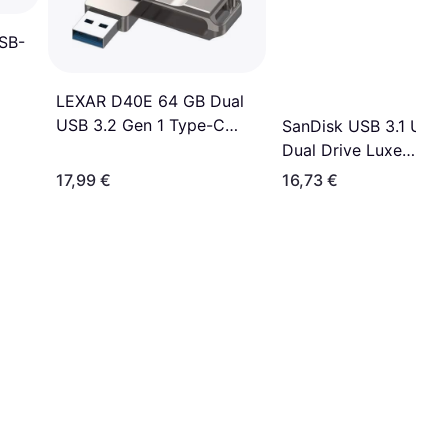
SB-
LEXAR D40E 64 GB Dual
USB 3.2 Gen 1 Type-C
SanDisk USB 3.1 Ultra
Jump Drive
Dual Drive Luxe
Type-C 64GB
17,99 €
16,73 €