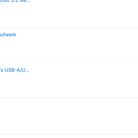
Kingston Usb-stick Datatraveler Microduo 3c 64gb Usb 3.2 Gen 1 Dual Interface
aufwerk
KINGSTON DataTraveler microDuo 3C 64GB 200MB/s USB-A/USB-C