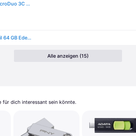
Kingston USB-Stick 64GB Kingston DataTraveler microDuo 3C retail
Kingston DataTraveler microDuo 3C USB-Stick Retail 64 GB Edelstahl, Violett DTDUO3CG3/64GB USB-A (USB 3.2 Gen 1), USB-C®
Alle anzeigen (15)
für dich interessant sein könnte.