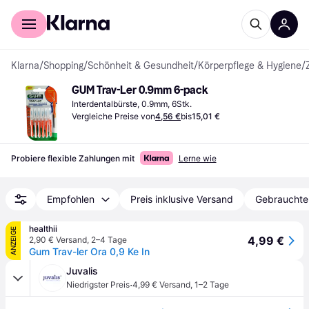
Für Shopper
Für Händler
Klarna
/
Shopping
/
Schönheit & Gesundheit
/
Körperpflege & Hygiene
/
GUM Trav-Ler 0.9mm 6-pack
Interdentalbürste, 0.9mm, 6Stk.
Vergleiche Preise von
4,56 €
bis
15,01 €
Probiere flexible Zahlungen mit
Lerne wie
Empfohlen
Preis inklusive Versand
Gebrauchte
healthii
ANZEIGE
4,99 €
2,90 € Versand
,
2–4 Tage
Gum Trav-ler Ora 0,9 Ke In
Juvalis
·
Niedrigster Preis
4,99 € Versand
,
1–2 Tage