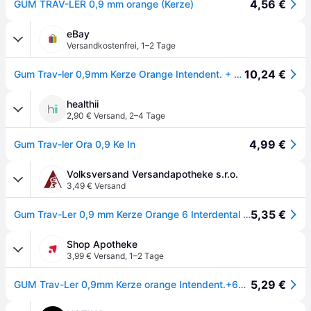
4,56 €
GUM TRAV-LER 0,9 mm orange (Kerze)
eBay
Versandkostenfrei
,
1–2 Tage
10,24 €
Gum Trav-ler 0,9mm Kerze Orange Intendent. + 6kappen · 6 St · Pzn 09714422
healthii
2,90 € Versand
,
2–4 Tage
4,99 €
Gum Trav-ler Ora 0,9 Ke In
Volksversand Versandapotheke s.r.o.
3,49 € Versand
5,35 €
Gum Trav-Ler 0,9 mm Kerze Orange 6 Interdental Zahnbürsten
Shop Apotheke
3,99 € Versand
,
1–2 Tage
5,29 €
GUM Trav-Ler 0,9mm Kerze orange Intendent.+6Kappen 6 St Zahnbürste