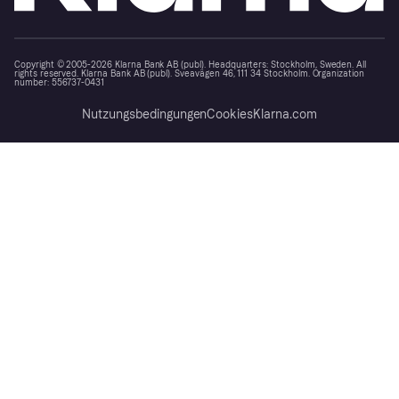
Copyright © 2005-2026 Klarna Bank AB (publ). Headquarters: Stockholm, Sweden. All
rights reserved. Klarna Bank AB (publ). Sveavägen 46, 111 34 Stockholm. Organization
number: 556737-0431
Nutzungsbedingungen
Cookies
Klarna.com