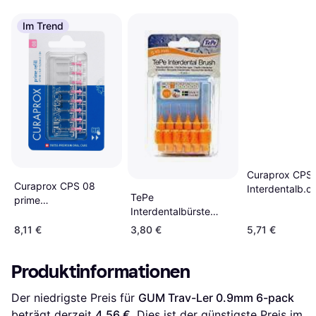
Im Trend
Curaprox CPS 
Curaprox CPS 08
Interdentalb.or
TePe
prime
2.3-8 mm 4 St
Interdentalbürste
Interdentalbürsten
0,45mm Orange 6 St
Refill
8,11 €
3,80 €
5,71 €
Produktinformationen
Der niedrigste Preis für 
GUM Trav-Ler 0.9mm 6-pack
beträgt derzeit 
4,56 €
. Dies ist der günstigste Preis im 