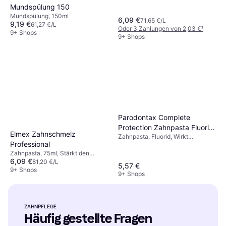
Mundspülung 150
Mundspülung, 150ml
6,09 €
71,65 €/L
9,19 €
61,27 €/L
Oder 3 Zahlungen von 2,03 €
¹
9+ Shops
9+ Shops
Parodontax Complete
Protection Zahnpasta Fluorid,
Elmex Zahnschmelz
Zahnpasta, Fluorid, Wirkt
1x75ml, hilft
Professional
Mundgeruch entgegen
Zahnfleischbluten
Zahnpasta, 75ml, Stärkt den
6,09 €
Zahnschmelz, Für
81,20 €/L
5,57 €
schmerzempfindliche/sensible
9+ Shops
9+ Shops
Zähne, Bleichend
ZAHNPFLEGE
Häufig gestellte Fragen