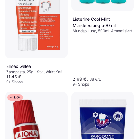
Listerine Cool Mint
Mundspülung 500 ml
Mundspülung, 500ml, Aromatisiert
Elmex Gelée
Zahnpasta, 25g, 1Stk., Wirkt Karies
11,45 €
entgegen, Stärkt den
2,69 €
5,38 €/L
Zahnschmelz, Für
9+ Shops
9+ Shops
schmerzempfindliche/sensible
Zähne
-10%