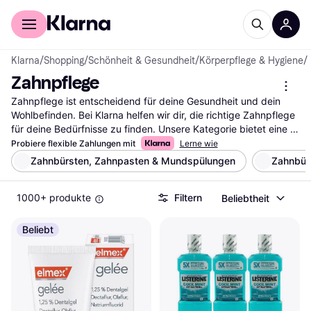
Für Shopper
Für Händler
Klarna
/
Shopping
/
Schönheit & Gesundheit
/
Körperpflege & Hygiene
/
Zahnpflege
Zahnpflege ist entscheidend für deine Gesundheit und dein 
Wohlbefinden. Bei Klarna helfen wir dir, die richtige Zahnpflege 
für deine Bedürfnisse zu finden. Unsere Kategorie bietet eine 
breite Auswahl an Produkten, die du mit unseren praktischen 
Probiere flexible Zahlungen mit
Lerne wie
Filtern durchsuchen kannst. Egal, ob du nach Zahnbürsten, 
Zahnbürsten, Zahnpasten & Mundspülungen
Zahnbür
Zahnseide oder Mundspülungen suchst, unsere Filter führen 
dich schnell zur besten Option. Du kannst nach Marke, Preis 
1000+ produkte
Filtern
Beliebtheit
oder Bewertungen filtern, um deine Suche weiter einzugrenzen. 
So findest du genau das, was zu deinen Anforderungen passt. 
Lies die Nutzerbewertungen, um mehr über die Erfahrungen 
Beliebt
anderer zu erfahren und die richtige Entscheidung zu treffen. 
Beginne deine Suche nach der idealen Zahnpflege hier und 
finde die Produkte, die deine tägliche Routine unterstützen.
Mehr über zahnpflege »