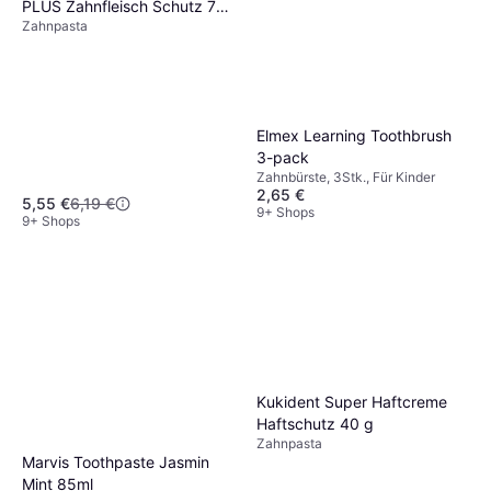
PLUS Zahnfleisch Schutz 75
Zahnpasta
ml
Elmex Learning Toothbrush
3-pack
Zahnbürste, 3Stk., Für Kinder
2,65 €
5,55 €
6,19 €
9+ Shops
9+ Shops
Kukident Super Haftcreme
Haftschutz 40 g
Zahnpasta
Marvis Toothpaste Jasmin
Mint 85ml