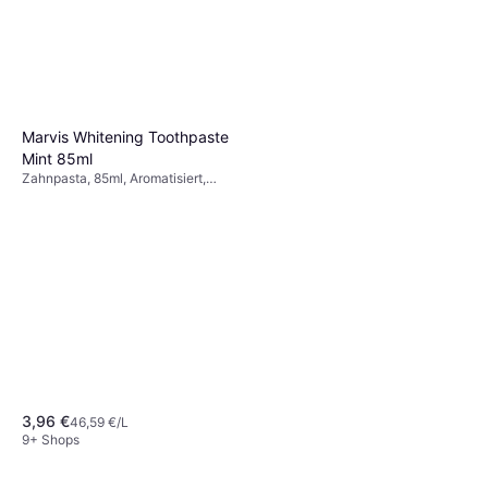
Marvis Whitening Toothpaste
Mint 85ml
Zahnpasta, 85ml, Aromatisiert,
Wirkt Mundgeruch entgegen, Wirkt
Karies entgegen, Bleichend
3,96 €
46,59 €/L
9+ Shops
Blend-A-Dent Plus Haftcreme