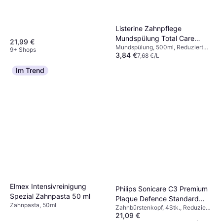
Listerine Zahnpflege
Mundspülung Total Care
21,99 €
Mundspülung, 500ml, Reduziert
Zahnfleisch-Schutz 500
9+ Shops
3,84 €
Plaque, Antibakteriell
7,68 €/L
9+ Shops
Im Trend
Elmex Intensivreinigung
Philips Sonicare C3 Premium
Spezial Zahnpasta 50 ml
Plaque Defence Standard
Zahnpasta, 50ml
Zahnbürstenkopf, 4Stk., Reduziert
Sonic White 4-pack
21,09 €
Plaque