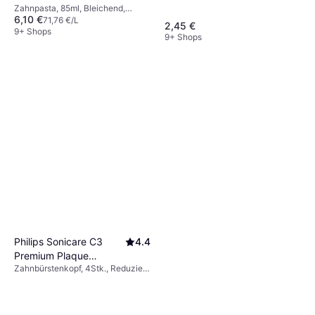
Zahnpasta, 85ml, Bleichend,
6,10 €
Aromatisiert
71,76 €/L
2,45 €
9+ Shops
9+ Shops
Philips Sonicare C3
4.4
Premium Plaque
Zahnbürstenkopf, 4Stk., Reduziert
Defence Standard
Plaque
Sonic Black 4-pack