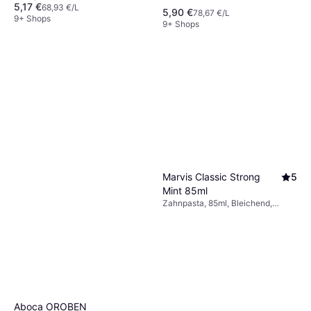
5,17 €
Fluorid, Wirkt Karies entgegen
68,93 €/L
5,90 €
78,67 €/L
9+ Shops
9+ Shops
Marvis Classic Strong
5
Mint 85ml
Zahnpasta, 85ml, Bleichend,
Aromatisiert
Aboca OROBEN