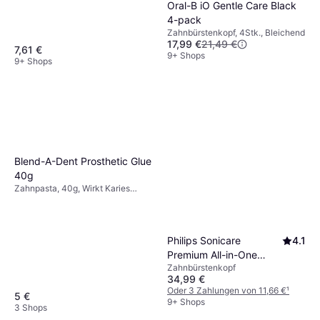
schmerzempfindliche/sensible
Oral-B iO Gentle Care Black
Zähne
4-pack
Zahnbürstenkopf, 4Stk., Bleichend
17,99 €
21,49 €
7,61 €
9+ Shops
9+ Shops
Blend-A-Dent Prosthetic Glue
40g
Zahnpasta, 40g, Wirkt Karies
entgegen
Philips Sonicare
4.1
Premium All-in-One
Zahnbürstenkopf
HX9094/88 4 Stück
34,99 €
Oder 3 Zahlungen von 11,66 €
¹
5 €
9+ Shops
3 Shops