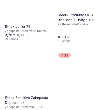
Reiseverpackung
Careliv Produkte OHG
DinaBase 7 Haftgel für
Prothesen-Haftprodukt
Zahnprothesen 1 St
Elmex Junior 75ml
Zahnpasta, 75ml, Wirkt Karies
3,75 €
entgegen, Fluorid, Aromatisiert,
50,00 €/L
10,01 €
Stärkt den Zahnschmelz, Für
9+ Shops
9+ Shops
Kinder
-16%
Elmex Sensitive Zahnpasta
Doppelpack
Zahnpasta, 75ml, 2Stk., Für