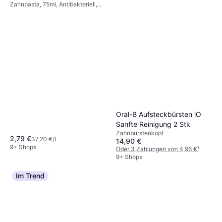
Zahnpasta, 75ml, Antibakteriell,
Für schmerzempfindliche/sensible
Zähne, Wirkt Karies entgegen,
Wirkt Mundgeruch entgegen,
Reduziert Plaque, Bleichend
Oral-B Aufsteckbürsten iO
Sanfte Reinigung 2 Stk
Zahnbürstenkopf
2,79 €
37,20 €/L
14,90 €
9+ Shops
Oder 3 Zahlungen von 4,96 €
¹
9+ Shops
Im Trend