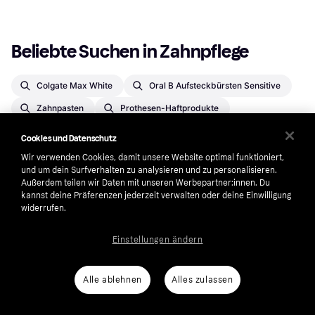
Beliebte Suchen in Zahnpflege
Colgate Max White
Oral B Aufsteckbürsten Sensitive
Zahnpasten
Prothesen-Haftprodukte
Marvis Zahnpflege
Zahnbürstenköpfe
Cookies und Datenschutz
Zahnprothesen & Aufbissschienen
Zahnaufhellung
Wir verwenden Cookies, damit unsere Website optimal funktioniert,
und um dein Surfverhalten zu analysieren und zu personalisieren.
Mundspülungen
Außerdem teilen wir Daten mit unseren Werbepartner:innen. Du
kannst deine Präferenzen jederzeit verwalten oder deine Einwilligung
Zahnbürsten, Zahnpasten & Mundspülungen
widerrufen.
Farbtabletten
Spülköpfe
Einstellungen ändern
Zahnseide & Zahnstocher
Interdentalbürsten
Zahnbürsten
Zahnseiden
Oral-B Zahnpflege
Alle ablehnen
Alles zulassen
Marvis Zahnpasten
Aufbissschienen
Listerine Mundspülungen
Reiniger-Tabletten