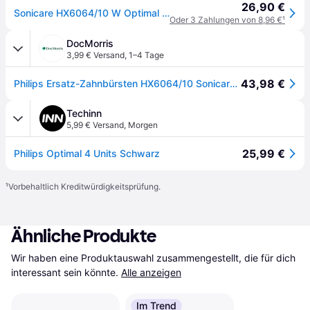
26,90 €
Sonicare HX6064/10 W Optimal White 4er, Aufsteckbürste
Oder 3 Zahlungen von 8,96 €
¹
DocMorris
3,99 € Versand
,
1–4 Tage
43,98 €
Philips Ersatz-Zahnbürsten HX6064/10 Sonicare Optimal White W2 weiß 4-er 1 St
Techinn
5,99 € Versand
,
Morgen
25,99 €
Philips Optimal 4 Units Schwarz
¹
Vorbehaltlich Kreditwürdigkeitsprüfung.
Ähnliche Produkte
Wir haben eine Produktauswahl zusammengestellt, die für dich 
interessant sein könnte.
Alle anzeigen
Im Trend