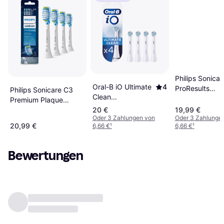
Philips Sonicar
Oral-B iO Ultimate
4
ProResults
Philips Sonicare C3
Clean
HX6014/87 4
Premium Plaque
Replacement
Stück
20 €
19,99 €
Defence Standard
Brush Heads White
Oder 3 Zahlungen von
Oder 3 Zahlunge
Sonic White 4-pack
20,99 €
6,66 €
¹
6,66 €
¹
4-pack
Bewertungen