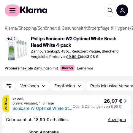
Für Shopper
Für Händler
Klarna
/
Shopping
/
Schönheit & Gesundheit
/
Körperpflege & Hygiene
/
Philips Sonicare W2 Optimal White Brush 
4,2
Head White 4-pack
Zahnbürstenkopf, 4Stk., Reduziert Plaque, Bleichend
Vergleiche Preise von
19,99 €
bis
43,98 €
Probiere flexible Zahlungen mit
Lerne wie
Versionen
Empfohlen
Preis inklusive Versan
expert
ANZEIGE
26,97 €
6,99 € Versand
,
1–3 Tage
Oder 3 Zahlungen von 8,99 €
¹
Sonicare W Optimal White Standard-Bürstenköpfe weiß (4 Stück) HX6064/10
Gebraucht ab 
18,99 €
 erhältlich.
Anzeigen
Shop Apotheke