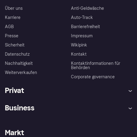
Über uns
Anti-Geldwäsche
Karriere
Auto-Track
AGB
Barrierefreiheit
Presse
Impressum
Sicherheit
Wikipink
Datenschutz
Kontakt
Nachhaltigkeit
Kontaktinformationen für
Behörden
Weiterverkaufen
Corporate governance
Privat
Hilfe
Beschwerden
Business
Einloggen
Sicher shoppen mit Klarna
Händlersupport
Entwicklerseite
Mit Klarna einkaufen
Festgeld
Händlerportal
Betriebsstatus
Markt
Klarna App
Datenschutzeinstellungen