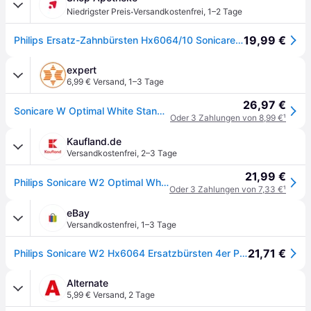
·
Niedrigster Preis
Versandkostenfrei
,
1–2 Tage
19,99 €
Philips Ersatz-Zahnbürsten Hx6064/10 Sonicare Optimal White W2 weiß 4-er 1 St
expert
6,99 € Versand
,
1–3 Tage
26,97 €
Sonicare W Optimal White Standard-Bürstenköpfe weiß (4 Stück) HX6064/10
Oder 3 Zahlungen von 8,99 €
¹
Kaufland.de
Versandkostenfrei
,
2–3 Tage
21,99 €
Philips Sonicare W2 Optimal White HX6064/10 Standard-Bürstenköpfe für Schallzahnbürste, 4 Stück(e), Weiß, Medium, Mehrfachpassung, 2 Jahr(e), 60 mm
Oder 3 Zahlungen von 7,33 €
¹
eBay
Versandkostenfrei
,
1–3 Tage
21,71 €
Philips Sonicare W2 Hx6064 Ersatzbürsten 4er Pack Weiß Original Neu Ovp
Alternate
5,99 € Versand
,
2 Tage