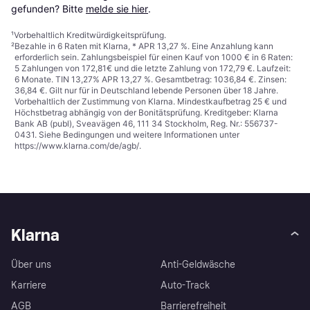
gefunden? Bitte 
melde sie hier
.
¹
Vorbehaltlich Kreditwürdigkeitsprüfung.
²
Bezahle in 6 Raten mit Klarna, * APR 13,27 %. Eine Anzahlung kann
erforderlich sein. Zahlungsbeispiel für einen Kauf von 1000 € in 6 Raten:
5 Zahlungen von 172,81€ und die letzte Zahlung von 172,79 €. Laufzeit:
6 Monate. TIN 13,27% APR 13,27 %. Gesamtbetrag: 1036,84 €. Zinsen:
36,84 €. Gilt nur für in Deutschland lebende Personen über 18 Jahre.
Vorbehaltlich der Zustimmung von Klarna. Mindestkaufbetrag 25 € und
Höchstbetrag abhängig von der Bonitätsprüfung. Kreditgeber: Klarna
Bank AB (publ), Sveavägen 46, 111 34 Stockholm, Reg. Nr.: 556737-
0431. Siehe Bedingungen und weitere Informationen unter
https://www.klarna.com/de/agb/
.
Klarna
Über uns
Anti-Geldwäsche
Karriere
Auto-Track
AGB
Barrierefreiheit