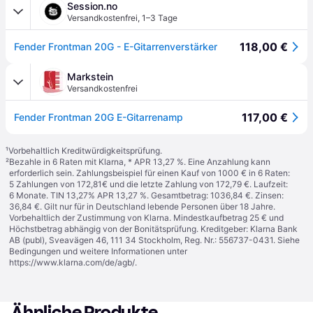
Session.no
Versandkostenfrei
,
1–3 Tage
118,00 €
Fender Frontman 20G - E-Gitarrenverstärker
Markstein
Versandkostenfrei
117,00 €
Fender Frontman 20G E-Gitarrenamp
¹
Vorbehaltlich Kreditwürdigkeitsprüfung.
²
Bezahle in 6 Raten mit Klarna, * APR 13,27 %. Eine Anzahlung kann
erforderlich sein. Zahlungsbeispiel für einen Kauf von 1000 € in 6 Raten:
5 Zahlungen von 172,81€ und die letzte Zahlung von 172,79 €. Laufzeit:
6 Monate. TIN 13,27% APR 13,27 %. Gesamtbetrag: 1036,84 €. Zinsen:
36,84 €. Gilt nur für in Deutschland lebende Personen über 18 Jahre.
Vorbehaltlich der Zustimmung von Klarna. Mindestkaufbetrag 25 € und
Höchstbetrag abhängig von der Bonitätsprüfung. Kreditgeber: Klarna Bank
AB (publ), Sveavägen 46, 111 34 Stockholm, Reg. Nr.: 556737-0431. Siehe
Bedingungen und weitere Informationen unter
https://www.klarna.com/de/agb/
.
Ähnliche Produkte