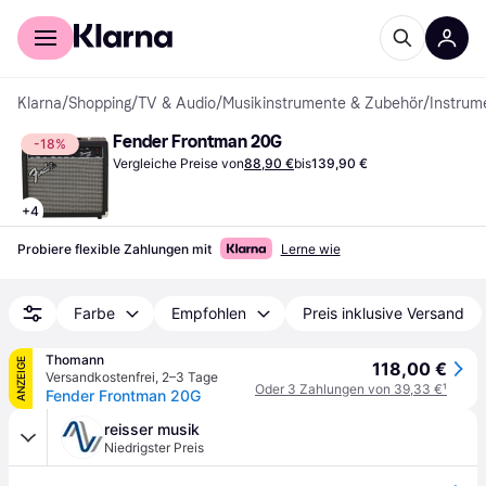
Für Shopper
Für Händler
Klarna
/
Shopping
/
TV & Audio
/
Musikinstrumente & Zubehör
/
Instrum
Fender Frontman 20G
-18%
Vergleiche Preise von
88,90 €
bis
139,90 €
+
4
Probiere flexible Zahlungen mit
Lerne wie
Farbe
Empfohlen
Preis inklusive Versand
Thomann
ANZEIGE
118,00 €
Versandkostenfrei
,
2–3 Tage
Oder 3 Zahlungen von 39,33 €
¹
Fender Frontman 20G
reisser musik
Niedrigster Preis