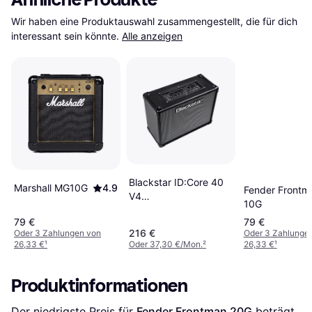
Wir haben eine Produktauswahl zusammengestellt, die für dich 
interessant sein könnte.
Alle anzeigen
Blackstar ID:Core 40
Marshall MG10G
4.9
Fender Frontm
V4
10G
Instrumentenverstärker
79 €
79 €
216 €
Oder 3 Zahlungen von
Oder 3 Zahlunge
26,33 €
¹
Oder 37,30 €/Mon.
²
26,33 €
¹
Produktinformationen
Der niedrigste Preis für 
Fender Frontman 20G
 beträgt 