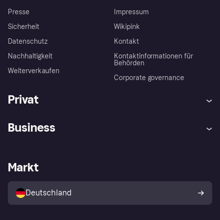
Presse
Impressum
Sicherheit
Wikipink
Datenschutz
Kontakt
Nachhaltigkeit
Kontaktinformationen für
Behörden
Weiterverkaufen
Corporate governance
Privat
Hilfe
Beschwerden
Business
Einloggen
Sicher shoppen mit Klarna
Händlersupport
Entwicklerseite
Mit Klarna einkaufen
Festgeld
Händlerportal
Betriebsstatus
Markt
Klarna App
Datenschutzeinstellungen
Mit Klarna verkaufen
Plattformen und Partner
Shops entdecken
Dein Widerrufsrecht
Deutschland
Käuferschutzrichtlinie