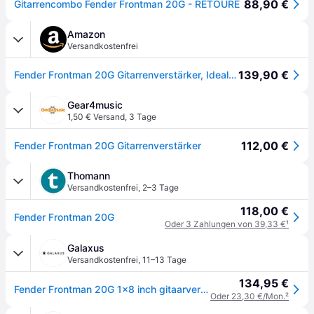
88,90 €
Gitarrencombo Fender Frontman 20G - RETOURE
Amazon
Versandkostenfrei
139,90 €
Fender Frontman 20G Gitarrenverstärker, Ideal für Gitarrenstudium, Übungsräume und Live Sessions, Klare Höhen und kräftige Bässe für elektrische Gitarre, Schwarz
Gear4music
1,50 € Versand
,
3 Tage
112,00 €
Fender Frontman 20G Gitarrenverstärker
Thomann
Versandkostenfrei
,
2–3 Tage
118,00 €
Fender Frontman 20G
Oder 3 Zahlungen von 39,33 €
¹
Galaxus
Versandkostenfrei
,
11–13 Tage
134,95 €
Fender Frontman 20G 1x8 inch gitaarversterker combo (Gitarre, 20W), Instrumentenverstärker, Schwarz
Oder 23,30 €/Mon.
²