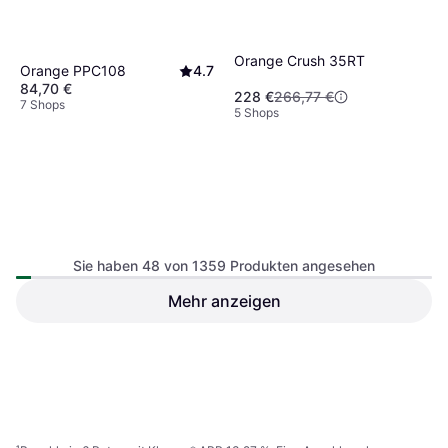
Orange Crush 35RT
Orange PPC108
4.7
84,70 €
228 €
266,77 €
7 Shops
5 Shops
Sie haben 48 von 1359 Produkten angesehen
Mehr anzeigen
Roland Cube Street EX
4.5
Marshall Code 25
4.4
579 €
185,13 €
Oder 3 Zahlungen von 193,00 €
²
7 Shops
6 Shops
1
2
3
...
16
...
29