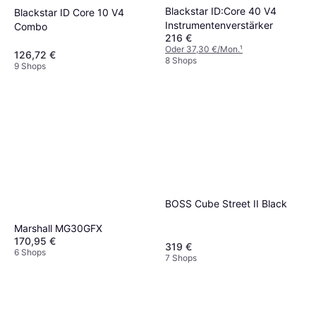
Blackstar ID:Core 40 V4
Blackstar ID Core 10 V4
Instrumentenverstärker
Combo
216 €
Oder 37,30 €/Mon.
¹
126,72 €
8 Shops
9 Shops
BOSS Cube Street II Black
Marshall MG30GFX
170,95 €
319 €
6 Shops
7 Shops