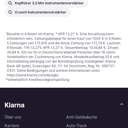
Kopfhörer 3,5 Mm Instrumentenverstärker
Crunch Instrumentenverstärker
¹
Bezahle in 6 Raten mit Klarna, * APR 13,27 %. Eine Anzahlung kann
erforderlich sein. Zahlungsbeispiel für einen Kauf von 1000 € in 6 Raten:
5 Zahlungen von 172,81€ und die letzte Zahlung von 172,79 €. Laufzeit:
6 Monate. TIN 13,27% APR 13,27 %. Gesamtbetrag: 1036,84 €. Zinsen:
36,84 €. Gilt nur für in Deutschland lebende Personen über 18 Jahre.
Vorbehaltlich der Zustimmung von Klarna. Mindestkaufbetrag 25 € und
Höchstbetrag abhängig von der Bonitätsprüfung. Kreditgeber: Klarna
Bank AB (publ), Sveavägen 46, 111 34 Stockholm, Reg. Nr.: 556737-
0431. Siehe Bedingungen und weitere Informationen unter
https://www.klarna.com/de/agb/
.
²
Vorbehaltlich Kreditwürdigkeitsprüfung.
Klarna
Über uns
Anti-Geldwäsche
Karriere
Auto-Track