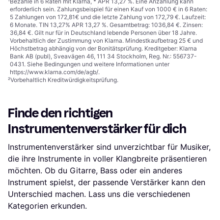
¹
Bezahle in 6 Raten mit Klarna, * APR 13,27 %. Eine Anzahlung kann
erforderlich sein. Zahlungsbeispiel für einen Kauf von 1000 € in 6 Raten:
5 Zahlungen von 172,81€ und die letzte Zahlung von 172,79 €. Laufzeit:
6 Monate. TIN 13,27% APR 13,27 %. Gesamtbetrag: 1036,84 €. Zinsen:
36,84 €. Gilt nur für in Deutschland lebende Personen über 18 Jahre.
Vorbehaltlich der Zustimmung von Klarna. Mindestkaufbetrag 25 € und
Höchstbetrag abhängig von der Bonitätsprüfung. Kreditgeber: Klarna
Bank AB (publ), Sveavägen 46, 111 34 Stockholm, Reg. Nr.: 556737-
0431. Siehe Bedingungen und weitere Informationen unter
https://www.klarna.com/de/agb/
.
²
Vorbehaltlich Kreditwürdigkeitsprüfung.
Finde den richtigen
Instrumentenverstärker für dich
Instrumentenverstärker sind unverzichtbar für Musiker,
die ihre Instrumente in voller Klangbreite präsentieren
möchten. Ob du Gitarre, Bass oder ein anderes
Instrument spielst, der passende Verstärker kann den
Unterschied machen. Lass uns die verschiedenen
Kategorien erkunden.