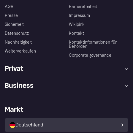
AGB
Barrierefreiheit
Presse
Impressum
Sicherheit
Wikipink
Datenschutz
Kontakt
Nachhaltigkeit
Kontaktinformationen für
Behörden
Weiterverkaufen
Corporate governance
Privat
Hilfe
Beschwerden
Business
Einloggen
Sicher shoppen mit Klarna
Händlersupport
Entwicklerseite
Mit Klarna einkaufen
Festgeld
Händlerportal
Betriebsstatus
Markt
Klarna App
Datenschutzeinstellungen
Mit Klarna verkaufen
Plattformen und Partner
Shops entdecken
Dein Widerrufsrecht
Deutschland
Käuferschutzrichtlinie