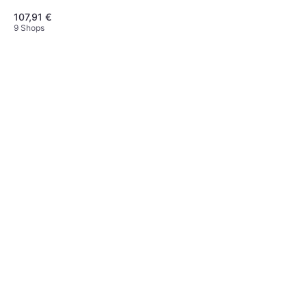
107,91 €
9 Shops
BOSS Katana Go Headphone
Amp
112,95 €
9 Shops