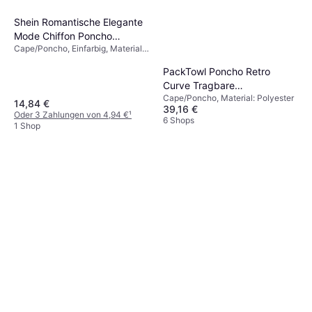
Shein Romantische Elegante
Mode Chiffon Poncho
Cape/Poncho, Einfarbig, Material:
Körperbetont - Gerafft
Chiffon
PackTowl Poncho Retro
Curve Tragbare
Cape/Poncho, Material: Polyester
Umkleidekabine - Beige
14,84 €
39,16 €
Oder 3 Zahlungen von 4,94 €
¹
6 Shops
1 Shop