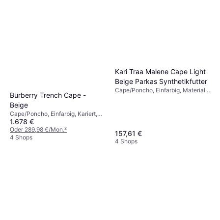
Kari Traa Malene Cape Light
Beige Parkas Synthetikfutter
Cape/Poncho, Einfarbig, Material:
Burberry Trench Cape -
Polyester, Wasserdicht
Beige
Cape/Poncho, Einfarbig, Kariert,
1.678 €
Material: Baumwolle, Wolle,
Einstellbar, Wasserabweisend,
Oder 289,98 €/Mon.
²
157,61 €
Verstellbare Träger, Wasserdicht,
4 Shops
4 Shops
Taschen