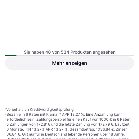
Sie haben 48 von 534 Produkten angesehen
Izia Cape
Mehr anzeigen
Cape/Poncho, Einfarbig, Gefüttert
Izia Cape
Cape/Poncho, Einfarbig
99,99 €
99,99 €
3 Shops
3 Shops
1
2
3
...
8
...
12
¹
Vorbehaltlich Kreditwürdigkeitsprüfung.
²
Bezahle in 6 Raten mit Klarna, * APR 13,27 %. Eine Anzahlung kann
erforderlich sein. Zahlungsbeispiel für einen Kauf von 1000 € in 6 Raten:
5 Zahlungen von 172,81€ und die letzte Zahlung von 172,79 €. Laufzeit:
6 Monate. TIN 13,27% APR 13,27 %. Gesamtbetrag: 1036,84 €. Zinsen:
36,84 €. Gilt nur für in Deutschland lebende Personen über 18 Jahre.