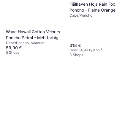
Fjällräven Hoja Rain Fox
Poncho - Flame Orange
Cape/Poncho
Wave Hawaii Cotton Velours
Poncho Petrol - Mehrfarbig
Cape/Poncho, Material:
318 €
59,90 €
Baumwolle, Kapuze
Oder 54,96 €/Mon.
²
5 Shops
3 Shops