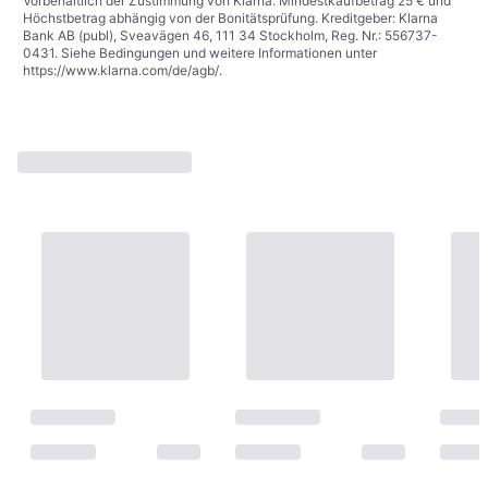
Vorbehaltlich der Zustimmung von Klarna. Mindestkaufbetrag 25 € und
Höchstbetrag abhängig von der Bonitätsprüfung. Kreditgeber: Klarna
Bank AB (publ), Sveavägen 46, 111 34 Stockholm, Reg. Nr.: 556737-
0431. Siehe Bedingungen und weitere Informationen unter
https://www.klarna.com/de/agb/
.