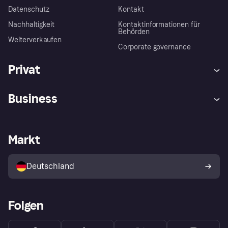
Datenschutz
Kontakt
Nachhaltigkeit
Kontaktinformationen für
Behörden
Weiterverkaufen
Corporate governance
Privat
Hilfe
Beschwerden
Business
Einloggen
Sicher shoppen mit Klarna
Händlersupport
Entwicklerseite
Mit Klarna einkaufen
Festgeld
Händlerportal
Betriebsstatus
Markt
Klarna App
Datenschutzeinstellungen
Mit Klarna verkaufen
Plattformen und Partner
Shops entdecken
Dein Widerrufsrecht
Deutschland
Käuferschutzrichtlinie
Folgen