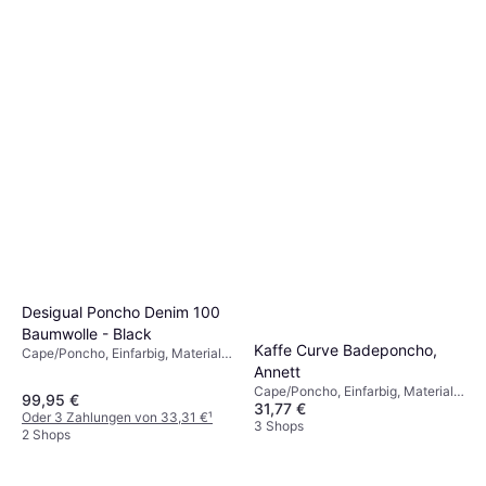
Desigual Poncho Denim 100
Baumwolle - Black
Kaffe Curve Badeponcho,
Cape/Poncho, Einfarbig, Material:
Baumwolle, Taschen
Annett
Cape/Poncho, Einfarbig, Material:
99,95 €
31,77 €
Stoff, Hoher Komfort
Oder 3 Zahlungen von 33,31 €
¹
3 Shops
2 Shops