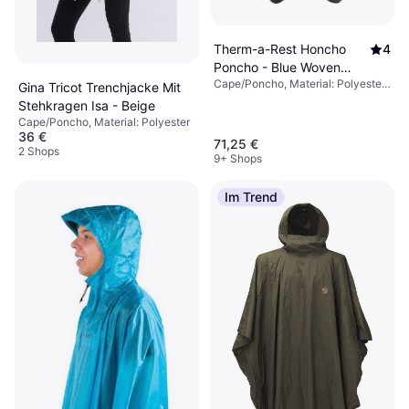
Therm-a-Rest Honcho
4
Poncho - Blue Woven
Cape/Poncho, Material: Polyester,
Print
Gina Tricot Trenchjacke Mit
Atmungsaktiv, Kapuze, Taschen,
Stehkragen Isa - Beige
Wasserabweisend
Cape/Poncho, Material: Polyester
36 €
71,25 €
2 Shops
9+ Shops
Im Trend