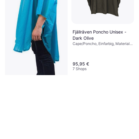
Fjällräven Poncho Unisex -
Dark Olive
Cape/Poncho, Einfarbig, Material:
Polyamid, Wasserdicht
95,95 €
7 Shops
Sea to Summit Poncho 15D
Regenponcho Blue One
Cape/Poncho
70,99 €
9+ Shops