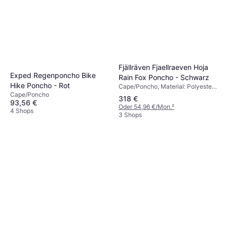
Fjällräven Fjaellraeven Hoja
Exped Regenponcho Bike
Rain Fox Poncho - Schwarz
Hike Poncho - Rot
Cape/Poncho, Material: Polyester,
Polyurethan, Atmungsaktiv,
Cape/Poncho
318 €
93,56 €
Langlebig, Wasserdicht, Winddicht,
Oder 54,96 €/Mon.
²
Reflektoren, Kapuze, Taschen
4 Shops
3 Shops