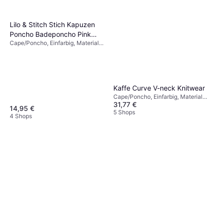
Lilo & Stitch Stich Kapuzen
Poncho Badeponcho Pink
Cape/Poncho, Einfarbig, Material:
Rosa
Baumwolle, Kapuze
Kaffe Curve V-neck Knitwear
Cape/Poncho, Einfarbig, Material:
31,77 €
Wolle, Polyester
14,95 €
5 Shops
4 Shops