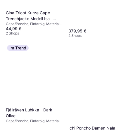
Baumwolle, Polyester,
Atmungsaktiv, Winddicht,
Taschen, Reflektoren, Kapuze
Gina Tricot Kurze Cape
Trenchjacke Modell Isa -
Cape/Poncho, Einfarbig, Material:
Schwarz
44,99 €
Polyester, Baumwolle
379,95 €
2 Shops
2 Shops
Im Trend
Fjällräven Luhkka - Dark
Olive
Cape/Poncho, Einfarbig, Material:
Kunstpelz, Baumwolle, Polyester,
Ichi Poncho Damen Nala
Atmungsaktiv, Winddicht,