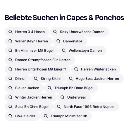
Beliebte Suchen in Capes & Ponchos
Herren 3 4 Hosen
Sexy Unterwäsche Damen
Wellensteyn Herren
Damenslips
Bh Minimizer Mit Bügel
Wellensteyn Damen
Damen Strumpfhosen Für Herren
Herren Unterhosen Mit Eingriff
Herren Winterjacken
Dirndl
String Bikini
Hugo Boss Jacken Herren
Blauer Jacken
Triumph Bh Ohne Bügel
Winter Jacken Herren
Underwear
Susa Bh Ohne Bügel
North Face 1996 Retro Nuptse
C&a Kleider
Triumph Minimizer Bh