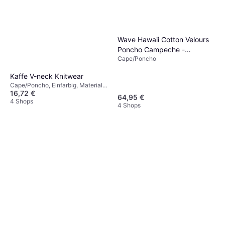
Wave Hawaii Cotton Velours
Poncho Campeche -
Cape/Poncho
Mehrfarbig
Kaffe V-neck Knitwear
Cape/Poncho, Einfarbig, Material:
16,72 €
Wolle, Polyester
64,95 €
4 Shops
4 Shops