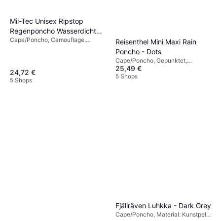
Mil-Tec Unisex Ripstop
Regenponcho Wasserdicht
Cape/Poncho, Camouflage,
Extra Lang - Olive
Reisenthel Mini Maxi Rain
Einfarbig, Material: Nylon,
Poncho - Dots
Polyamid, Holz, Synthetik,
Cape/Poncho, Gepunktet,
Baumwolle, Polyester, Stoff,
25,49 €
Material: Polyester,
Verstellbare Träger, Einstellbar,
24,72 €
Wasserabweisend, Kapuze,
5 Shops
Wasserdicht, Atmungsaktiv,
5 Shops
Taschen
Langlebig, Wasserabweisend,
Kapuze
Fjällräven Luhkka - Dark Grey
Cape/Poncho, Material: Kunstpelz,