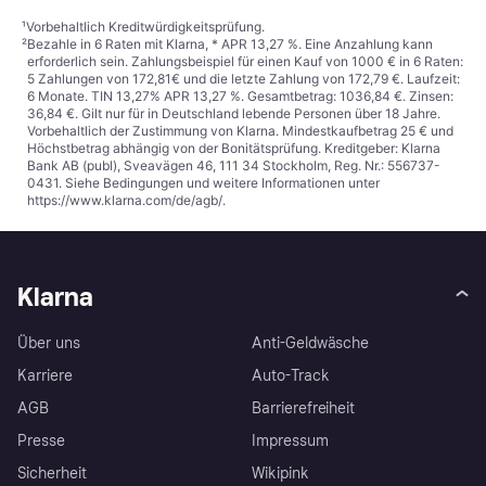
¹
Vorbehaltlich Kreditwürdigkeitsprüfung.
²
Bezahle in 6 Raten mit Klarna, * APR 13,27 %. Eine Anzahlung kann
erforderlich sein. Zahlungsbeispiel für einen Kauf von 1000 € in 6 Raten:
5 Zahlungen von 172,81€ und die letzte Zahlung von 172,79 €. Laufzeit:
6 Monate. TIN 13,27% APR 13,27 %. Gesamtbetrag: 1036,84 €. Zinsen:
36,84 €. Gilt nur für in Deutschland lebende Personen über 18 Jahre.
Vorbehaltlich der Zustimmung von Klarna. Mindestkaufbetrag 25 € und
Höchstbetrag abhängig von der Bonitätsprüfung. Kreditgeber: Klarna
Bank AB (publ), Sveavägen 46, 111 34 Stockholm, Reg. Nr.: 556737-
0431. Siehe Bedingungen und weitere Informationen unter
https://www.klarna.com/de/agb/
.
Klarna
Über uns
Anti-Geldwäsche
Karriere
Auto-Track
AGB
Barrierefreiheit
Presse
Impressum
Sicherheit
Wikipink