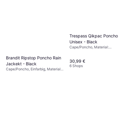
Trespass Qikpac Poncho
Unisex - Black
Cape/Poncho, Material:
Polyurethan, Polyamid,
Wasserdicht, Reflektoren, Kapuze,
Brandit Ripstop Poncho Rain
30,99 €
Taschen, Winddicht, Atmungsaktiv
Jackekt - Black
6 Shops
Cape/Poncho, Einfarbig, Material:
19,90 €
Polyester, Kapuze
Oder 3 Zahlungen von 6,63 €
¹
7 Shops