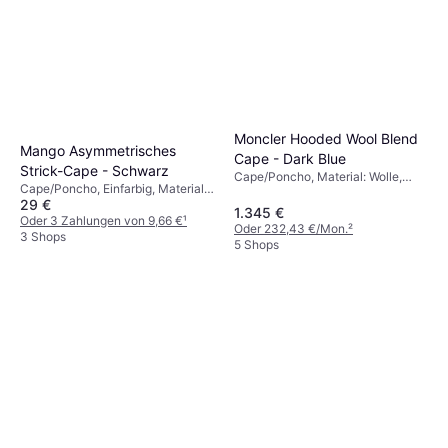
Moncler Hooded Wool Blend
Mango Asymmetrisches
Cape - Dark Blue
Strick-Cape - Schwarz
Cape/Poncho, Material: Wolle,
Cape/Poncho, Einfarbig, Material:
Polyester
29 €
Stoff
1.345 €
Oder 3 Zahlungen von 9,66 €
¹
Oder 232,43 €/Mon.
²
3 Shops
5 Shops