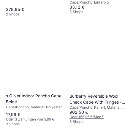
Cape/Poncho, Einfarbig
Taschen, Reflektoren, Kapuze
33,12 €
379,95 €
3 Shops
2 Shops
s.Oliver Indoor Poncho Cape
Burberry Reversible Wool
Beige
Check Cape With Fringes -
Cape/Poncho, Material: Polyester
Cape/Poncho, Kariert, Material:
Black
902,50 €
Wolle
17,99 €
Oder 155,96 €/Mon.
²
Oder 3 Zahlungen von 5,99 €
¹
3 Shops
3 Shops