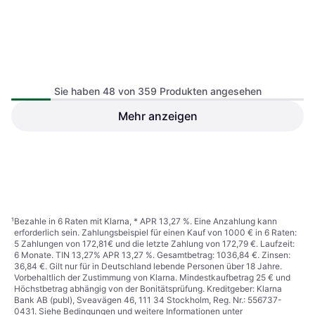
Proxxon Primus 100
Schraubzwinge
Sie haben 48 von 359 Produkten angesehen
Mehr anzeigen
Wolfcraft Universal 3410000
Schraubzwinge
34,89 €
Oder 3 Zahlungen von 11,63 €
²
61,49 €
9+ Shops
9+ Shops
1
2
3
...
6
...
8
¹
Bezahle in 6 Raten mit Klarna, * APR 13,27 %. Eine Anzahlung kann
erforderlich sein. Zahlungsbeispiel für einen Kauf von 1000 € in 6 Raten:
5 Zahlungen von 172,81€ und die letzte Zahlung von 172,79 €. Laufzeit:
6 Monate. TIN 13,27% APR 13,27 %. Gesamtbetrag: 1036,84 €. Zinsen:
36,84 €. Gilt nur für in Deutschland lebende Personen über 18 Jahre.
Vorbehaltlich der Zustimmung von Klarna. Mindestkaufbetrag 25 € und
Höchstbetrag abhängig von der Bonitätsprüfung. Kreditgeber: Klarna
Bank AB (publ), Sveavägen 46, 111 34 Stockholm, Reg. Nr.: 556737-
0431. Siehe Bedingungen und weitere Informationen unter