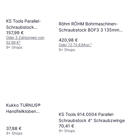
KS Tools Parallel-
Röhm RÖHM Bohrmaschinen-
Schraubstock
Schraubstock BOF3 3 135mm
157,99 €
914.0006 Amboss
Schraubzwinge
Oder 3 Zahlungen von
Schraubzwinge
420,98 €
52,66 €
²
Oder 72,75 €/Mon.
¹
9+ Shops
9+ Shops
Kukko TURNUS®
Handfeilkloben
KS Tools 914.0004 Parallel-
Schraubzwinge
Schraubstock 4" Schraubzwinge
70,41 €
37,88 €
9+ Shops
9+ Shops