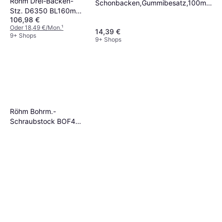
Röhm Drei-Backen-
Schonbacken,Gummibesatz,100mm
Stz. D6350 BL160mm
914.0090 Schraubzwinge
106,98 €
Röhm Schraubzwinge
Oder 18,49 €/Mon.
¹
14,39 €
9+ Shops
9+ Shops
Röhm Bohrm.-
Schraubstock BOF4
Gr.4 160mm Röhm
Schraubzwinge