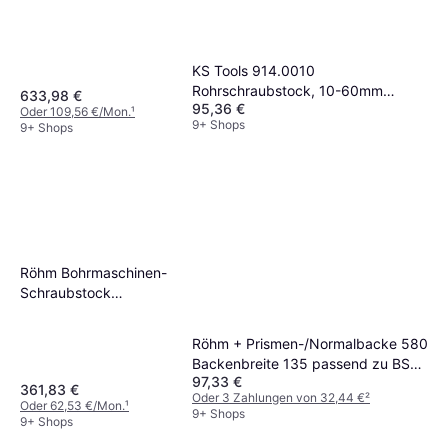
KS Tools 914.0010
Rohrschraubstock, 10-60mm
633,98 €
95,36 €
Schraubzwinge
Oder 109,56 €/Mon.
¹
9+ Shops
9+ Shops
Röhm Bohrmaschinen-
Schraubstock
Backenbreite 110 1
Stück, 111595
Röhm + Prismen-/Normalbacke 580
Schraubzwinge
Backenbreite 135 passend zu BSS
97,33 €
Schraubzwinge
361,83 €
Oder 3 Zahlungen von 32,44 €
²
Oder 62,53 €/Mon.
¹
9+ Shops
9+ Shops