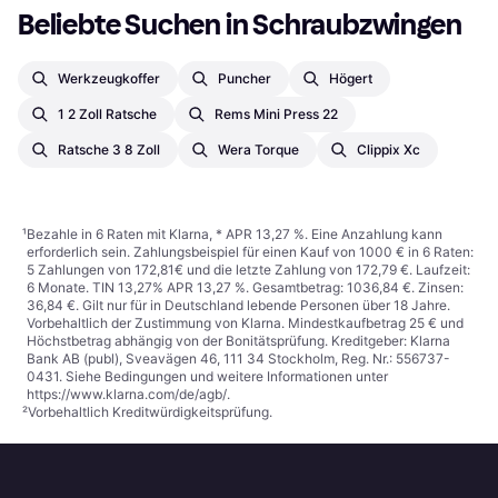
Beliebte Suchen in Schraubzwingen
Werkzeugkoffer
Puncher
Högert
1 2 Zoll Ratsche
Rems Mini Press 22
Ratsche 3 8 Zoll
Wera Torque
Clippix Xc
¹
Bezahle in 6 Raten mit Klarna, * APR 13,27 %. Eine Anzahlung kann
erforderlich sein. Zahlungsbeispiel für einen Kauf von 1000 € in 6 Raten:
5 Zahlungen von 172,81€ und die letzte Zahlung von 172,79 €. Laufzeit:
6 Monate. TIN 13,27% APR 13,27 %. Gesamtbetrag: 1036,84 €. Zinsen:
36,84 €. Gilt nur für in Deutschland lebende Personen über 18 Jahre.
Vorbehaltlich der Zustimmung von Klarna. Mindestkaufbetrag 25 € und
Höchstbetrag abhängig von der Bonitätsprüfung. Kreditgeber: Klarna
Bank AB (publ), Sveavägen 46, 111 34 Stockholm, Reg. Nr.: 556737-
0431. Siehe Bedingungen und weitere Informationen unter
https://www.klarna.com/de/agb/
.
²
Vorbehaltlich Kreditwürdigkeitsprüfung.