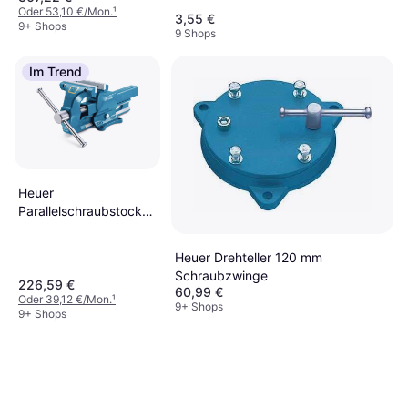
Oder 53,10 €/Mon.
¹
versamag
3,55 €
9+ Shops
9 Shops
90701003020
Schraubzwinge
Im Trend
Heuer
Parallelschraubstock
Backenbreite
auswechselbare
Heuer Drehteller 120 mm
Backen 101 120
Schraubzwinge
Schraubzwinge
226,59 €
60,99 €
Oder 39,12 €/Mon.
¹
9+ Shops
9+ Shops