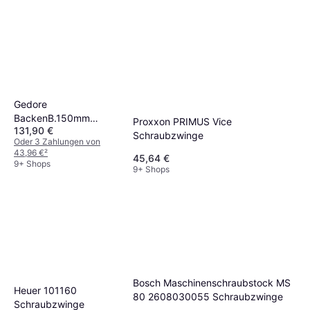
Gedore
BackenB.150mm
Proxxon PRIMUS Vice
131,90 €
drehbar 14kg
Schraubzwinge
Oder 3 Zahlungen von
Schraubzwinge
43,96 €
²
45,64 €
9+ Shops
9+ Shops
Bosch Maschinenschraubstock MS
Heuer 101160
80 2608030055 Schraubzwinge
Schraubzwinge