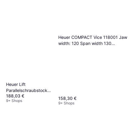
Heuer COMPACT Vice 118001 Jaw
width: 120 Span width 130
Schraubzwinge
Heuer Lift
Parallelschraubstock
188,03 €
Schraubzwinge
158,30 €
9+ Shops
9+ Shops