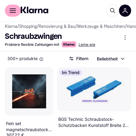
Für Shopper
Für Händler
Klarna
/
Shopping
/
Renovierung & Bau
/
Werkzeuge & Maschinen
/
Han
Schraubzwingen
Probiere flexible Zahlungen mit
Lerne wie
300+ produkte
Filtern
Beliebtheit
Im Trend
BGS Technic Schraubstock-
Fein set
Schutzbacken Kunststoff Breite 2-
magnetschraubstock
tlg. Schraubzwinge
307,22 €
212x70mm 7800n