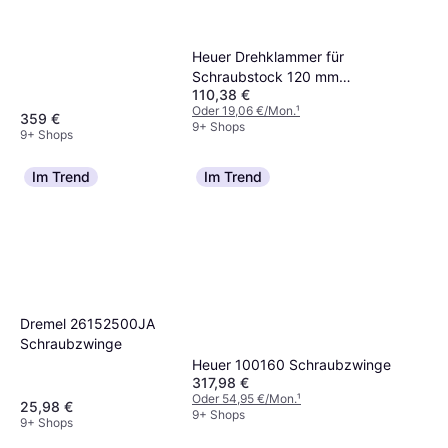
Heuer Drehklammer für
Schraubstock 120 mm
110,38 €
Schraubzwinge
Oder 19,06 €/Mon.
¹
359 €
9+ Shops
9+ Shops
Im Trend
Im Trend
Dremel 26152500JA
Schraubzwinge
Heuer 100160 Schraubzwinge
317,98 €
Oder 54,95 €/Mon.
¹
25,98 €
9+ Shops
9+ Shops