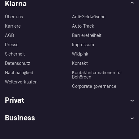
Klarna
Über uns
Anti-Geldwäsche
Karriere
Auto-Track
AGB
Barrierefreiheit
Presse
Impressum
Sicherheit
Wikipink
Datenschutz
Kontakt
Nachhaltigkeit
Kontaktinformationen für
Behörden
Weiterverkaufen
Corporate governance
Privat
Hilfe
Beschwerden
Business
Einloggen
Sicher shoppen mit Klarna
Händlersupport
Entwicklerseite
Mit Klarna einkaufen
Festgeld