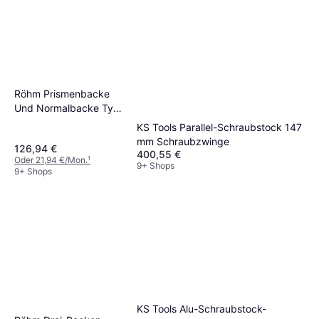
Röhm Prismenbacke
Und Normalbacke Typ
SBO RB/RS/UZ
KS Tools Parallel-Schraubstock 147
Schraubzwinge
mm Schraubzwinge
126,94 €
400,55 €
Oder 21,94 €/Mon.
¹
9+ Shops
9+ Shops
KS Tools Alu-Schraubstock-