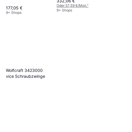
width: 130 Span width
332,06 €
Oder 57,39 €/Mon.
¹
Schraubzwinge
177,05 €
9+ Shops
9+ Shops
Wolfcraft 3423000
vice Schraubzwinge