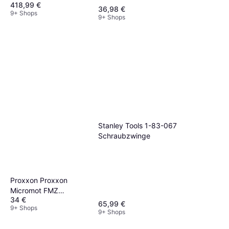
418,99 €
36,98 €
9+ Shops
9+ Shops
Stanley Tools 1-83-067
Schraubzwinge
Proxxon Proxxon
Micromot FMZ
34 €
Precision Vice
65,99 €
9+ Shops
Schraubzwinge
9+ Shops