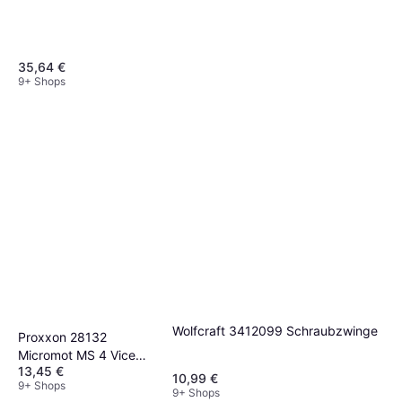
35,64 €
9+ Shops
Bernstein Tools 9-205-ESD Vice 9-
205-ESD Jaw width: width max.:
172,54 €
Schraubzwinge
9+ Shops
Wolfcraft 3412099 Schraubzwinge
Proxxon 28132
Micromot MS 4 Vice
13,45 €
Schraubzwinge
10,99 €
9+ Shops
9+ Shops