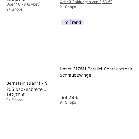
Oder 3 Zahlungen von 8,63 €
²
Oder 40,78 €/Mon.
¹
9+ Shops
9+ Shops
Im Trend
Hazet 2175N Parallel-Schraubstock
Schraubzwinge
Bernstein spannfix 9-
205 backenbreite:
142,70 €
spann-weite ...
198,29 €
9+ Shops
Schraubzwinge
9+ Shops