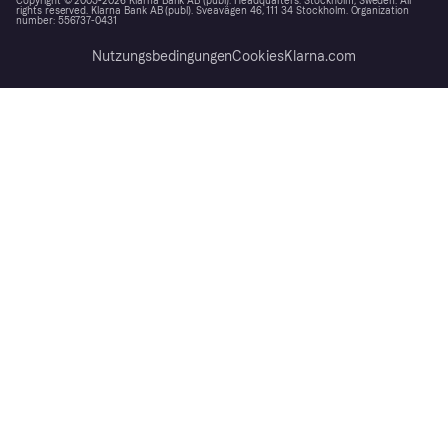
Copyright © 2005-2026 Klarna Bank AB (publ). Headquarters: Stockholm, Sweden. All
rights reserved. Klarna Bank AB (publ). Sveavägen 46, 111 34 Stockholm. Organization
number: 556737-0431
Nutzungsbedingungen
Cookies
Klarna.com