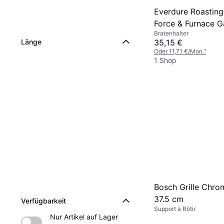
Everdure Roasting
Force & Furnace 
Bratenhalter
Länge
35,15 €
Oder 11,71 €/Mon.
¹
1 Shop
Bosch Grille Chro
37.5 cm
Verfügbarkeit
Support à Rôtir
Nur Artikel auf Lager 