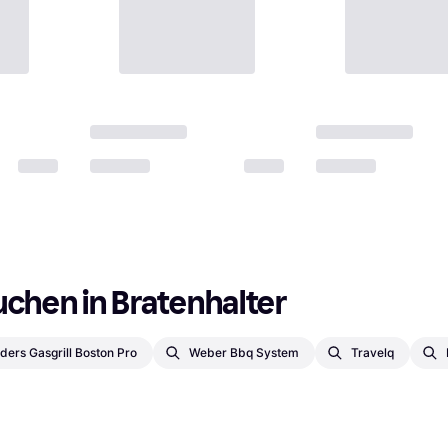
uchen in Bratenhalter
ders Gasgrill Boston Pro
Weber Bbq System
Travelq