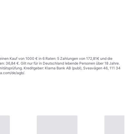
r einen Kauf von 1000 € in 6 Raten: 5 Zahlungen von 172,81€ und die
n: 36,84 €. Gilt nur für in Deutschland lebende Personen über 18 Jahre.
itätsprüfung. Kreditgeber: Klarna Bank AB (publ), Sveavägen 46, 111 34
na.com/de/agb/
.