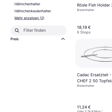
Hähnchenhalter
Rösle Fish Holder
Bratenhalter
Hähnchenkeulenhalter
Mehr anzeigen (2)
18,19 €
6 Shops
Preis
Cadac Ersatzteil 
CHEF 2 50 Topfst
Bratenhalter
8910-SP003
11,24 €
Oder 3,74 €/Mon.
¹