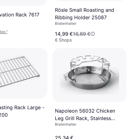
Rösle Small Roasting and
vation Rack 7617
Ribbing Holder 25087
Bratenhalter
Mon.
¹
14,99 €
16,89 €
6 Shops
sting Rack Large -
Napoleon 56032 Chicken
200
Leg Grill Rack, Stainless
Bratenhalter
Steel
25,34 €