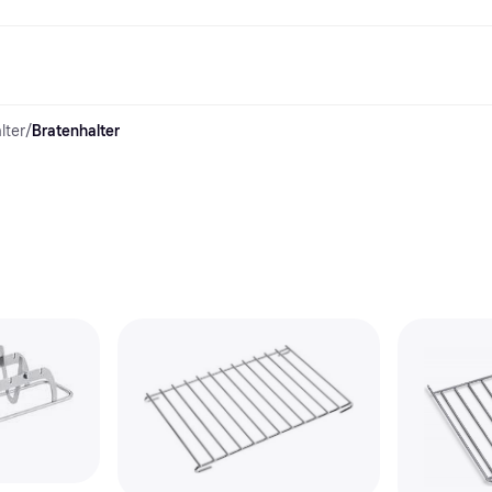
lter
/
Bratenhalter
Shopping und Cashback
Shoppe und vergleiche Preise
Banking
Sparprodukte
Mobil
Foto & Video
Büroau
nd.de
Cashback
Sale
Alle Karten
Gaming & Unterhaltung
Sparkonten
Reise-eSI
Shops entdecken
Schönheit & Gesundheit
Klarna Card
Mobilgeräte & Wearables
Flexkonto
Mitgliedschaft
Bekleidung & Accessoires
Kreditkarte
Kinder & Familie
Festgeld
ng
Freund:innen einladen
Spielzeug & Hobbys
Klarna Guthaben
Fahrzeuge & Zubehör
Festgeld+
Möbel & Haushalt
Garten & Außenbereich
TV & Audio
Küchengeräte
Sport & Freizeit
Haushaltsgeräte
Computer
Bücher, Filme & Musik
Renovierung & Bau
Alle Ka