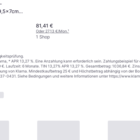
-
x9,5x7cm
81,41 €
Oder 27,13 €/Mon.
¹
1 Shop
gkeitsprüfung.
arna, * APR 13,27 %. Eine Anzahlung kann erforderlich sein. Zahlungsbeispiel fü
 €. Laufzeit: 6 Monate. TIN 13,27% APR 13,27 %. Gesamtbetrag: 1036,84 €. Zinse
mung von Klarna. Mindestkaufbetrag 25 € und Höchstbetrag abhängig von der Bon
737-0431. Siehe Bedingungen und weitere Informationen unter
https://www.klar