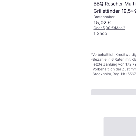
BBQ Rescher Multi
Grillständer 19,5
Bratenhalter
Edelstahl
15,02 €
Oder 5,00 €/Mon.
¹
1 Shop
¹
Vorbehaltlich Kreditwürdi
²
Bezahle in 6 Raten mit Kl
letzte Zahlung von 172,79
Vorbehaltlich der Zustim
Stockholm, Reg. Nr.: 556