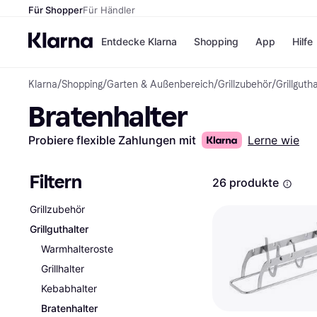
Für Shopper
Für Händler
Entdecke Klarna
Shopping
App
Hilfe
Klarna
/
Shopping
/
Garten & Außenbereich
/
Grillzubehör
/
Grillgutha
Zahlungsmethoden
Shops
Bratenhalter
Zahlungsmethoden
Kaufla
Sofort bezahlen
eBay
Bezahle in 3
Temu
Probiere flexible Zahlungen mit
Lerne wie
Teilzahlungen
Samsu
Bezahle in bis zu 30
SHEIN
Tagen
Filtern
26 produkte
Ratenzahlung
Grillzubehör
Alle Shops
Grillguthalter
Warmhalteroste
Grillhalter
Kebabhalter
Bratenhalter