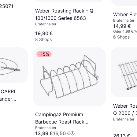
 25071
Weber Roasting Rack - Q
Weber Ele
100/1000 Series 6563
Bratenhalter
Bratenhalter
14,99 €
Oder 4,99 €/
19,90 €
6 Shops
8 Shops
-15%
- CARRI
änder
Weber Roa
Q 2000 / 
Campingaz Premium
Bratenhalter
Barbecue Roast Rack
Bratenhalter
2000014570
13,99 €
16,50 €
26,13 €