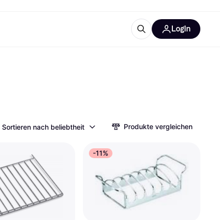
Login
Weitere Informationen
sstattung
M
Was ist Klarna?
Artikel
Produkte vergleichen
Sortieren nach beliebtheit
tegorien
-11%