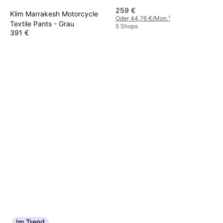
Herren
259 €
Klim Marrakesh Motorcycle
Oder 44,76 €/Mon.
¹
Textile Pants - Grau
5 Shops
391 €
4 Shops
Im Trend