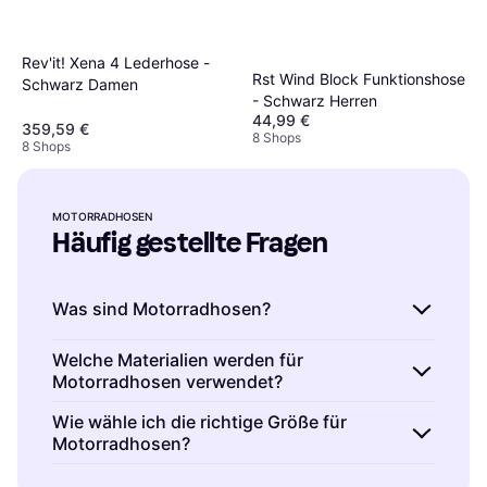
Rev'it! Xena 4 Lederhose -
Rst Wind Block Funktionshose
Schwarz Damen
- Schwarz Herren
44,99 €
359,59 €
8 Shops
8 Shops
MOTORRADHOSEN
Häufig gestellte Fragen
Was sind Motorradhosen?
Motorradhosen sind spezielle Hosen für
Welche Materialien werden für
Motorradhosen verwendet?
Motorradfahrer, die Schutz und Komfort
bieten. Sie bestehen oft aus abriebfesten
Motorradhosen werden aus Leder oder Textil
Wie wähle ich die richtige Größe für
Materialien wie Leder oder Textil.
Motorradhosen?
hergestellt. Leder bietet hervorragenden
Abriebschutz, während Textil leichter und oft
Die richtige Größe für Motorradhosen hängt