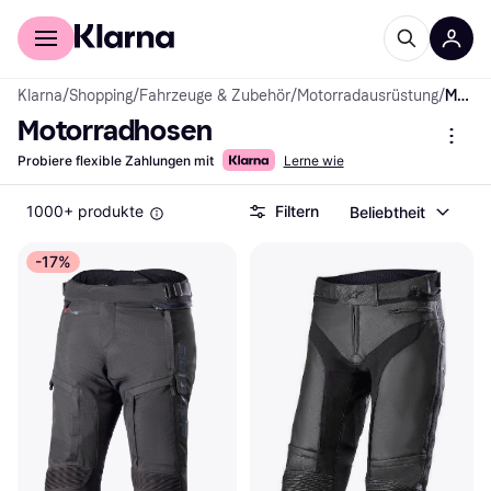
Für Shopper
Für Händler
Klarna
/
Shopping
/
Fahrzeuge & Zubehör
/
Motorradausrüstung
/
Motorradhosen
Motorradhosen
Probiere flexible Zahlungen mit
Lerne wie
1000+ produkte
Filtern
Beliebtheit
-17%