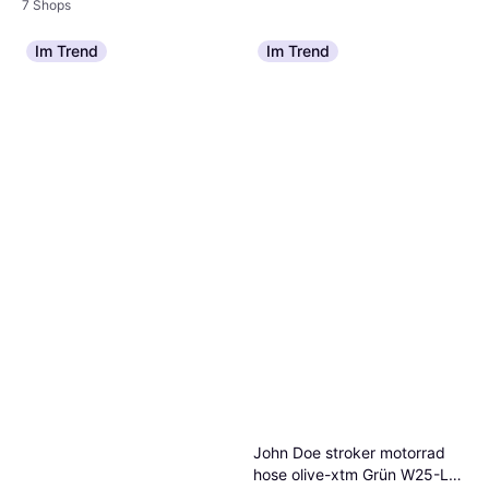
7 Shops
John Doe Mono Damen
Im Trend
Im Trend
Motorradjeans - Schwarz
199 €
Damen
Oder 3 Zahlungen von 66,33 €
²
4 Shops
John Doe stroker motorrad
hose olive-xtm Grün W25-L32