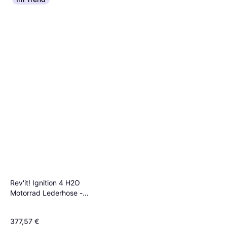
GMS Rattle Slim Blue Damen
73,99 €
82,99 €
8 Shops
Rev'it! Ignition 4 H2O
Motorrad Lederhose -
Schwarz
377,57 €