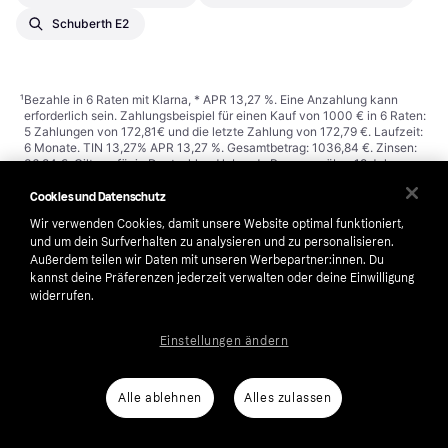
Schuberth E2
¹
Bezahle in 6 Raten mit Klarna, * APR 13,27 %. Eine Anzahlung kann
erforderlich sein. Zahlungsbeispiel für einen Kauf von 1000 € in 6 Raten:
5 Zahlungen von 172,81€ und die letzte Zahlung von 172,79 €. Laufzeit:
6 Monate. TIN 13,27% APR 13,27 %. Gesamtbetrag: 1036,84 €. Zinsen:
36,84 €. Gilt nur für in Deutschland lebende Personen über 18 Jahre.
Vorbehaltlich der Zustimmung von Klarna. Mindestkaufbetrag 25 € und
Höchstbetrag abhängig von der Bonitätsprüfung. Kreditgeber: Klarna
Cookies und Datenschutz
Bank AB (publ), Sveavägen 46, 111 34 Stockholm, Reg. Nr.: 556737-
Wir verwenden Cookies, damit unsere Website optimal funktioniert,
0431. Siehe Bedingungen und weitere Informationen unter
und um dein Surfverhalten zu analysieren und zu personalisieren.
https://www.klarna.com/de/agb/
.
²
Vorbehaltlich Kreditwürdigkeitsprüfung.
Außerdem teilen wir Daten mit unseren Werbepartner:innen. Du
kannst deine Präferenzen jederzeit verwalten oder deine Einwilligung
widerrufen.
Klarna
Einstellungen ändern
Über uns
Anti-Geldwäsche
Alle ablehnen
Alles zulassen
Karriere
Auto-Track