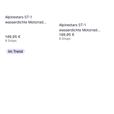
Alpinestars ST-1
wasserdichte Motorrad
Alpinestars ST-1
Textilhose, schwarz-rot-blau,
wasserdichte Motorrad
Größe für Männer
149,95 €
Textilhose, schwarz-braun,
149,95 €
8 Shops
Größe für Männer Herren
8 Shops
Im Trend