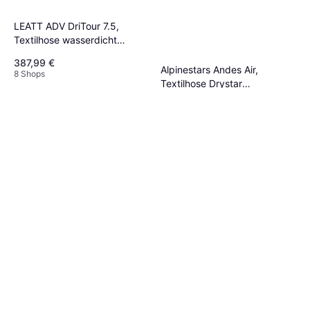
LEATT ADV DriTour 7.5,
Textilhose wasserdicht
Dunkelgrau/Grau
387,99 €
Alpinestars Andes Air,
8 Shops
Textilhose Drystar
164,99 €
Hellgrau/Dunkelgrau/Schwarz
Oder 28,52 €/Mon.
¹
8 Shops