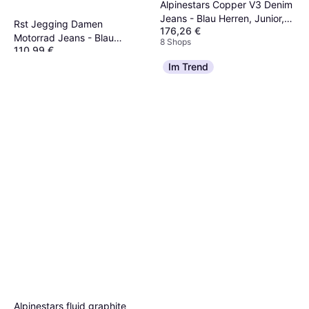
Alpinestars Copper V3 Denim
Jeans - Blau Herren, Junior,
Rst Jegging Damen
176,26 €
Kinder
Motorrad Jeans - Blau
8 Shops
110,99 €
Herren, Damen
Oder 19,18 €/Mon.
¹
Im Trend
8 Shops
Alpinestars fluid graphite