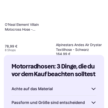
O'Neal Element Villain
Motocross Hose -
Weiß/Schwarz/Hellblau
Erwachsene
Alpinestars Andes Air Drystar
78,99 €
Textilhose - Schwarz
8 Shops
164,99 €
Oder 28,52 €/Mon.
¹
8 Shops
Motorradhosen: 3 Dinge, die du 
vor dem Kauf beachten solltest
Achte auf das Material
Beim Kauf von Motorradhosen ist das Material
Passform und Größe sind entscheidend
entscheidend für Komfort und Sicherheit.