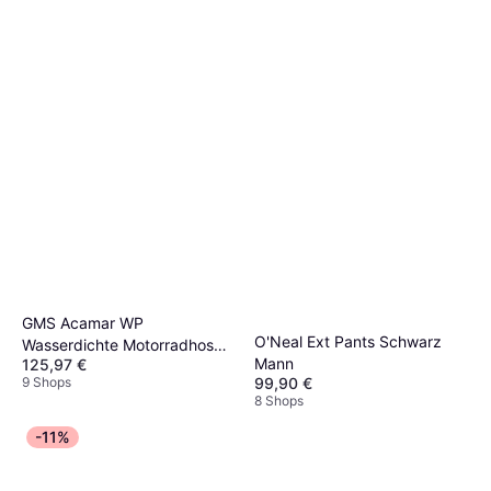
GMS Acamar WP
O'Neal Ext Pants Schwarz
Wasserdichte Motorradhose
Mann
125,97 €
- Schwarz Herren
99,90 €
9 Shops
8 Shops
-11%