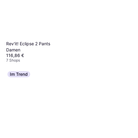
Rev'it! Eclipse 2 Pants
Damen
116,86 €
7 Shops
GMS Lizard Cargo
Im Trend
Motorcycle Textile Pants,
57,99 €
black Damen
8 Shops