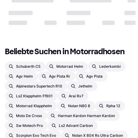
Beliebte Suchen in Motorradhosen
Schuberth C5
Motorrad Helm
Lederkombi
Agv Helm
Agv Pista Rr
Agv Pista
Alpinestars Supertech R10
Jethelm
Ls2 Klapphelm Ff901
Arai Rx7
Motorrad Klapphelm
Nolan N80 8
Rpha 12
Moto De Cross
Harman Kardon Harman Kardon
Sw Motech Pro
Ls2 Advant Carbon
Scorpion Exo Tech Evo
Nolan X 804 Rs Ultra Carbon