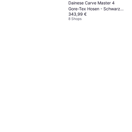
Dainese Carve Master 4
Gore-Tex Hosen - Schwarz
343,99 €
Herren
8 Shops
John Doe Jeggy Damen
Motorrad Leggings -
199 €
Schwarz Damen
Oder 3 Zahlungen von 66,33 €
²
6 Shops