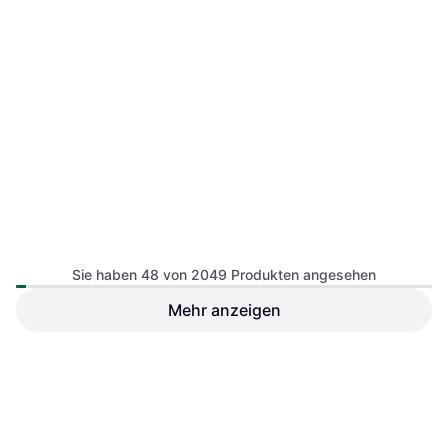
Sie haben 48 von 2049 Produkten angesehen
Mehr anzeigen
Rev'it! Offtrack 2 H2O
John Doe Classic Tapered,
Textilhose Wasserdicht -
Jeans Blau W32/L32 Herren
Schwarz
159,99 €
171,99 €
5 Shops
4 Shops
1
2
3
...
23
...
43