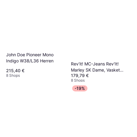
John Doe Pioneer Mono
Indigo W38/L36 Herren
Rev'it! MC-Jeans Rev'It!
Marley SK Dame, Vasket
215,40 €
179,79 €
8 Shops
Damen
8 Shops
-19%