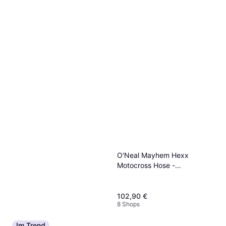
O'Neal Mayhem Hexx
Motocross Hose -
Schwarz/Weiß
102,90 €
8 Shops
Im Trend