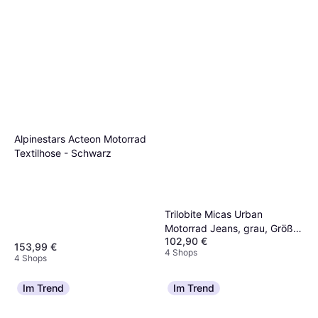
Alpinestars Acteon Motorrad
Textilhose - Schwarz
Trilobite Micas Urban
Motorrad Jeans, grau, Größe
102,90 €
für Männer
153,99 €
4 Shops
4 Shops
Im Trend
Im Trend