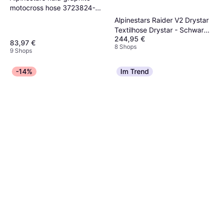
motocross hose 3723824-
119-30
Alpinestars Raider V2 Drystar
Textilhose Drystar - Schwarz
244,95 €
Herren
83,97 €
8 Shops
9 Shops
-14%
Im Trend