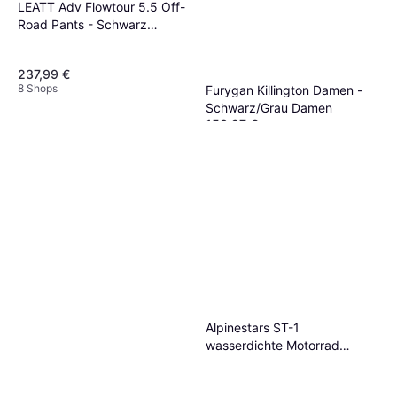
LEATT Adv Flowtour 5.5 Off-
Road Pants - Schwarz
Herren
237,99 €
8 Shops
Furygan Killington Damen -
Schwarz/Grau Damen
153,97 €
8 Shops
Alpinestars ST-1
wasserdichte Motorrad
Textilhose, schwarz, Größe
für Männer