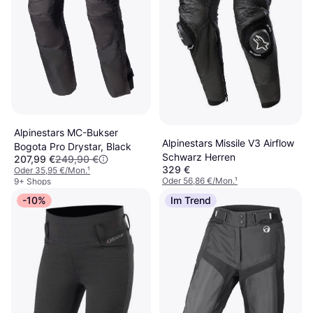
Alpinestars MC-Bukser
Alpinestars Missile V3 Airflow
Bogota Pro Drystar, Black
Schwarz Herren
207,99 €
249,90 €
329 €
Oder 35,95 €/Mon.
¹
Oder 56,86 €/Mon.
¹
9+ Shops
9+ Shops
-10%
Im Trend