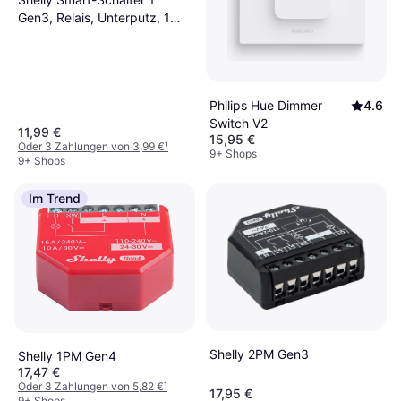
Gen3, Relais, Unterputz, 1
Kanal, max. 16 A, WLAN,
Bluetooth
Philips Hue Dimmer
4.6
Switch V2
11,99 €
15,95 €
Oder 3 Zahlungen von 3,99 €
¹
9+ Shops
9+ Shops
Im Trend
Shelly 2PM Gen3
Shelly 1PM Gen4
17,47 €
Oder 3 Zahlungen von 5,82 €
¹
17,95 €
9+ Shops