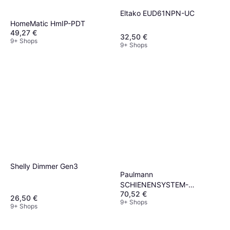
Eltako EUD61NPN-UC
HomeMatic HmIP-PDT
49,27 €
32,50 €
9+ Shops
9+ Shops
Shelly Dimmer Gen3
Paulmann
SCHIENENSYSTEM-
70,52 €
EINSPEISER Schwarz
26,50 €
9+ Shops
9+ Shops