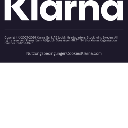
Copyright © 2005-2026 Klarna Bank AB (publ). Headquarters: Stockholm, Sweden. All
rights reserved. Klarna Bank AB (publ). Sveavägen 46, 111 34 Stockholm. Organization
number: 556737-0431
Nutzungsbedingungen
Cookies
Klarna.com