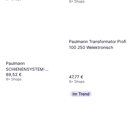
9+ Shops
Paulmann Transformator Profi
100 250 Welektronisch
Paulmann
SCHIENENSYSTEM-
69,52 €
EINSPEISER Weiß
47,77 €
9+ Shops
9+ Shops
Im Trend