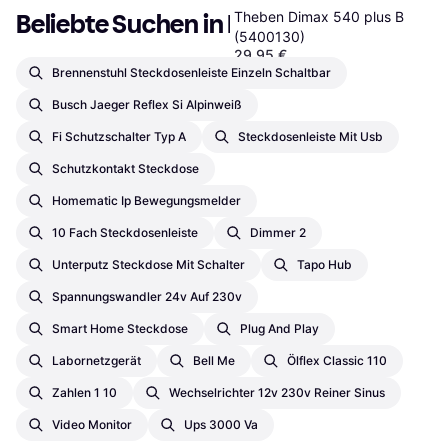
Theben Dimax 540 plus B
Beliebte Suchen in Dimmer
(5400130)
29,95 €
9+ Shops
Brennenstuhl Steckdosenleiste Einzeln Schaltbar
Busch Jaeger Reflex Si Alpinweiß
Fi Schutzschalter Typ A
Steckdosenleiste Mit Usb
Schutzkontakt Steckdose
Homematic Ip Bewegungsmelder
10 Fach Steckdosenleiste
Dimmer 2
Unterputz Steckdose Mit Schalter
Tapo Hub
Spannungswandler 24v Auf 230v
Smart Home Steckdose
Plug And Play
Labornetzgerät
Bell Me
Ölflex Classic 110
Zahlen 1 10
Wechselrichter 12v 230v Reiner Sinus
Video Monitor
Ups 3000 Va