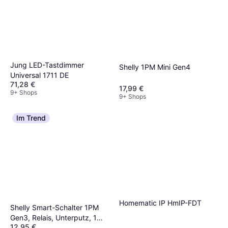
Jung LED-Tastdimmer
Shelly 1PM Mini Gen4
Universal 1711 DE
71,28 €
17,99 €
9+ Shops
9+ Shops
Im Trend
Homematic IP HmIP-FDT
Shelly Smart-Schalter 1PM
Gen3, Relais, Unterputz, 1
12,95 €
Kanal, max. 16 A, WLAN,