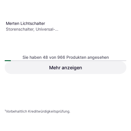
Merten Lichtschalter
Storenschalter, Universal-
Dimmer-Einsatz
Sie haben 48 von 966 Produkten angesehen
Mehr anzeigen
75,99 €
9+ Shops
1
2
3
...
12
...
21
¹
Vorbehaltlich Kreditwürdigkeitsprüfung.