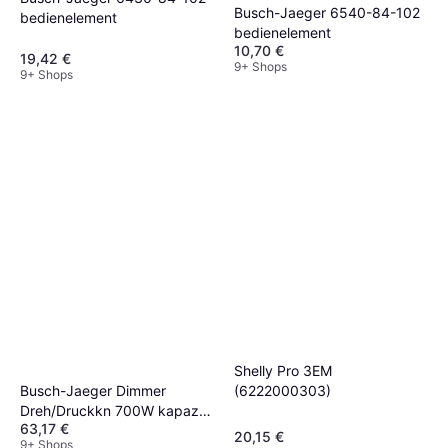
Busch-Jaeger 6540-84-102
bedienelement
bedienelement
10,70 €
19,42 €
9+ Shops
9+ Shops
Shelly Pro 3EM
Busch-Jaeger Dimmer
(6222000303)
Dreh/Druckkn 700W kapaz
63,17 €
reg 2112-101
20,15 €
9+ Shops