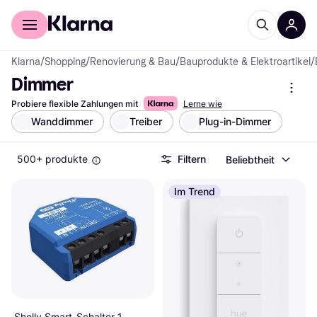
Für Shopper
Für Händler
Klarna
/
Shopping
/
Renovierung & Bau
/
Bauprodukte & Elektroartikel
/
Dimmer
Probiere flexible Zahlungen mit
Lerne wie
Wanddimmer
Treiber
Plug-in-Dimmer
500+ produkte
Filtern
Beliebtheit
Im Trend
Shelly Smart-Schalter 1