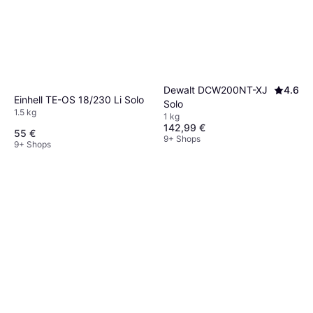
Dewalt DCW200NT-XJ
4.6
Einhell TE-OS 18/230 Li Solo
Solo
1.5 kg
1 kg
142,99 €
55 €
9+ Shops
9+ Shops