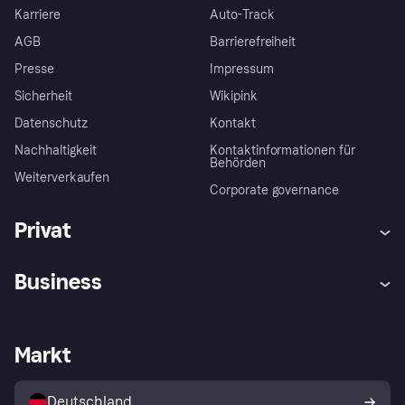
Karriere
Auto-Track
AGB
Barrierefreiheit
Presse
Impressum
Sicherheit
Wikipink
Datenschutz
Kontakt
Nachhaltigkeit
Kontaktinformationen für
Behörden
Weiterverkaufen
Corporate governance
Privat
Hilfe
Beschwerden
Business
Einloggen
Sicher shoppen mit Klarna
Händlersupport
Entwicklerseite
Mit Klarna einkaufen
Festgeld
Händlerportal
Betriebsstatus
Markt
Klarna App
Datenschutzeinstellungen
Mit Klarna verkaufen
Plattformen und Partner
Shops entdecken
Dein Widerrufsrecht
Deutschland
Käuferschutzrichtlinie