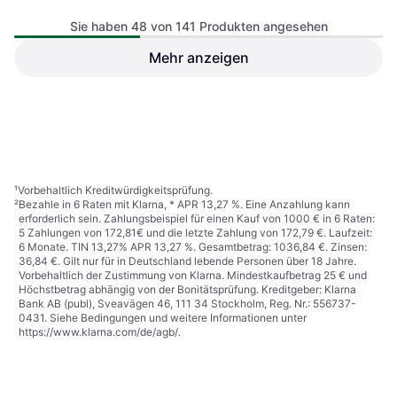
Sie haben 48 von 141 Produkten angesehen
Makita BO4565
200 W, 1.1 kg
Mehr anzeigen
S+R Wasserfestes
Schleifpapier Set 60 Stk
109 €
11 €
Oder 18,82 €/Mon.
²
3 Shops
3 Shops
1
2
3
¹
Vorbehaltlich Kreditwürdigkeitsprüfung.
²
Bezahle in 6 Raten mit Klarna, * APR 13,27 %. Eine Anzahlung kann
erforderlich sein. Zahlungsbeispiel für einen Kauf von 1000 € in 6 Raten:
5 Zahlungen von 172,81€ und die letzte Zahlung von 172,79 €. Laufzeit:
6 Monate. TIN 13,27% APR 13,27 %. Gesamtbetrag: 1036,84 €. Zinsen:
36,84 €. Gilt nur für in Deutschland lebende Personen über 18 Jahre.
Vorbehaltlich der Zustimmung von Klarna. Mindestkaufbetrag 25 € und
Höchstbetrag abhängig von der Bonitätsprüfung. Kreditgeber: Klarna
Bank AB (publ), Sveavägen 46, 111 34 Stockholm, Reg. Nr.: 556737-
0431. Siehe Bedingungen und weitere Informationen unter
https://www.klarna.com/de/agb/
.