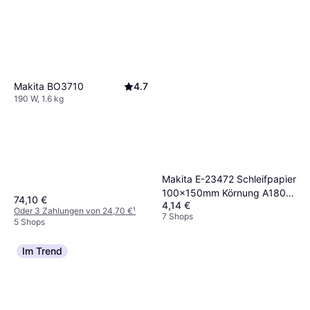
Makita BO3710
4.7
190 W, 1.6 kg
Makita E-23472 Schleifpapier
100x150mm Körnung A180
74,10 €
4,14 €
Klett 7 Loch 10 Stück
Oder 3 Zahlungen von 24,70 €
¹
7 Shops
5 Shops
Im Trend