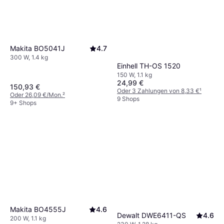
Makita BO5041J
4.7
300 W, 1.4 kg
Einhell TH-OS 1520
150 W, 1.1 kg
24,99 €
150,93 €
Oder 3 Zahlungen von 8,33 €
¹
Oder 26,09 €/Mon.
²
9 Shops
9+ Shops
Makita BO4555J
4.6
Dewalt DWE6411-QS
4.6
200 W, 1.1 kg