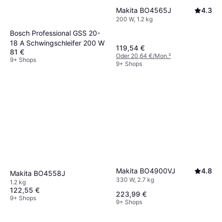
Makita BO4565J
4.3
200 W, 1.2 kg
Bosch Professional GSS 20-
18 A Schwingschleifer 200 W
119,54 €
81 €
Oder 20,64 €/Mon.
²
9+ Shops
9+ Shops
Makita BO4900VJ
4.8
Makita BO4558J
330 W, 2.7 kg
1.2 kg
122,55 €
223,99 €
9+ Shops
9+ Shops