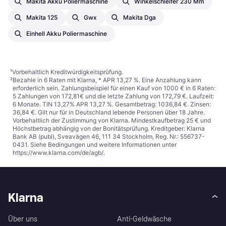
Makita Akku Poliermaschine
Winkelschleifer 230 Mm
Makita 125
Gwx
Makita Dga
Einhell Akku Poliermaschine
¹
Vorbehaltlich Kreditwürdigkeitsprüfung.
²
Bezahle in 6 Raten mit Klarna, * APR 13,27 %. Eine Anzahlung kann
erforderlich sein. Zahlungsbeispiel für einen Kauf von 1000 € in 6 Raten:
5 Zahlungen von 172,81€ und die letzte Zahlung von 172,79 €. Laufzeit:
6 Monate. TIN 13,27% APR 13,27 %. Gesamtbetrag: 1036,84 €. Zinsen:
36,84 €. Gilt nur für in Deutschland lebende Personen über 18 Jahre.
Vorbehaltlich der Zustimmung von Klarna. Mindestkaufbetrag 25 € und
Höchstbetrag abhängig von der Bonitätsprüfung. Kreditgeber: Klarna
Bank AB (publ), Sveavägen 46, 111 34 Stockholm, Reg. Nr.: 556737-
0431. Siehe Bedingungen und weitere Informationen unter
https://www.klarna.com/de/agb/
.
Klarna
Über uns
Anti-Geldwäsche