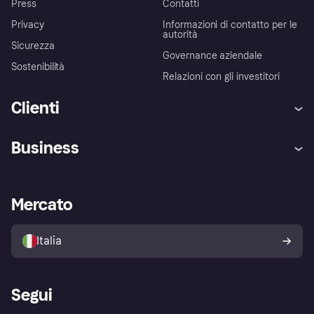
Press
Contatti
Privacy
Informazioni di contatto per le
autorità
Sicurezza
Governance aziendale
Sostenibilità
Relazioni con gli investitori
Clienti
Assistenza
Arbitro bancario
Business
Login
Promessa di protezione contro
le frodi
Supporto aziende
Portale per sviluppatori
La Klarna app
Impostazioni sulla privacy
Accesso aziende
Stato operativo
Mercato
Esplora i negozi
Il tuo diritto di recesso
Vendi con Klarna
Piattaforme e partner
Politica di protezione
dell'acquirente Klarna
Italia
Segui