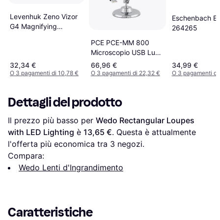
Levenhuk Zeno Vizor
Eschenbach E
G4 Magnifying
264265
Glasses
PCE PCE-MM 800
Microscopio USB Luce
Riflessa
32,34 €
66,96 €
34,99 €
O 3 pagamenti di 10,78 €
O 3 pagamenti di 22,32 €
O 3 pagamenti di 
Dettagli del prodotto
Il prezzo più basso per 
Wedo Rectangular Loupes 
with LED Lighting
 è 
13,65 €
. Questa è attualmente 
l'offerta più economica tra 
3
 negozi.
Compara:
Wedo Lenti d'Ingrandimento
Caratteristiche