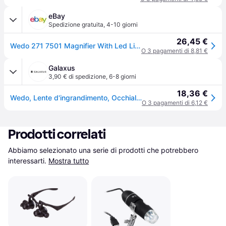
eBay
Spedizione gratuita
,
4-10 giorni
26,45 €
Wedo 271 7501 Magnifier With Led Light - Black
O 3 pagamenti di 8,81 €
Galaxus
3,90 € di spedizione
,
6-8 giorni
18,36 €
Wedo, Lente d'ingrandimento, Occhiali rettangolari con illuminazione a LED
O 3 pagamenti di 6,12 €
Prodotti correlati
Abbiamo selezionato una serie di prodotti che potrebbero 
interessarti.
Mostra tutto