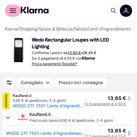
Per il tuo shopping
Per le aziende
Klarna
/
Shopping
/
Salute & Bellezza
/
Salute
/
Lenti d'Ingrandimento
Wedo Rectangular Loupes with LED 
Lighting
Confronta i prezzi da
13,65 €
a
26,45 €
Da 3 pagamenti di 4,55 € con
Prova pagamenti flessibili*
Consigliato
Prezzo incl. consegna
Kaufland.it
annuncio
13,65 €
6,90 € di spedizione
,
2-4 giorni
O 3 pagamenti di 4,55 €
WEDO 271 7501 Lente d'ingrandimento rettangolare con illuminazione a LED, nera
Kaufland.it
·
Prezzo più basso
6,90 € di spedizione
,
2-4 giorni
13,65 €
WEDO 271 7501 Lente d'ingrandimento rettangolare con illuminazione a LED, nera
O 3 pagamenti di 4,55 €