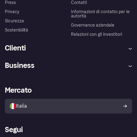
Press
Contatti
Privacy
Informazioni di contatto per le
autorità
Sicurezza
Governance aziendale
Sostenibilità
Relazioni con gli investitori
Clienti
Assistenza
Arbitro bancario
Business
Login
Promessa di protezione contro
le frodi
Supporto aziende
Portale per sviluppatori
La Klarna app
Impostazioni sulla privacy
Accesso aziende
Stato operativo
Mercato
Esplora i negozi
Il tuo diritto di recesso
Vendi con Klarna
Piattaforme e partner
Politica di protezione
dell'acquirente Klarna
Italia
Segui