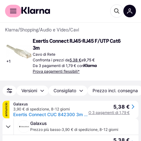
Per il tuo shopping
Per le aziende
Klarna
/
Shopping
/
Audio e Video
/
Cavi
Exertis Connect RJ45-RJ45 F/UTP Cat6 
3m
Cavo di Rete
Confronta i prezzi da
5,38 €
a
9,75 €
+
1
Da 3 pagamenti di 1,79 € con
Prova pagamenti flessibili*
Versioni
Consigliato
Prezzo incl. consegna
Galaxus
annuncio
5,38 €
3,90 € di spedizione
,
8-12 giorni
O 3 pagamenti di 1,79 €
Exertis Connect CUC 842300 3m Cat6 F/UTP (FTP) Cavo di rete grigio (F/UTP, CAT6, 3m), Cavo di rete
Galaxus
·
Prezzo più basso
3,90 € di spedizione
,
8-12 giorni
5,38 €