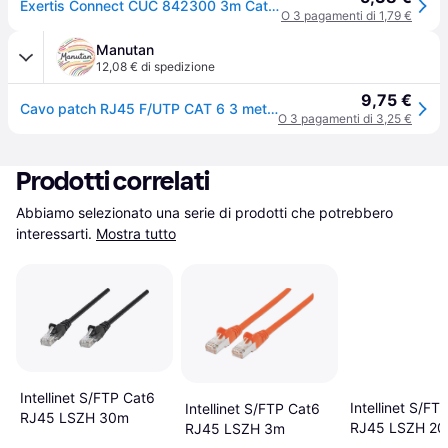
Exertis Connect CUC 842300 3m Cat6 F/UTP (FTP) Cavo di rete grigio (F/UTP, CAT6, 3m), Cavo di rete
O 3 pagamenti di 1,79 €
Manutan
12,08 € di spedizione
9,75 €
Cavo patch RJ45 F/UTP CAT 6 3 metri grigio, - Grey
O 3 pagamenti di 3,25 €
Prodotti correlati
Abbiamo selezionato una serie di prodotti che potrebbero 
interessarti.
Mostra tutto
Intellinet S/FTP Cat6
Intellinet S/FT
Intellinet S/FTP Cat6
RJ45 LSZH 30m
RJ45 LSZH 2
RJ45 LSZH 3m