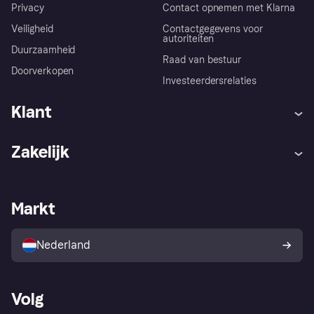
Privacy
Contact opnemen met Klarna
Veiligheid
Contactgegevens voor
autoriteiten
Duurzaamheid
Raad van bestuur
Doorverkopen
Investeerdersrelaties
Klant
Hulp
Klachten
Zakelijk
Login
Onze belofte
Webwinkelsupport
Developers
De Klarna app
Privacyinstellingen
Zakelijke login
Operationele status
Markt
Winkeloverzicht
Je herroepingsrecht
Verkoop met Klarna
Platformen en partners
Kopersbescherming voor
consumenten
Nederland
Volg