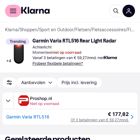
Voor shoppers
Voor bedrijven
Klarna
/
Shoppen
/
Sport en Outdoor
/
Fietsen
/
Fietsaccessoires
/
Fietsverlichting
Garmin Varia RTL516 Rear Light Radar
Trending
Achterlicht
Momenteel
niet op voorraad
Vanaf 3 betalingen van € 59,27/mnd. met
+
4
Probeer flexibele betalingen*
Aanbevolen
Prijs incl. levering
Proshop.nl
Niet op voorraad
€ 177,82
Garmin Varia RTL516
Of 3 betalingen van € 59,27/mnd.
Gerelateerde producten