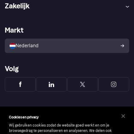
Hulp
Klachten
Zakelijk
Login
Onze belofte
Webwinkelsupport
Developers
De Klarna app
Privacyinstellingen
Zakelijke login
Operationele status
Markt
Winkeloverzicht
Je herroepingsrecht
Verkoop met Klarna
Platformen en partners
Kopersbescherming voor
consumenten
Nederland
Volg
Cookies en privacy
Wij gebruiken cookies zodat de website goed werkt en om je
browsegedrag te personaliseren en analyseren. We delen ook