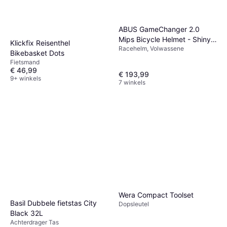
ABUS GameChanger 2.0
Mips Bicycle Helmet - Shiny
Klickfix Reisenthel
Racehelm, Volwassene
White
Bikebasket Dots
Fietsmand
€ 46,99
€ 193,99
9+ winkels
7 winkels
Wera Compact Toolset
Basil Dubbele fietstas City
Dopsleutel
Black 32L
Achterdrager Tas