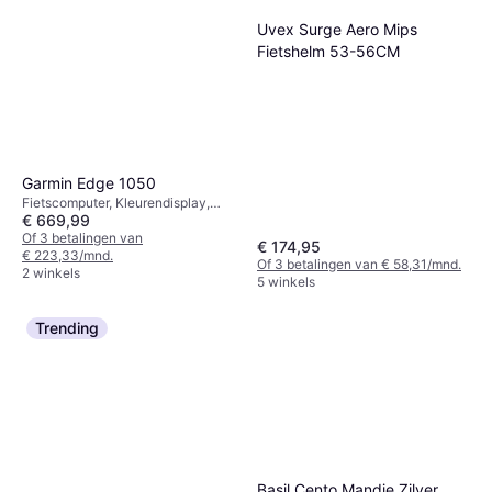
Uvex Surge Aero Mips
Fietshelm 53-56CM
Garmin Edge 1050
Fietscomputer, Kleurendisplay,
€ 669,99
Touchscreen
Of 3 betalingen van
€ 174,95
€ 223,33/mnd.
Of 3 betalingen van € 58,31/mnd.
2 winkels
5 winkels
Trending
Basil Cento Mandje Zilver