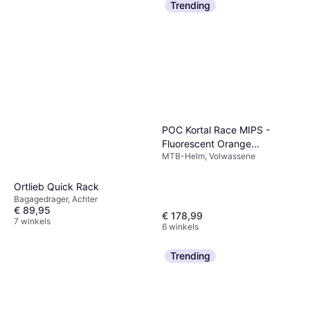
Trending
POC Kortal Race MIPS -
Fluorescent Orange
MTB-Helm, Volwassene
AVIP/Uranium Black Matt
Ortlieb Quick Rack
Bagagedrager, Achter
€ 89,95
€ 178,99
7 winkels
6 winkels
Trending