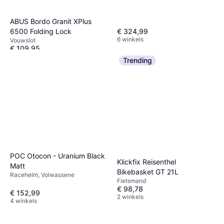
Touchscreen, ANT+
ABUS Bordo Granit XPlus
€ 324,99
6500 Folding Lock
6 winkels
Vouwslot
€ 109,95
9+ winkels
Trending
POC Otocon - Uranium Black
Klickfix Reisenthel
Matt
Bikebasket GT 21L
Racehelm, Volwassene
Fietsmand
€ 98,78
€ 152,99
2 winkels
4 winkels