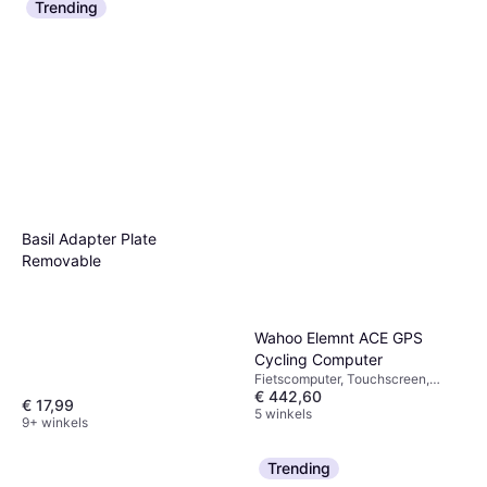
Trending
Basil Adapter Plate
Removable
Wahoo Elemnt ACE GPS
Cycling Computer
Fietscomputer, Touchscreen,
€ 442,60
Kleurendisplay, Draadloos, ANT+
€ 17,99
5 winkels
9+ winkels
Trending