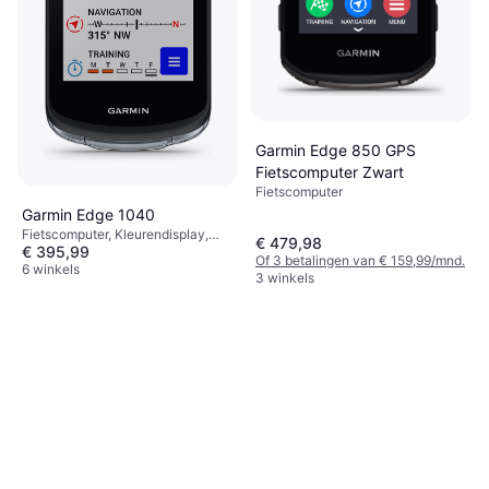
Garmin Edge 850 GPS
Fietscomputer Zwart
Fietscomputer
Garmin Edge 1040
Fietscomputer, Kleurendisplay,
€ 479,98
€ 395,99
Touchscreen, Draadloos, ANT+
Of 3 betalingen van € 159,99/mnd.
6 winkels
3 winkels