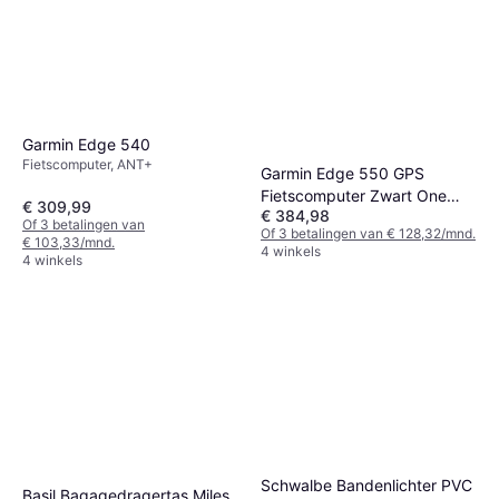
Garmin Edge 540
Fietscomputer, ANT+
Garmin Edge 550 GPS
Fietscomputer Zwart One
€ 309,99
€ 384,98
Size
Of 3 betalingen van
Of 3 betalingen van € 128,32/mnd.
€ 103,33/mnd.
4 winkels
4 winkels
Schwalbe Bandenlichter PVC
Basil Bagagedragertas Miles