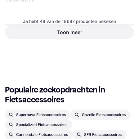
Stuurtas
Je hebt 48 van de 18687 producten bekeken
Toon meer
Hammerhead Karoo GPS Bike
Computer
Fietscomputer, Kleurendisplay,
€ 340
Draadloos, ANT+
€ 22,95
6 winkels
4 winkels
1
2
3
...
197
...
390
Populaire zoekopdrachten in 
Fietsaccessoires
Supernova Fietsaccessoires
Gazelle Fietsaccessoires
Specialized Fietsaccessoires
Cannondale Fietsaccessoires
SFR Fietsaccessoires