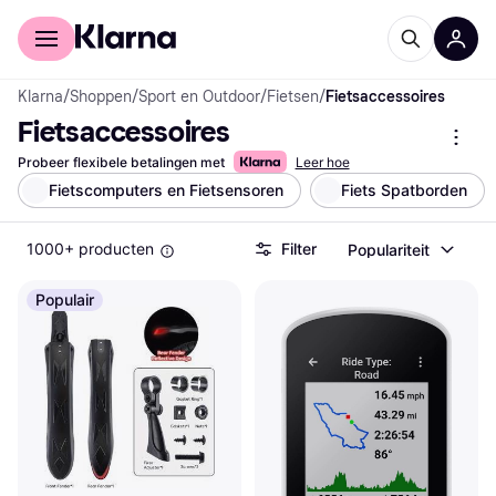
Voor shoppers
Voor bedrijven
Klarna
/
Shoppen
/
Sport en Outdoor
/
Fietsen
/
Fietsaccessoires
Fietsaccessoires
Probeer flexibele betalingen met
Leer hoe
Fietscomputers en Fietsensoren
Fiets Spatborden
1000+ producten
Filter
Populariteit
Populair