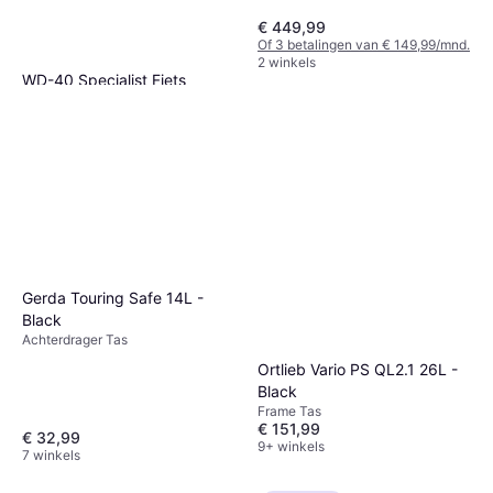
€ 449,99
Of 3 betalingen van € 149,99/mnd.
2 winkels
WD-40 Specialist Fiets
Ontvetter 500ml
Fietsverzorging
€ 8,49
8 winkels
Gerda Touring Safe 14L -
Black
Achterdrager Tas
Ortlieb Vario PS QL2.1 26L -
Black
Frame Tas
€ 151,99
€ 32,99
9+ winkels
7 winkels