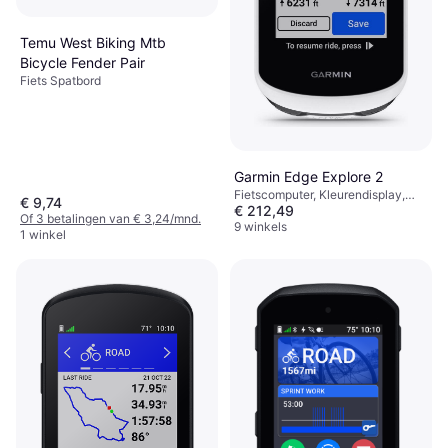
Temu West Biking Mtb
Bicycle Fender Pair
Fiets Spatbord
Garmin Edge Explore 2
Fietscomputer, Kleurendisplay,
€ 9,74
€ 212,49
Touchscreen, ANT+
Of 3 betalingen van € 3,24/mnd.
9 winkels
1 winkel