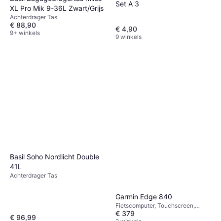
Set A 3
XL Pro Mik 9-36L Zwart/Grijs
Achterdrager Tas
€ 88,90
€ 4,90
9+ winkels
9 winkels
Basil Soho Nordlicht Double
41L
Achterdrager Tas
Garmin Edge 840
Fietscomputer, Touchscreen,
€ 379
Kleurendisplay, ANT+
€ 96,99