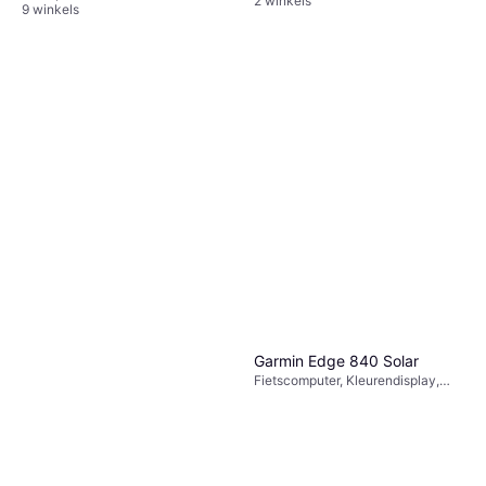
2 winkels
9 winkels
Garmin Edge 840 Solar
Fietscomputer, Kleurendisplay,
Touchscreen, Draadloos, ANT+