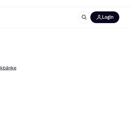
Login
Weitere Informationen
sstattung
M
Was ist Klarna?
kbänke
tegorien