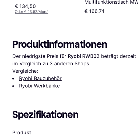
Multifunktionstisch M
€ 134,50
100 626991000
€ 166,74
Oder € 23,52/Mon.
¹
Produktinformationen
Der niedrigste Preis für 
Ryobi RWB02
 beträgt derzeit 
im Vergleich zu 
3
 anderen Shops.
Vergleiche:
Ryobi Bauzubehör
Ryobi Werkbänke
Spezifikationen
Produkt