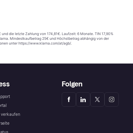
€ und die letzte Zahlung von 174,81€. Laufzeit: 6 Monate. TIN 17,90%
 Klarna. Mindestkaufbetrag 25€ und Höchstbetrag abhängig von der
ionen unter
https://www.klarna.com/at/agb/
.
ess
Folgen
pport
rtal
a verkaufen
rseite
tatus