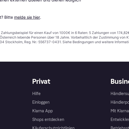
? Bitte 
melde sie hier
.
n. Zahlungsbeispiel für einen Kauf von 1000€ in 6 Raten: 5 Zahlungen von 174,82
in Österreich lebende Personen über 18 Jahre. Vorbehaltlich der Zustimmung von
1 34 Stockholm, Reg. Nr.: 556737-0431. Siehe Bedingungen und weitere Informat
Privat
Busin
Hilfe
Händlersu
Einloggen
Händlerpo
Klarna App
Mit Klarn
Shops entdecken
Entwickle
Käuferschutzrichtlinien
Betriebss