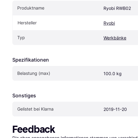
Produktname
Ryobi RWB02
Hersteller
Ryobi
Typ
Werkbänke
Spezifikationen
Belastung (max)
100.0 kg
Sonstiges
Gelistet bei Klarna
2019-11-20
Feedback
Die oben angegebenen Informationen stammen von verschieden