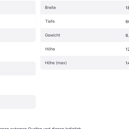
Breite
1
Tiefe
6
Gewicht
6
Höhe
1
Höhe (max)
1
en externen Quellen und dienen lediglich 