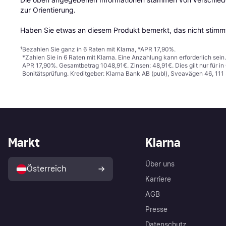
zur Orientierung.

Haben Sie etwas an diesem Produkt bemerkt, das nicht stimmt
¹
Bezahlen Sie ganz in 6 Raten mit Klarna, *APR 17,90%.
*Zahlen Sie in 6 Raten mit Klarna. Eine Anzahlung kann erforderlich sei
APR 17,90%. Gesamtbetrag 1048,91€. Zinsen: 48,91€. Dies gilt nur für 
Bonitätsprüfung. Kreditgeber: Klarna Bank AB (publ), Sveavägen 46, 11
Markt
Klarna
Über uns
Österreich
Karriere
AGB
Presse
Datenschutz