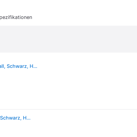
pezifikationen
Ryobi RWB02, Tragbare Werkbank, Bambus, Metall, Schwarz, Holz, 100 kg, 60,5 cm, 18 cm
Ryobi RWB02, Tragbare Werkbank, Bambus, Metall, Schwarz, Holz, 100 kg, 60,5 cm, 18 cm