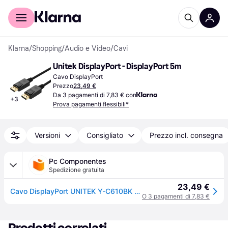
Per il tuo shopping
Per le aziende
Klarna
/
Shopping
/
Audio e Video
/
Cavi
Unitek DisplayPort - DisplayPort 5m
Cavo DisplayPort
Prezzo
23,49 €
Da 3 pagamenti di 7,83 € con
+
3
Prova pagamenti flessibili*
Versioni
Consigliato
Prezzo incl. consegna
Pc Componentes
Spedizione gratuita
23,49 €
Cavo DisplayPort UNITEK Y-C610BK 5m Connettori Maschio Placcati Oro
O 3 pagamenti di 7,83 €