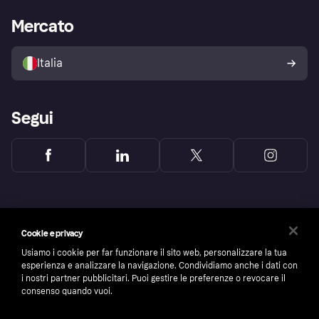
La Klarna app
Impostazioni sulla privacy
Accesso aziende
Stato operativo
Mercato
Esplora i negozi
Il tuo diritto di recesso
Vendi con Klarna
Piattaforme e partner
Politica di protezione
dell'acquirente Klarna
Italia
Segui
Cookie e privacy
Usiamo i cookie per far funzionare il sito web, personalizzare la tua
esperienza e analizzare la navigazione. Condividiamo anche i dati con
i nostri partner pubblicitari. Puoi gestire le preferenze o revocare il
consenso quando vuoi.