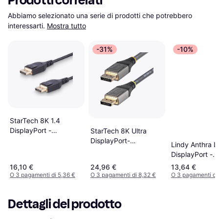
Prodotti correlati
Abbiamo selezionato una serie di prodotti che potrebbero 
interessarti.
Mostra tutto
-31%
-10%
StarTech 8K 1.4
DisplayPort -
StarTech 8K Ultra
DisplayPort M-M 2m
DisplayPort-
Lindy Anthra L
DisplayPort 1.4 4m
DisplayPort -
DisplayPort 3
16,10 €
24,96 €
13,64 €
O 3 pagamenti di 5,36 €
O 3 pagamenti di 8,32 €
O 3 pagamenti di
Dettagli del prodotto