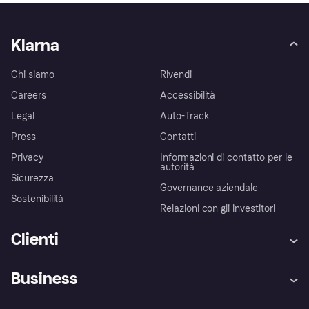
Klarna
Chi siamo
Rivendi
Careers
Accessibilità
Legal
Auto-Track
Press
Contatti
Privacy
Informazioni di contatto per le
autorità
Sicurezza
Governance aziendale
Sostenibilità
Relazioni con gli investitori
Clienti
Assistenza
Arbitro bancario
Business
Login
Promessa di protezione contro
le frodi
Supporto aziende
Portale per sviluppatori