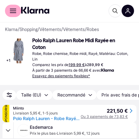
Acheter avec Klarna
Espace entreprises
Klarna
/
Shopping
/
Vêtements
/
Vêtements
/
Robes
Polo Ralph Lauren Robe Midi Rayée en 
Coton
Robe, Robe chemise, Robe midi, Rayé, Matériau: Coton, 
Lin
+
1
Comparez les prix de
199,99 €
à
289,99 €
À partir de 3 paiements de 66,66 € avec
Essayez des paiements flexibles*
Taille (EU)
Recommandé
Prix avec frais de 
SPONSORISÉ
Miinto
221,50 €
Livraison 5,95 €
,
1-5 jours
Ou 3 paiements de 73,83 €
Polo Ralph Lauren - Robe Rayée Bleue avec Ceinture à la Taille - Femme - Robes - Bleu - Taille: 42 FR
Esdemarca
·
Prix le plus bas
Livraison 5,99 €
,
12 jours