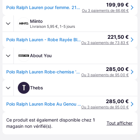
199,99 €
Polo Ralph Lauren pour femme. 211891428001 Robe chemise marine (42), Casuel, Coton, Manche longue - Marine
Ou 3 paiements de 66,66 €
Miinto
Livraison 5,95 €
,
1-5 jours
221,50 €
Polo Ralph Lauren - Robe Rayée Bleue avec Ceinture à la Taille - Femme - Robes - Bleu - Taille: 42 FR
Ou 3 paiements de 73,83 €
About You
285,00 €
Polo Ralph Lauren Robe-chemise 'ELA' bleu marine / blanc
Ou 3 paiements de 95,00 €
T
Thebs
285,00 €
Polo Ralph Lauren Robe Au Genou - Bleu
Ou 3 paiements de 95,00 €
Ce produit est également disponible chez 
1
Tout afficher
magasin
 non vérifié(s).