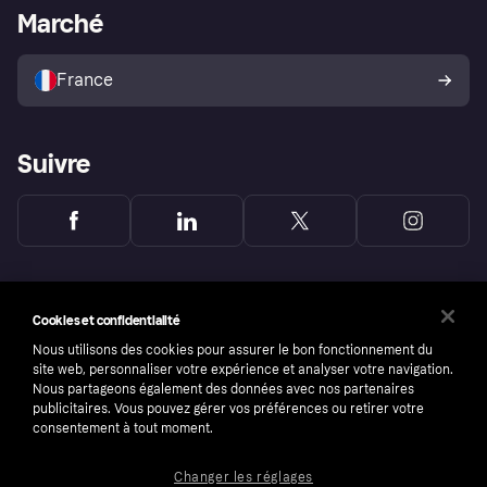
Portail Marchand
Statut opérationnel
Marché
Explorez les magasins
Votre droit de rétractation
Vendre avec Klarna
Plateformes et partenaires
Politique de protection de
l’acheteur Klarna
France
Suivre
Cookies et confidentialité
Nous utilisons des cookies pour assurer le bon fonctionnement du
site web, personnaliser votre expérience et analyser votre navigation.
Nous partageons également des données avec nos partenaires
publicitaires. Vous pouvez gérer vos préférences ou retirer votre
consentement à tout moment.
Changer les réglages