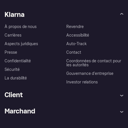
Klarna
À propos de nous
Revendre
Carrières
Accessibilité
Aspects juridiques
Auto-Track
Presse
Contact
Confidentialité
Coordonnées de contact pour
les autorités
Sécurité
Gouvernance d’entreprise
La durabilité
Investor relations
Client
Aide
Réclamations
Marchand
Login
Protection contre la fraude
Support Marchand
Portail développeurs
L'appli shopping de Klarna
Paramètres de confidentialité