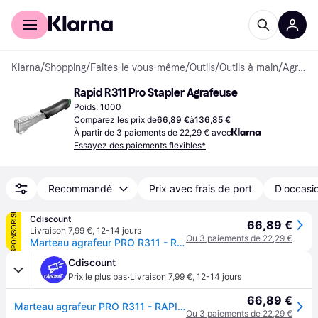
Acheter avec Klarna
Espace entreprises
Klarna
/
Shopping
/
Faites-le vous-même
/
Outils
/
Outils à main
/
Agrafeuses
Rapid R311 Pro Stapler Agrafeuse
Poids: 1000
Comparez les prix de
66,89 €
à
136,85 €
À partir de 3 paiements de 22,29 € avec
Essayez des paiements flexibles*
Recommandé
Prix avec frais de port
D'occasio
SPONSORISÉ
Cdiscount
66,89 €
Livraison 7,99 €
,
12-14 jours
Ou 3 paiements de 22,29 €
Marteau agrafeur PRO R311 - RAPID - pour agrafes N°140 (6-12 mm) - Gris
Cdiscount
·
Prix le plus bas
Livraison 7,99 €
,
12-14 jours
66,89 €
Marteau agrafeur PRO R311 - RAPID - pour agrafes N°140 (6-12 mm) - Gris
Ou 3 paiements de 22,29 €