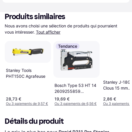
Produits similaires
Nous avons choisi une sélection de produits qui pourraient 
vous intéresser.
Tout afficher
Tendance
Stanley Tools
PHT150C Agrafeuse
Stanley J-18G
Bosch Type 53 HT 14
Clous 15 mm
2609255859
Agrafeuse
Agrafeuse
28,73 €
19,69 €
2,86 €
Ou 3 paiements de 9,57 €
Ou 3 paiements de 6,56 €
Ou 3 paiements d
Détails du produit