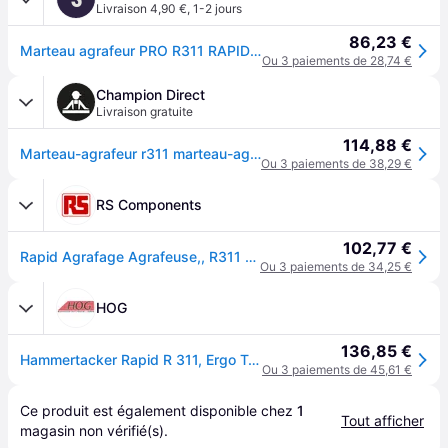
Livraison 4,90 €
,
1-2 jours
86,23 €
Marteau agrafeur PRO R311 RAPID 5000004
Ou 3 paiements de 28,74 €
Champion Direct
Livraison gratuite
114,88 €
Marteau-agrafeur r311 marteau-agrafeur r311 1 pièce(s) - rapid
Ou 3 paiements de 38,29 €
RS Components
102,77 €
Rapid Agrafage Agrafeuse,, R311 R311 pour agrafes 140/6-12 mm
Ou 3 paiements de 34,25 €
HOG
136,85 €
Hammertacker Rapid R 311, Ergo Typ 11/140 (G)/6-12
Ou 3 paiements de 45,61 €
Ce produit est également disponible chez 
1
Tout afficher
magasin
 non vérifié(s).