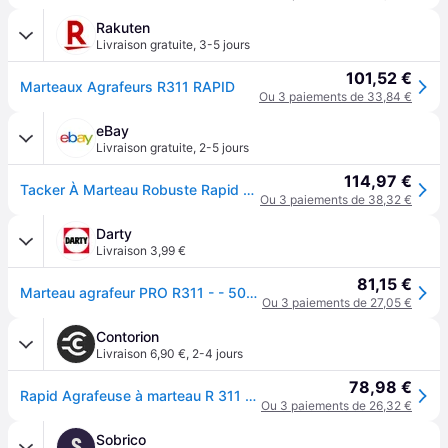
Rakuten
Livraison gratuite
,
3-5 jours
101,52 €
Marteaux Agrafeurs R311 RAPID
Ou 3 paiements de 33,84 €
eBay
Livraison gratuite
,
2-5 jours
114,97 €
Tacker À Marteau Robuste Rapid R311 Rpdr311
Ou 3 paiements de 38,32 €
Darty
Livraison 3,99 €
81,15 €
Marteau agrafeur PRO R311 - - 5000004
Ou 3 paiements de 27,05 €
Contorion
Livraison 6,90 €
,
2-4 jours
78,98 €
Rapid Agrafeuse à marteau R 311 ergo Box R 311 ergonomique
Ou 3 paiements de 26,32 €
Sobrico
S