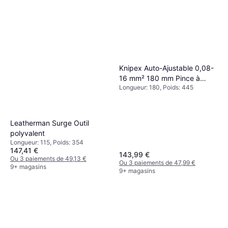
Knipex Auto-Ajustable 0,08-
16 mm² 180 mm Pince à
Longueur: 180, Poids: 445
sertir
Leatherman Surge Outil
polyvalent
Longueur: 115, Poids: 354
147,41 €
143,99 €
Ou 3 paiements de 49,13 €
Ou 3 paiements de 47,99 €
9+ magasins
9+ magasins