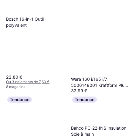
Bosch 16-in-1 Outil
polyvalent
22,80 €
Wera 160 i/165 i/7
Ou 3 paiements de 7,60 €
5006148001 Kraftform Plus
8 magasins
32,99 €
Series Tournevis
Ou 3 paiements de 10,99 €
Tendance
Tendance
9+ magasins
Bahco PC-22-INS Insulation
Scie à main