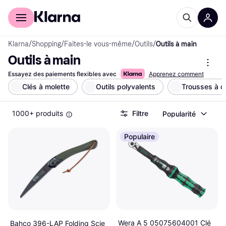
Acheter avec Klarna
Espace entreprises
Klarna
/
Shopping
/
Faites-le vous-même
/
Outils
/
Outils à main
Outils à main
Essayez des paiements flexibles avec
Apprenez comment
Clés à molette
Outils polyvalents
Trousses à ou
1000+ produits
Filtre
Popularité
Populaire
Wera A 5 05075604001 Clé
Bahco 396-LAP Folding Scie