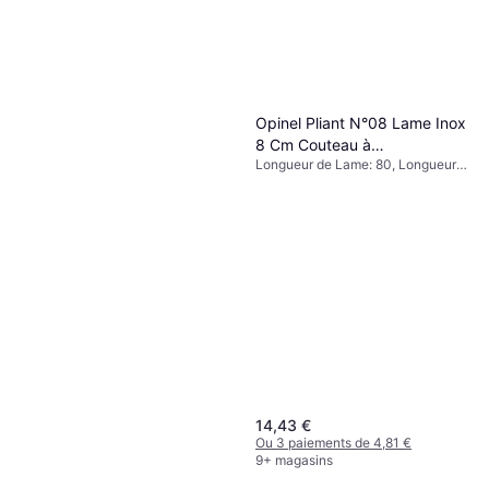
Opinel Pliant N°08 Lame Inox
8 Cm Couteau à
Longueur de Lame: 80, Longueur:
champignons
184, Poids: 48
14,43 €
Ou 3 paiements de 4,81 €
9+ magasins