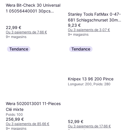
dynamométrique
Wera Bit-Check 30 Universal
Longueur: 289, Poids: 460
79,90 €
1 05056440001 30pcs
Stanley Tools FatMax 0-47-
Ou 3 paiements de 26,63 €
Tournevis embout
681 Schlagschnurset 30m
9+ magasins
9,23 €
Outil de mesure
22,99 €
Ou 3 paiements de 3,07 €
Ou 3 paiements de 7,66 €
9+ magasins
9+ magasins
Tendance
Tendance
Knipex 13 96 200 Pince
Longueur: 200, Poids: 280
Wera 5020013001 11-Pieces
Clé mixte
Poids: 100
256,99 €
52,99 €
Ou 3 paiements de 85,66 €
Ou 3 paiements de 17,66 €
9+ magasins