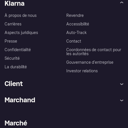
Klarna
À propos de nous
Revendre
Carrières
Accessibilité
Aspects juridiques
Auto-Track
Presse
Contact
Confidentialité
Coordonnées de contact pour
les autorités
Sécurité
Gouvernance d’entreprise
La durabilité
Investor relations
Client
Aide
Réclamations
Marchand
Login
Protection contre la fraude
Support Marchand
Portail développeurs
L'appli shopping de Klarna
Paramètres de confidentialité
Portail Marchand
Statut opérationnel
Marché
Explorez les magasins
Votre droit de rétractation