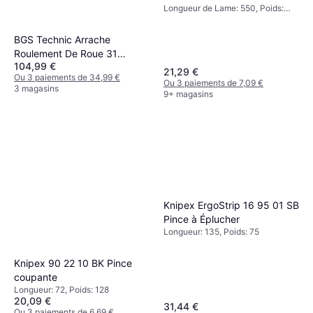
Longueur de Lame: 550, Poids:
420
BGS Technic Arrache
Roulement De Roue 31
104,99 €
Pièces BGS67301 Trousse à
21,29 €
Ou 3 paiements de 34,99 €
outils
Ou 3 paiements de 7,09 €
3 magasins
9+ magasins
Knipex ErgoStrip 16 95 01 SB
Pince à Éplucher
Longueur: 135, Poids: 75
Knipex 90 22 10 BK Pince
coupante
Longueur: 72, Poids: 128
20,09 €
31,44 €
Ou 3 paiements de 6,69 €