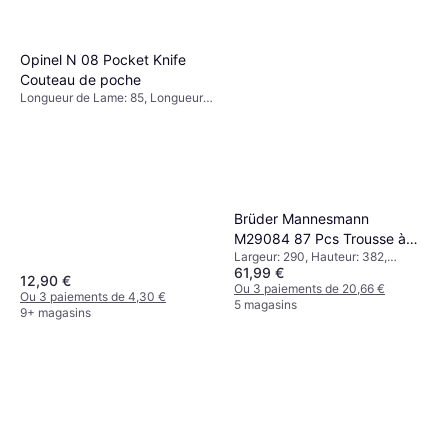
Opinel N 08 Pocket Knife
Couteau de poche
Longueur de Lame: 85, Longueur:
193, Poids: 46
Brüder Mannesmann
M29084 87 Pcs Trousse à
Largeur: 290, Hauteur: 382,
outils
61,99 €
Longueur: 90, Poids: 3800
12,90 €
Ou 3 paiements de 20,66 €
Ou 3 paiements de 4,30 €
5 magasins
9+ magasins