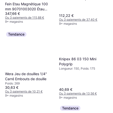
Fein Etau Magnétique 100
mm 90701003020 Étau
347,66 €
d'établi
112,22 €
Ou 3 paiements de 115,88 €
Ou 3 paiements de 37,40 €
9+ magasins
9+ magasins
Tendance
Knipex 86 03 150 Mini
Polygrip
Longueur: 150, Poids: 175
Wera Jeu de douilles 1/4''
Carré Embouts de douille
Poids: 269
30,63 €
40,69 €
Ou 3 paiements de 10,21 €
Ou 3 paiements de 13,56 €
9+ magasins
9+ magasins
Tendance