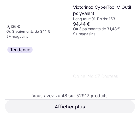
Victorinox CyberTool M Outil
polyvalent
Longueur: 91, Poids: 153
94,44 €
9,35 €
Ou 3 paiements de 31,48 €
Ou 3 paiements de 3,11 €
9+ magasins
9+ magasins
Tendance
Opinel No 07 Couteau
d'extérieur
Longueur de Lame: 77, Poids: 200
Vous avez vu 48 sur 52917 produits
Afficher plus
Bosch 2 607 019 504 46
Pieces Tournevis embout
Poids: 910
20,89 €
9,99 €
Ou 3 paiements de 6,96 €
Ou 3 paiements de 3,33 €
9 magasins
9+ magasins