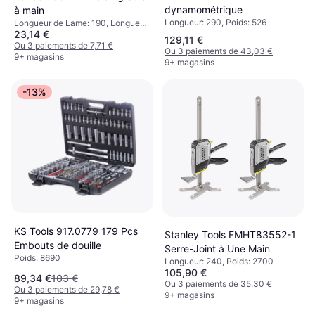
dynamométrique
à main
Longueur: 290, Poids: 526
Longueur de Lame: 190, Longueur:
23,14 €
405, Poids: 200
129,11 €
Ou 3 paiements de 7,71 €
Ou 3 paiements de 43,03 €
9+ magasins
9+ magasins
-13%
KS Tools 917.0779 179 Pcs
Stanley Tools FMHT83552-1
Embouts de douille
Serre-Joint à Une Main
Poids: 8690
Longueur: 240, Poids: 2700
105,90 €
89,34 €
103 €
Ou 3 paiements de 35,30 €
Ou 3 paiements de 29,78 €
9+ magasins
9+ magasins