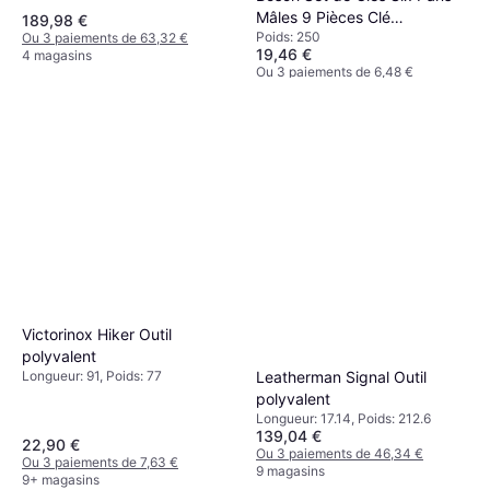
Mâles 9 Pièces Clé
189,98 €
Poids: 250
Ou 3 paiements de 63,32 €
hexagonale
19,46 €
4 magasins
Ou 3 paiements de 6,48 €
8 magasins
Victorinox Hiker Outil
polyvalent
Leatherman Signal Outil
Longueur: 91, Poids: 77
polyvalent
Longueur: 17.14, Poids: 212.6
139,04 €
22,90 €
Ou 3 paiements de 46,34 €
Ou 3 paiements de 7,63 €
9 magasins
9+ magasins