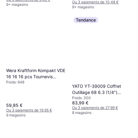
Ou 3 paiements de 10,48 €
9+ magasins
9+ magasins
Tendance
Wera Kraftform Kompakt VDE
16 16 16 pcs Tournevis
Poids: 648
Tournevis
YATO YT-39009 Coffret
Outillage 68 6.3 (1/4")
Poids: 300
Trousse à outils
83,99 €
59,85 €
Ou 3 paiements de 27,99 €
Ou 3 paiements de 19,95 €
8 magasins
9 magasins