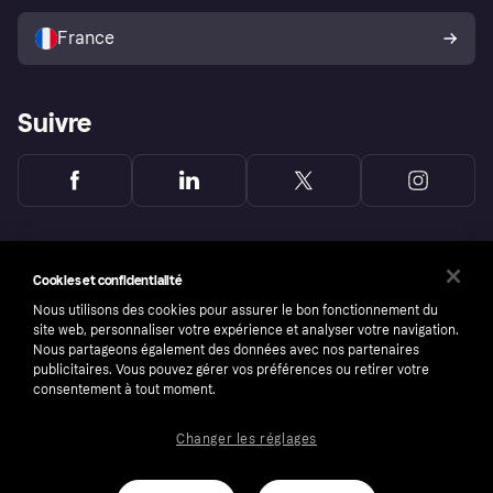
Vendre avec Klarna
Plateformes et partenaires
Politique de protection de
l’acheteur Klarna
France
Suivre
Cookies et confidentialité
Nous utilisons des cookies pour assurer le bon fonctionnement du
site web, personnaliser votre expérience et analyser votre navigation.
Nous partageons également des données avec nos partenaires
publicitaires. Vous pouvez gérer vos préférences ou retirer votre
consentement à tout moment.
Changer les réglages
Copyright © 2005-2026 Klarna Bank AB (publ). Headquarters: Stockholm, Sweden. All
rights reserved. Klarna Bank AB (publ). Sveavägen 46, 111 34 Stockholm. Organization
number: 556737-0431