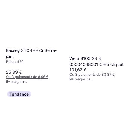
Bessey STC-IHH25 Serre-
joint
Wera 8100 SB 8
Poids: 450
05004048001 Clé à cliquet
101,62 €
25,99 €
Ou 3 paiements de 33,87 €
Ou 3 paiements de 8,66 €
9+ magasins
9+ magasins
Tendance