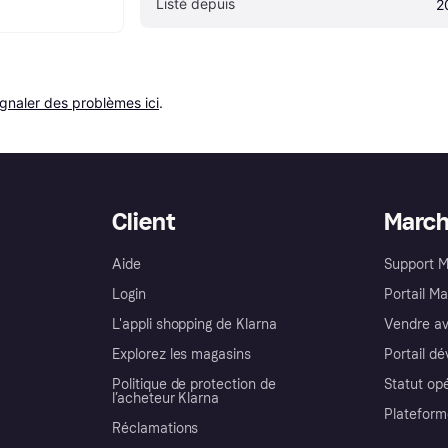
Listé depuis
2
ignaler des problèmes ici
.
Client
Marc
Aide
Support 
Login
Portail M
L'appli shopping de Klarna
Vendre av
Explorez les magasins
Portail d
Politique de protection de
Statut op
l’acheteur Klarna
Plateform
Réclamations