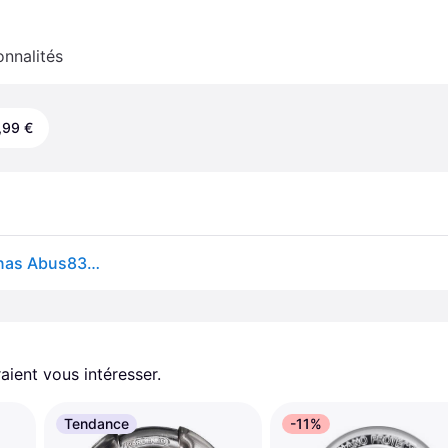
onnalités
,99 €
Abus Mécanique 83/50mm En Laiton Chromé Cadenas Abus8350
aient vous intéresser.
Tendance
-11%