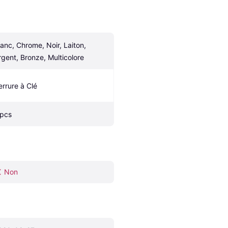
lanc, Chrome, Noir, Laiton, 
rgent, Bronze, Multicolore
errure à Clé
 pcs
Non