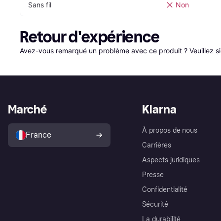
Sans fil
Non
Retour d'expérience
Avez-vous remarqué un problème avec ce produit ? Veuillez 
s
Marché
Klarna
À propos de nous
France
Carrières
Aspects juridiques
Presse
Confidentialité
Sécurité
La durabilité