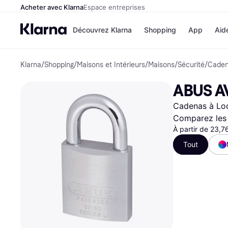
Acheter avec Klarna
Espace entreprises
Découvrez Klarna
Shopping
App
Aid
Klarna
/
Shopping
/
Maisons et Intérieurs
/
Maisons
/
Sécurité
/
Cade
Options de paiem
Magasins
Toutes les options d
Cdiscoun
ABUS A
paiement
Airbnb
Payer maintenant
Booking.
Cadenas à Lo
Paiement en 3 fois
Temu
Paiement à 30 jours
JD Sport
Comparez les 
Klarna sur Apple Pa
À partir de 23,7
Tout
Voir tous les