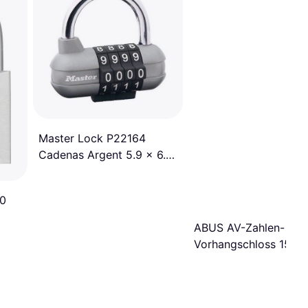
Master Lock P22164
Cadenas Argent 5.9 x 6.4
x 2.6 cm
50
ABUS AV-Zahlen-
Vorhangschloss 155/
B/DFNLI Zinkdruckgu