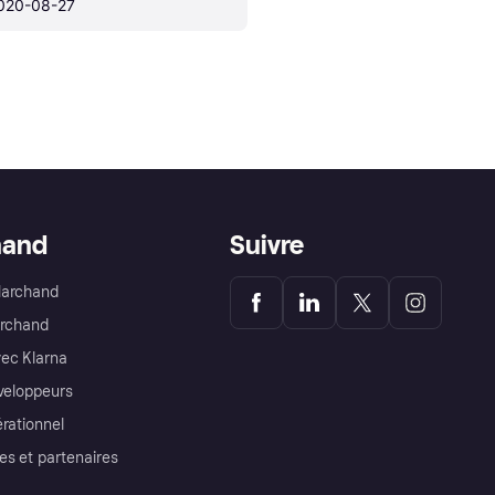
020-08-27
hand
Suivre
Marchand
archand
ec Klarna
éveloppeurs
érationnel
es et partenaires