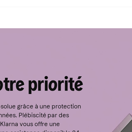
Options de paiement
Parcourir par marque
Shopping
Acheter par catégorie
Plus d'informations
Options de paiement
ABOUT YOU
Voir tous les magasins
Voyage
Qu'est-ce que Klarna?
Payer maintenant
Etsy
Maison
Paiement en 3 fois
H&M
Mode
Paiement à 30 jours
Notino
Sport
Adidas
Santé et beauté
Marketplace
otre priorité
Électronique
Luxe
Eco-responsable
Voir tous les magasins
Toutes les catégories
absolue grâce à une protection
nnées. Plébiscité par des
 Klarna vous offre une