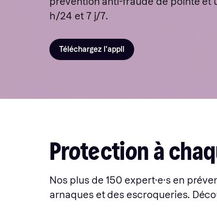
prévention anti-fraude de pointe et
h/24 et 7 j/7.
Téléchargez l'appli
Protection à cha
Nos plus de 150 expert·e·s en préven
arnaques et des escroqueries. Déco