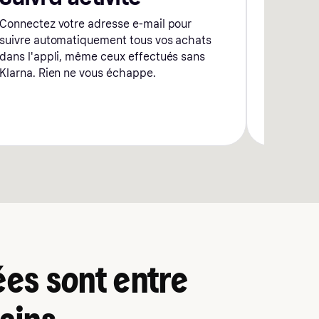
Connectez votre adresse e-mail pour
Connectez
suivre automatiquement tous vos achats
Face ID o
dans l'appli, même ceux effectués sans
clés d'ac
Klarna. Rien ne vous échappe.
lors du p
es sont entre