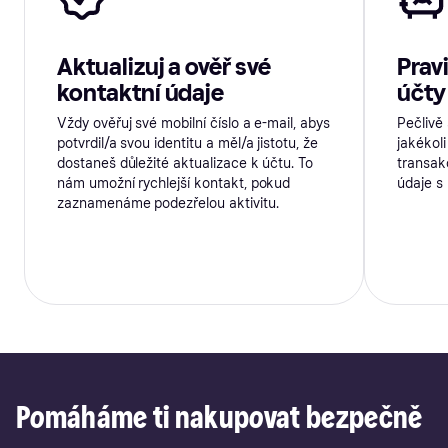
Aktualizuj a ověř své
Prav
kontaktní údaje
účty
Vždy ověřuj své mobilní číslo a e-mail, abys
Pečlivě
potvrdil/a svou identitu a měl/a jistotu, že
jakékol
dostaneš důležité aktualizace k účtu. To
transakc
nám umožní rychlejší kontakt, pokud
údaje s
zaznamenáme podezřelou aktivitu.
Pomáháme ti nakupovat bezpečně