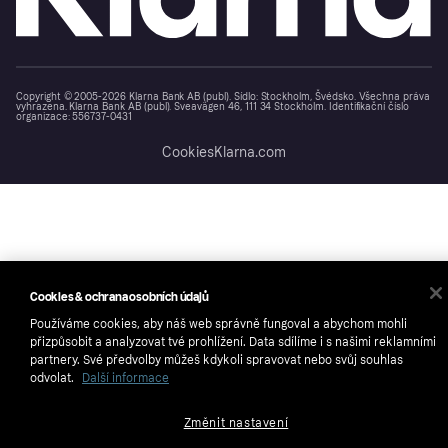
Copyright © 2005-2026 Klarna Bank AB (publ). Sídlo: Stockholm, Švédsko. Všechna práva
vyhrazena. Klarna Bank AB (publ). Sveavägen 46, 111 34 Stockholm. Identifikační číslo
organizace: 556737-0431
Cookies
Klarna.com
Cookies & ochrana osobních údajů
Používáme cookies, aby náš web správně fungoval a abychom mohli
přizpůsobit a analyzovat tvé prohlížení. Data sdílíme i s našimi reklamními
partnery. Své předvolby můžeš kdykoli spravovat nebo svůj souhlas
odvolat.
Další informace
Změnit nastavení