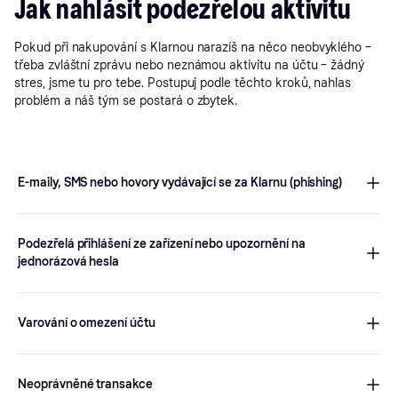
Jak nahlásit podezřelou aktivitu
Pokud při nakupování s Klarnou narazíš na něco neobvyklého –
třeba zvláštní zprávu nebo neznámou aktivitu na účtu – žádný
stres, jsme tu pro tebe. Postupuj podle těchto kroků, nahlas
problém a náš tým se postará o zbytek.
E-maily, SMS nebo hovory vydávající se za Klarnu (phishing)
Vyplň formulář
zde
, abychom mohli vše prošetřit. Pokud jsi sdělil
jakékoli informace, kontaktuj zákaznickou podporu přímo v
Podezřelá přihlášení ze zařízení nebo upozornění na
apce Klarna, aby nedošlo k neoprávněné aktivitě na tvém účtu.
jednorázová hesla
Pamatuj, Klarna ti nikdy nebude volat a žádat o tvůj jednorázový
kód.
Přihlas se ke svému účtu ze zabezpečeného zařízení, změň si
heslo a v případě potřeby kontaktuj zákaznickou podporu v
Varování o omezení účtu
apce Klarna.
Řiď se pouze pokyny uvedenými v apce Klarna. Pokud je tvůj
účet omezený, použij apku k ověření svých údajů a vyřešení
Neoprávněné transakce
problému.