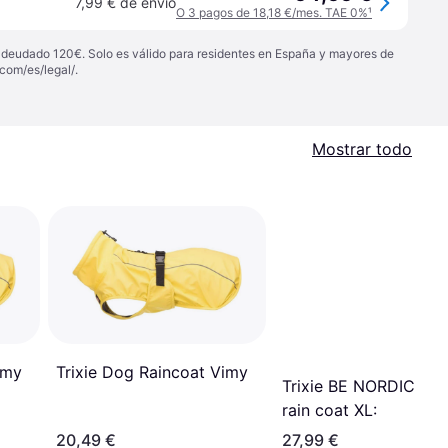
7,99 € de envío
O 3 pagos de 18,18 €/mes. TAE 0%
¹
 adeudado 120€. Solo es válido para residentes en España y mayores de
com/es/legal/
.
Mostrar todo
imy
Trixie Dog Raincoat Vimy
Trixie BE NORDIC Hu
rain coat XL:
20,49 €
27,99 €