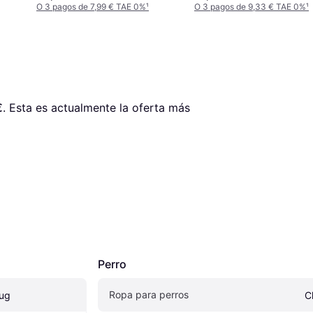
O 3 pagos de 7,99 € TAE 0%
¹
O 3 pagos de 9,33 € TAE 0%
¹
€
. Esta es actualmente la oferta más 
Perro
Ropa para perros
Rug
C