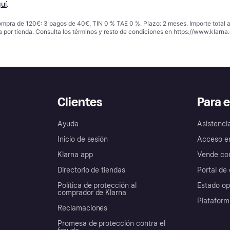
uí
.
ompra de 120€: 3 pagos de 40€, TIN 0 % TAE 0 %. Plazo: 2 meses. Importe total
a por tienda. Consulta los términos y resto de condiciones en
https://www.klarna.
Clientes
Para 
Ayuda
Asistenci
Inicio de sesión
Acceso e
Klarna app
Vende con
Directorio de tiendas
Portal de 
Política de protección al
Estado op
comprador de Klarna
Plataform
Reclamaciones
Promesa de protección contra el