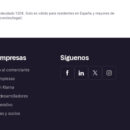
 adeudado 120€. Solo es válido para residentes en España y mayores de
com/es/legal/
.
empresas
Síguenos
a al comerciante
mpresas
 Klarna
desarrolladores
erativo
as y socios