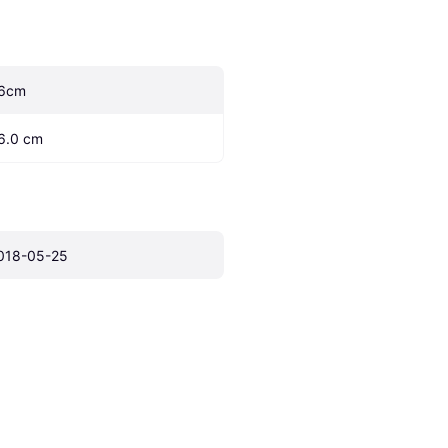
6cm
6.0 cm
018-05-25