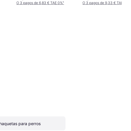
O 3 pagos de 6,83 € TAE 0%
¹
O 3 pagos de 9,33 € TAE 0%
¹
haquetas para perros