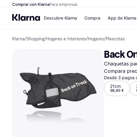
Comprar con Klarna
Para empresas
Descubre Klarna
Compra
App de Klarna
Klarna
/
Shopping
/
Hogares e Interiores
/
Hogares
/
Mascotas
Formas de pag
Tiendas
Formas de pago
MediaMarkt
Back On
Paga ahora
Shein
Paga en 3 plazos
Zalando Priv
Chaquetas par
Paga en 30 días
Zara
Financiación
JD Sports
Compara prec
Klarna en Apple 
Desde 3 pagos 
21cm
58,40 €
Directorio de tie