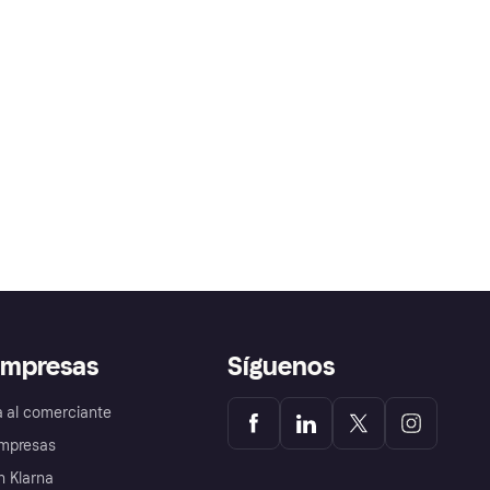
empresas
Síguenos
a al comerciante
mpresas
 Klarna