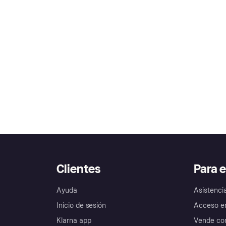
Clientes
Para 
Ayuda
Asistenci
Inicio de sesión
Acceso e
Klarna app
Vende con