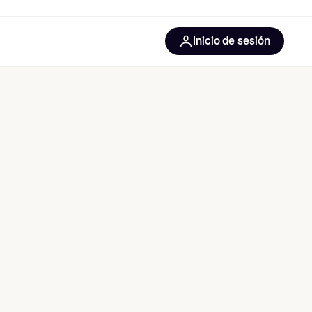
Inicio de sesión
Más información
les de oficina
Qué es Klarna?
las categorías