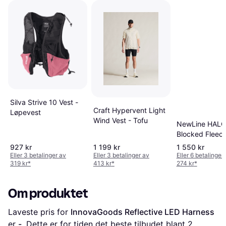
Silva Strive 10 Vest -
Craft Hypervent Light
Løpevest
Wind Vest - Tofu
NewLine HAL
Blocked Fleece
Black
927 kr
1 199 kr
1 550 kr
Eller 3 betalinger av
Eller 3 betalinger av
Eller 6 betalinger
319 kr
*
413 kr
*
274 kr
*
Om produktet
Laveste pris for 
InnovaGoods Reflective LED Harness
er 
-
. Dette er for tiden det beste tilbudet blant 
2