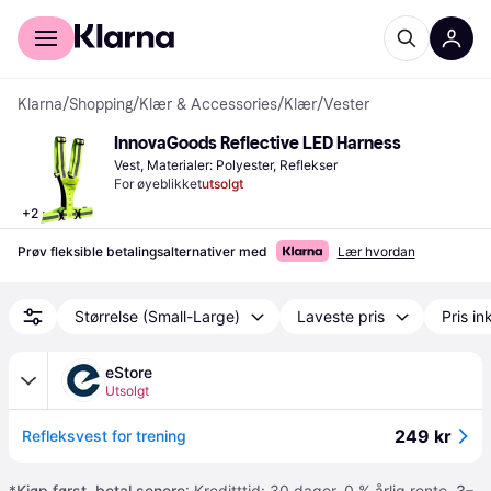
For kunder
For bedrifter
Klarna
/
Shopping
/
Klær & Accessories
/
Klær
/
Vester
InnovaGoods Reflective LED Harness
Vest, Materialer: Polyester, Reflekser
For øyeblikket
utsolgt
+
2
Prøv fleksible betalingsalternativer med
Lær hvordan
Størrelse (Small-Large)
Laveste pris
Pris ink
eStore
Utsolgt
249 kr
Refleksvest for trening
*
Kjøp først, betal senere
: Kreditttid: 30 dager. 0 % årlig rente.
3–