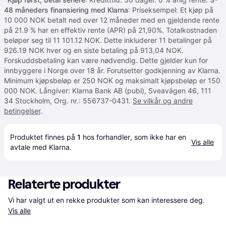
48 måneders finansiering med Klarna
: Priseksempel: Et kjøp på
10 000 NOK betalt ned over 12 måneder med en gjeldende rente
på 21.9 % har en effektiv rente (APR) på 21,90%. Totalkostnaden
beløper seg til 11 101.12 NOK. Dette inkluderer 11 betalinger på
926.19 NOK hver og en siste betaling på 913,04 NOK.
Forskuddsbetaling kan være nødvendig. Dette gjelder kun for
innbyggere i Norge over 18 år. Forutsetter godkjenning av Klarna.
Minimum kjøpsbeløp er 250 NOK og maksimalt kjøpsbeløp er 150
000 NOK. Långiver: Klarna Bank AB (publ), Sveavägen 46, 111
34 Stockholm, Org. nr.: 556737-0431.
Se vilkår og andre
betingelser
.
Produktet finnes på 
1
 hos 
forhandler
, som ikke har en 
Vis alle
avtale med Klarna.
Relaterte produkter
Vi har valgt ut en rekke produkter som kan interessere deg. 
Vis alle