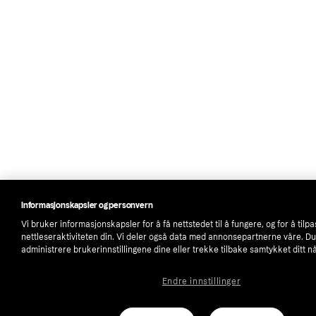
Informasjonskapsler og personvern
Vi bruker informasjonskapsler for å få nettstedet til å fungere, og for å tilp
nettleseraktiviteten din. Vi deler også data med annonsepartnerne våre. D
administrere brukerinnstillingene dine eller trekke tilbake samtykket ditt n
Endre innstillinger