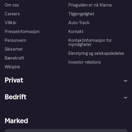
Om oss
Prisguiden er nå Klarna
Careers
Tilgjengelighet
Villkår
Auto-Track
Presseinformasjon
Kontakt
Personvern
Kontaktinformasjon for
myndigheter
Sikkerhet
Eierstyring og selskapsledelse
Bærekraft
Investor relations
Wikipink
Privat
Hjelp
Kjøperbeskyttelse
Bedrift
Logg inn
Klager
Butikksupport
Developers portal
Klarna-appen
Kredittavtale
Merchant portal
Driftsstatus
Marked
Utforsk butikker
Personverninnstillinger
Selg med Klarna
Plattformer og partnere