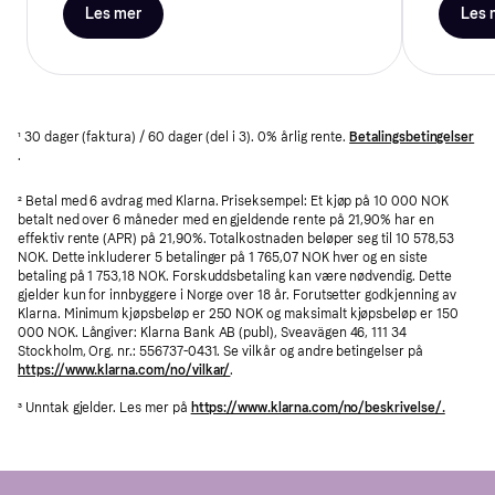
Les mer
Les 
¹ 30 dager (faktura) / 60 dager (del i 3). 0% årlig rente.
Betalingsbetingelser
.
² Betal med 6 avdrag med Klarna. Priseksempel: Et kjøp på 10 000 NOK
betalt ned over 6 måneder med en gjeldende rente på 21,90% har en
effektiv rente (APR) på 21,90%. Totalkostnaden beløper seg til 10 578,53
NOK. Dette inkluderer 5 betalinger på 1 765,07 NOK hver og en siste
betaling på 1 753,18 NOK. Forskuddsbetaling kan være nødvendig. Dette
gjelder kun for innbyggere i Norge over 18 år. Forutsetter godkjenning av
Klarna. Minimum kjøpsbeløp er 250 NOK og maksimalt kjøpsbeløp er 150
000 NOK. Långiver: Klarna Bank AB (publ), Sveavägen 46, 111 34
Stockholm, Org. nr.: 556737-0431. Se vilkår og andre betingelser på
https://www.klarna.com/no/vilkar/
.
³ Unntak gjelder. Les mer på
https://www.klarna.com/no/beskrivelse/.