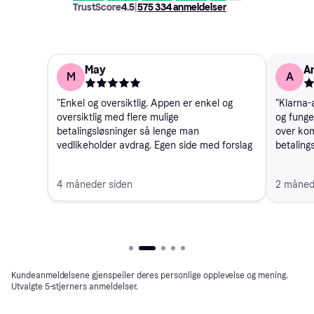
TrustScore
4.5
|
575 334
anmeldelser
May
A
M
A
"Enkel og oversiktlig. Appen er enkel og
"Klarna-
oversiktlig med flere mulige
og funge
betalingsløsninger så lenge man
over ko
vedlikeholder avdrag. Egen side med forslag
betalings
til varer som har tilknytning til klarna med
mange alternativer."
4 måneder siden
2 måned
Kundeanmeldelsene gjenspeiler deres personlige opplevelse og mening.
Utvalgte 5-stjerners anmeldelser.