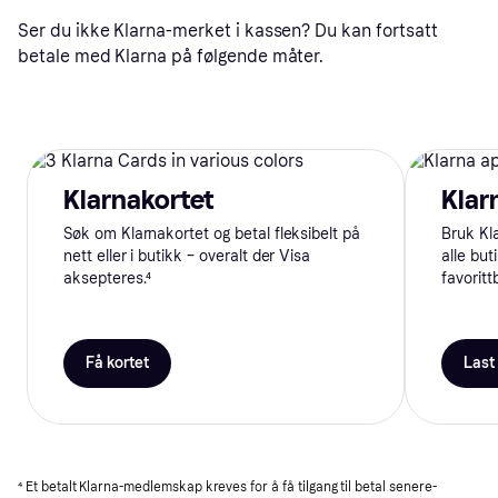
Ser du ikke Klarna-merket i kassen? Du kan fortsatt
betale med Klarna på følgende måter.
Klarnakortet
Klar
Søk om Klarnakortet og betal fleksibelt på
Bruk Kla
nett eller i butikk – overalt der Visa
alle but
aksepteres.⁴
favoritt
Få kortet
Last
⁴
Et betalt Klarna-medlemskap kreves for å få tilgang til betal senere-