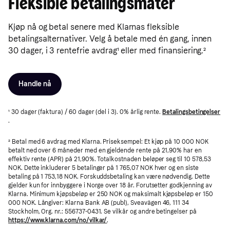
Fleksible betalingsmåter
Kjøp nå og betal senere med Klarnas fleksible
betalingsalternativer. Velg å betale med én gang, innen
30 dager, i 3 rentefrie avdrag¹ eller med finansiering.²
Handle nå
¹ 30 dager (faktura) / 60 dager (del i 3). 0% årlig rente.
Betalingsbetingelser
.
² Betal med 6 avdrag med Klarna. Priseksempel: Et kjøp på 10 000 NOK
betalt ned over 6 måneder med en gjeldende rente på 21,90% har en
effektiv rente (APR) på 21,90%. Totalkostnaden beløper seg til 10 578,53
NOK. Dette inkluderer 5 betalinger på 1 765,07 NOK hver og en siste
betaling på 1 753,18 NOK. Forskuddsbetaling kan være nødvendig. Dette
gjelder kun for innbyggere i Norge over 18 år. Forutsetter godkjenning av
Klarna. Minimum kjøpsbeløp er 250 NOK og maksimalt kjøpsbeløp er 150
000 NOK. Långiver: Klarna Bank AB (publ), Sveavägen 46, 111 34
Stockholm, Org. nr.: 556737-0431. Se vilkår og andre betingelser på
https://www.klarna.com/no/vilkar/
.