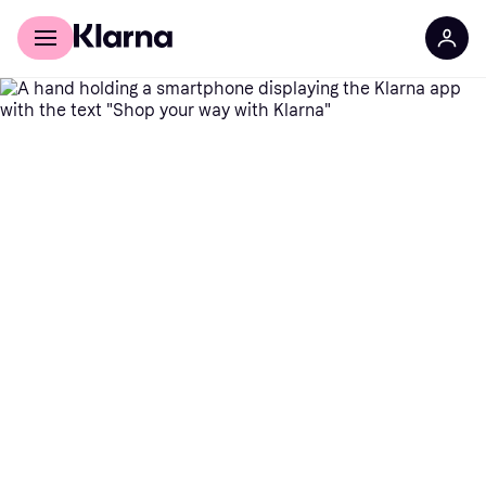
For kunder
For bedrifter