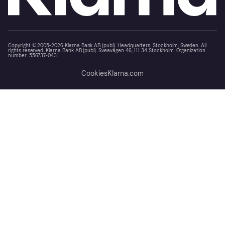
senere eller andre kredittprodukter igjen, må du signere en ny
kredittavtale.
Copyright © 2005-2026 Klarna Bank AB (publ). Headquarters: Stockholm, Sweden. All
rights reserved. Klarna Bank AB (publ). Sveavägen 46, 111 34 Stockholm. Organization
number: 556737-0431
Cookies
Klarna.com