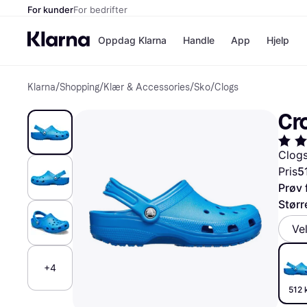
For kunder
For bedrifter
Oppdag Klarna
Handle
App
Hjelp
Klarna
/
Shopping
/
Klær & Accessories
/
Sko
/
Clogs
Betalingsm
Butikker
Betalingsme
Elkjøp
Cro
Betal nå
Bookin
Betal i 3 dele
Farmasi
Betal innen 
kicks.n
Clogs
Finansiering
Norweg
Pris
5
Vipps
Prøv 
Størr
Butikkovers
Ve
+4
512 