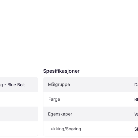
Spesifikasjoner
Målgruppe
g - Blue Bolt
D
Farge
B
Egenskaper
V
Lukking/Snøring
S