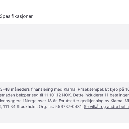
Spesifikasjoner
3–48 måneders finansiering med Klarna
: Priseksempel: Et kjøp på
ostnaden beløper seg til 11 101.12 NOK. Dette inkluderer 11 betalin
 innbyggere i Norge over 18 år. Forutsetter godkjenning av Klarna.
, 111 34 Stockholm, Org. nr.: 556737-0431.
Se vilkår og andre betin