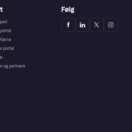
t
Følg
port
portal
Klarna
s portal
us
er og partnere