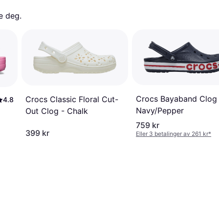
e deg. 
Crocs Bayaband Clog 
Crocs Classic Floral Cut-
4.8
Navy/Pepper
Out Clog - Chalk
759 kr
399 kr
Eller 3 betalinger av 261 kr
*