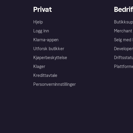
Privat
Bedrif
Hjelp
Butikksup
Logg inn
Merchant 
Klarna-appen
Selg med 
Utforsk butikker
Developer
Kjøperbeskyttelse
Driftsstat
Klager
Plattform
Kredittavtale
Personverninnstillinger