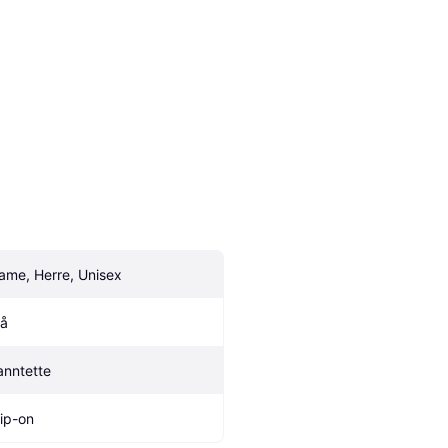
ame, Herre, Unisex
lå
anntette
lip-on