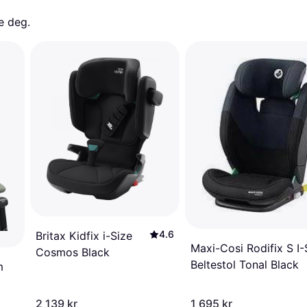
e deg. 
4.6
Britax Kidfix i-Size
Maxi-Cosi Rodifix S I-
Cosmos Black
Beltestol Tonal Black
m
2 139 kr
1 695 kr