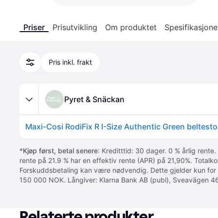
Priser
Prisutvikling
Om produktet
Spesifikasjone
Pris inkl. frakt
Pyret & Snäckan
Maxi-Cosi RodiFix R I-Size Authentic Green beltesto
*
Kjøp først, betal senere
: Kreditttid: 30 dager. 0 % årlig rente.
rente på 21.9 % har en effektiv rente (APR) på 21,90%. Totalk
Forskuddsbetaling kan være nødvendig. Dette gjelder kun for
150 000 NOK. Långiver: Klarna Bank AB (publ), Sveavägen 46
Relaterte produkter