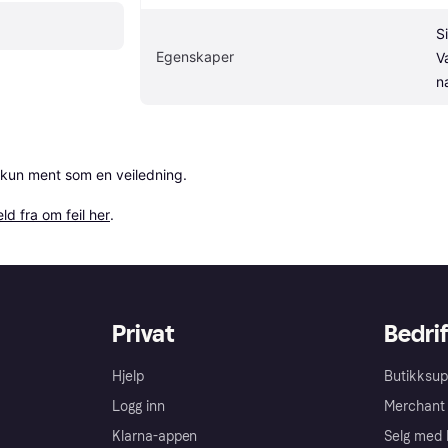
S
Egenskaper
V
n
 kun ment som en veiledning.

ld fra om feil her
.
Privat
Bedrif
Hjelp
Butikksup
Logg inn
Merchant 
Klarna-appen
Selg med 