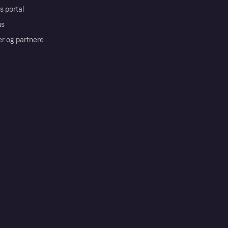
s portal
us
er og partnere