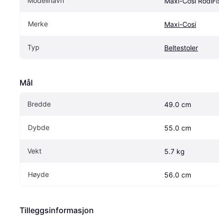
Modellnavn
Maxi-Cosi RodiFix
Merke
Maxi-Cosi
Typ
Beltestoler
Mål
Bredde
49.0 cm
Dybde
55.0 cm
Vekt
5.7 kg
Høyde
56.0 cm
Tilleggsinformasjon