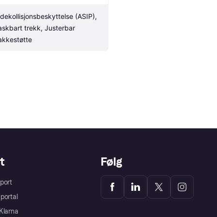
idekollisjonsbeskyttelse (ASIP), 
askbart trekk, Justerbar 
akkestøtte
t
Følg
port
portal
Klarna