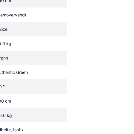
50 cm
removervendt
-Size
5.0 kg
rønn
uthentic Green
9 "
00 cm
6.0 kg
lbelte, Isofix