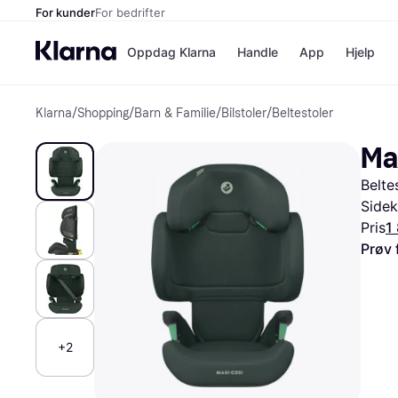
For kunder
For bedrifter
Oppdag Klarna
Handle
App
Hjelp
Klarna
/
Shopping
/
Barn & Familie
/
Bilstoler
/
Beltestoler
Betalingsm
Butikker
Betalingsme
Elkjøp
Max
Betal nå
Bookin
Betal i 3 dele
Farmasi
Belte
Betal innen 
kicks.n
Finansiering
Norweg
Sidek
Vipps
Pris
1
Prøv 
Butikkovers
+2