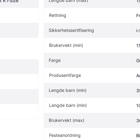
Lengde barn (max)
 R i-Size
1
Rettning
F
Sikkerhetssertifisering
i
Brukervekt (min)
1
Farge
G
Produsentfarge
A
Lengde barn (min)
3
Lengde barn (min)
1
Brukervekt (max)
3
Festeanordning
Bi