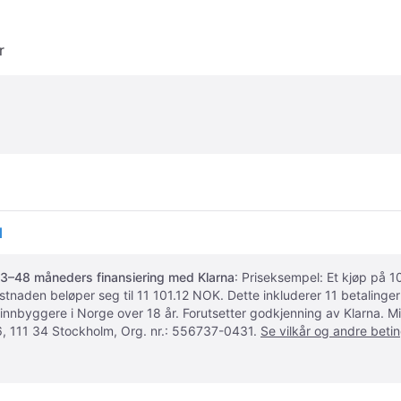
r
l
3–48 måneders finansiering med Klarna
: Priseksempel: Et kjøp på
ostnaden beløper seg til 11 101.12 NOK. Dette inkluderer 11 betalin
 innbyggere i Norge over 18 år. Forutsetter godkjenning av Klarna.
, 111 34 Stockholm, Org. nr.: 556737-0431.
Se vilkår og andre betin