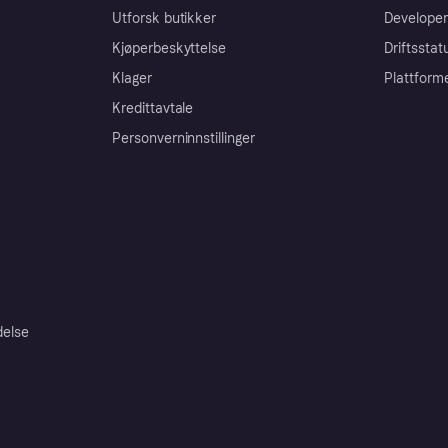
Utforsk butikker
Developer
Kjøperbeskyttelse
Driftsstat
Klager
Plattform
Kredittavtale
Personverninnstillinger
delse