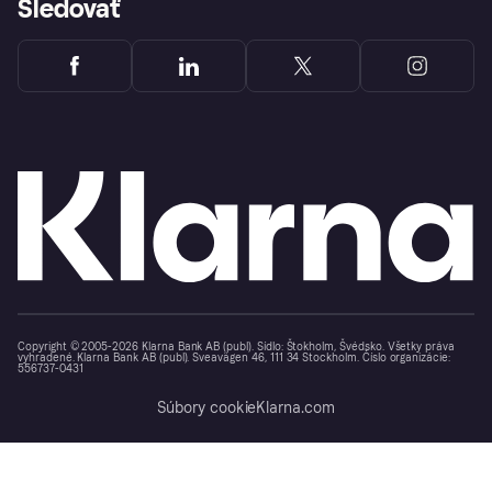
Sledovať
Copyright © 2005-2026 Klarna Bank AB (publ). Sídlo: Štokholm, Švédsko. Všetky práva
vyhradené. Klarna Bank AB (publ). Sveavägen 46, 111 34 Stockholm. Číslo organizácie:
556737-0431
Súbory cookie
Klarna.com