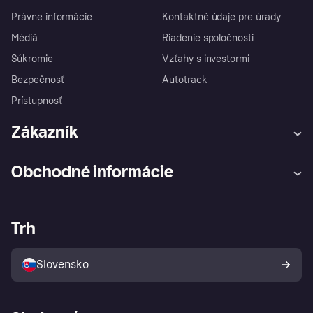
Právne informácie
Kontaktné údaje pre úrady
Médiá
Riadenie spoločnosti
Súkromie
Vzťahy s investormi
Bezpečnosť
Autotrack
Prístupnosť
Zákazník
Pomoc
Prísľub ochrany pred podvodmi
Obchodné informácie
Prihlásiť sa
Sťažnosť
Podpora obchodníkov
Vývojári
Hľadať obchody
Kontrola ochrany súkromia
Prihlásenie pre obchodníkov
Prevádzkový status
Trh
Zásady ochrany kupujúceho
Tvoje právo na odstúpenie od
zmluvy
Slovensko