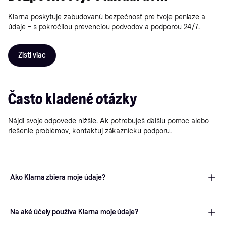
Klarna poskytuje zabudovanú bezpečnosť pre tvoje peniaze a
údaje – s pokročilou prevenciou podvodov a podporou 24/7.
Zisti viac
Často kladené otázky
Nájdi svoje odpovede nižšie. Ak potrebuješ ďalšiu pomoc alebo
riešenie problémov, kontaktuj zákaznícku podporu.
Ako Klarna zbiera moje údaje?
Keď používate Klarna, existujú dva spôsoby, ako môžeme získať
Vaše osobné údaje:
Na aké účely používa Klarna moje údaje?