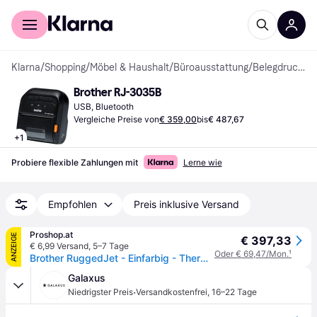
Für Shopper
Für Händler
Klarna
/
Shopping
/
Möbel & Haushalt
/
Büroausstattung
/
Belegdrucker
Brother RJ-3035B
USB, Bluetooth
Vergleiche Preise von
€ 359,00
bis
€ 487,67
+
1
Probiere flexible Zahlungen mit
Lerne wie
Empfohlen
Preis inklusive Versand
Proshop.at
ANZEIGE
€ 397,33
€ 6,99 Versand
,
5–7 Tage
Oder € 69,47/Mon.
¹
Brother RuggedJet - Einfarbig - Thermodirekt
Galaxus
·
Niedrigster Preis
Versandkostenfrei
,
16–22 Tage