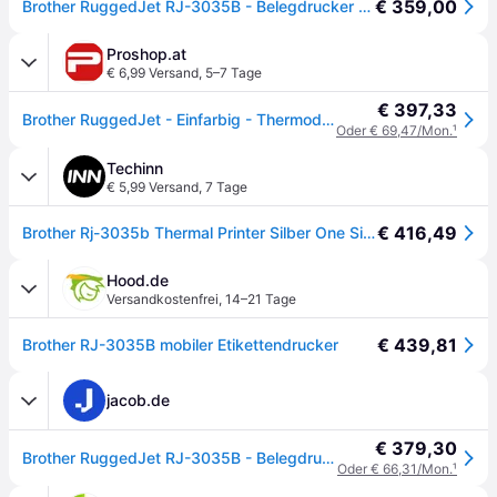
€ 359,00
Brother RuggedJet RJ-3035B - Belegdrucker - Thermodirekt - Rolle (7,9 cm) (Bluetooth, NFC, USB 2.0), Belegdrucker, Schwarz
Proshop.at
€ 6,99 Versand
,
5–7 Tage
€ 397,33
Brother RuggedJet - Einfarbig - Thermodirekt
Oder € 69,47/Mon.
¹
Techinn
€ 5,99 Versand
,
7 Tage
€ 416,49
Brother Rj-3035b Thermal Printer Silber One Size / EU Plug 220V
Hood.de
Versandkostenfrei
,
14–21 Tage
€ 439,81
Brother RJ-3035B mobiler Etikettendrucker
jacob.de
€ 379,30
Brother RuggedJet RJ-3035B - Belegdrucker - Thermodirekt - Rolle (7,9 cm) - 203 dpi - bis zu 101.6 mm/Sek. - USB 2.0, NFC, Bluetooth 5.0
Oder € 66,31/Mon.
¹