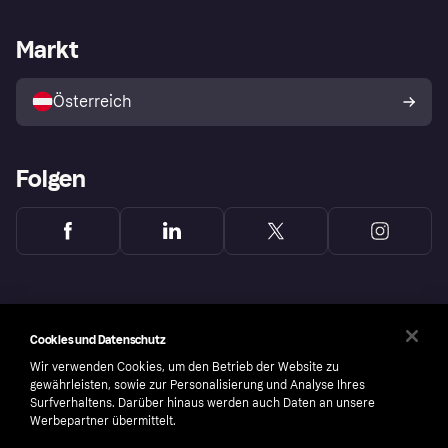
Händlersupport
Entwicklerseite
Klarna App
Datenschutzeinstellungen
Händlerportal
Betriebsstatus
Markt
Shops entdecken
Dein Widerrufsrecht
Mit Klarna verkaufen
Plattformen und Partner
Österreich
Folgen
Cookies und Datenschutz
Wir verwenden Cookies, um den Betrieb der Website zu
gewährleisten, sowie zur Personalisierung und Analyse Ihres
Surfverhaltens. Darüber hinaus werden auch Daten an unsere
Werbepartner übermittelt.