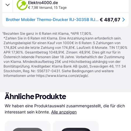
Elektro4000.de
€ 7,98 Versand
,
15 Tage
€ 487,67
Brother Mobiler Thermo-Drucker RJ-3035B RJ3035BXX1
¹
Bezahlen Sie ganz in 6 Raten mit Klarna, *APR 17,90%.
*Zahlen Sie in 6 Raten mit Klarna. Eine Anzahlung kann erforderlich sein.
Zahlungsbeispiel für einen Kauf von 1000€ in 6 Raten: 5 Zahlungen von
174,82€ und die letzte Zahlung von 174,81€. Laufzeit: 6 Monate. TIN 17,90%
APR 17,90%. Gesamtbetrag 1048,91€. Zinsen: 48,91€. Dies gilt nur für in
Österreich lebende Personen über 18 Jahre. Vorbehaltlich der Zustimmung
von Klarna. Mindestkaufbetrag 25€ und Höchstbetrag abhängig von der
Bonitätsprüfung. Kreditgeber: Klarna Bank AB (publ), Sveavägen 46, 111 34
Stockholm, Reg. Nr.: 556737-0431. Siehe Bedingungen und weitere
Informationen unter
https://www.klarna.com/at/agb/
.
Ähnliche Produkte
Wir haben eine Produktauswahl zusammengestellt, die für dich 
interessant sein könnte.
Alle anzeigen