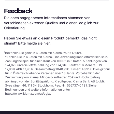
Feedback
Die oben angegebenen Informationen stammen von 
verschiedenen externen Quellen und dienen lediglich zur 
Orientierung.

Haben Sie etwas an diesem Produkt bemerkt, das nicht 
stimmt? Bitte 
melde sie hier
.
¹
Bezahlen Sie ganz in 6 Raten mit Klarna, *APR 17,90%.
*Zahlen Sie in 6 Raten mit Klarna. Eine Anzahlung kann erforderlich sein.
Zahlungsbeispiel für einen Kauf von 1000€ in 6 Raten: 5 Zahlungen von
174,82€ und die letzte Zahlung von 174,81€. Laufzeit: 6 Monate. TIN
17,90% APR 17,90%. Gesamtbetrag 1048,91€. Zinsen: 48,91€. Dies gilt nur
für in Österreich lebende Personen über 18 Jahre. Vorbehaltlich der
Zustimmung von Klarna. Mindestkaufbetrag 25€ und Höchstbetrag
abhängig von der Bonitätsprüfung. Kreditgeber: Klarna Bank AB (publ),
Sveavägen 46, 111 34 Stockholm, Reg. Nr.: 556737-0431. Siehe
Bedingungen und weitere Informationen unter
https://www.klarna.com/at/agb/
.