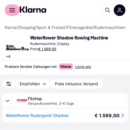
Für Shopper
Für Händler
Klarna
/
Shopping
/
Sport & Freizeit
/
Fitnessgeräte
/
Rudermaschinen
WaterRower Shadow Rowing Machine
Rudermaschine, Display
Preis
€ 1.599,00
+
4
Probiere flexible Zahlungen mit
Lerne wie
Empfohlen
Preis inklusive Versand
Fitshop
Versandkostenfrei
,
3–6 Tage
€ 1.599,00
WaterRower Rudergerät Shadow