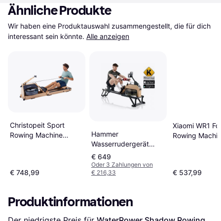
Ähnliche Produkte
Wir haben eine Produktauswahl zusammengestellt, die für dich 
interessant sein könnte.
Alle anzeigen
Christopeit Sport
Xiaomi WR1 Fo
Hammer
Rowing Machine
Rowing Machi
Wasserrudergerät
Water Resistance WP
RowFlow 5.0 NorsK
5000
€ 649
Oder 3 Zahlungen von
€ 748,99
€ 537,99
€ 216,33
Produktinformationen
Der niedrigste Preis für 
WaterRower Shadow Rowing 