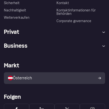
Sicherheit
Kontakt
Nachhaltigkeit
Kontaktinformationen für
Behörden
Weiterverkaufen
Corporate governance
Privat
Hilfe
Käuferschutzrichtlinien
Business
Einloggen
Beschwerden
Händlersupport
Entwicklerseite
Klarna App
Datenschutzeinstellungen
Händlerportal
Betriebsstatus
Markt
Shops entdecken
Dein Widerrufsrecht
Mit Klarna verkaufen
Plattformen und Partner
Österreich
Folgen