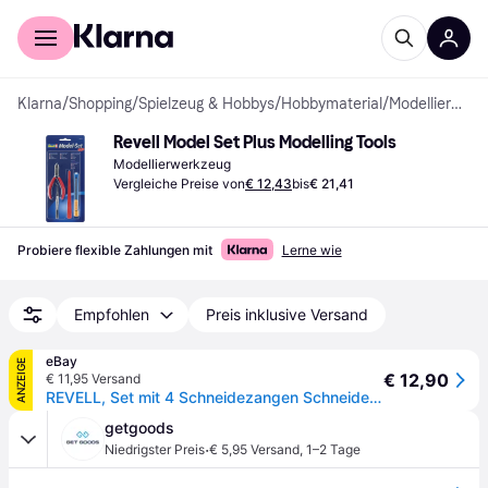
Für Shopper
Für Händler
Klarna
/
Shopping
/
Spielzeug & Hobbys
/
Hobbymaterial
/
Modellierwerkzeuge
Revell Model Set Plus Modelling Tools
Modellierwerkzeug
Vergleiche Preise von
€ 12,43
bis
€ 21,41
Probiere flexible Zahlungen mit
Lerne wie
Empfohlen
Preis inklusive Versand
eBay
ANZEIGE
€ 12,90
€ 11,95 Versand
REVELL, Set mit 4 Schneidezangen Schneidefeile Zange Pinzette, , REV29619
getgoods
·
Niedrigster Preis
€ 5,95 Versand
,
1–2 Tage