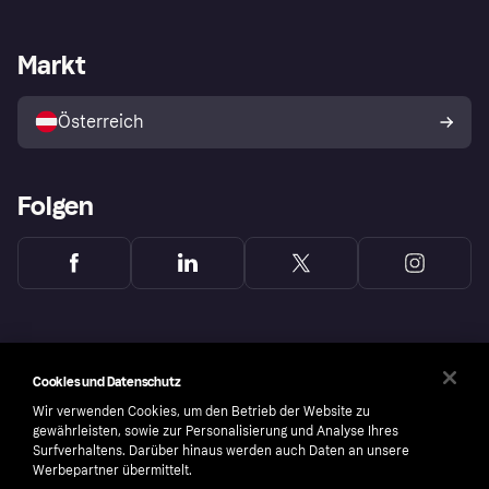
Händlersupport
Entwicklerseite
Klarna App
Datenschutzeinstellungen
Händlerportal
Betriebsstatus
Markt
Shops entdecken
Dein Widerrufsrecht
Mit Klarna verkaufen
Plattformen und Partner
Österreich
Folgen
Cookies und Datenschutz
Wir verwenden Cookies, um den Betrieb der Website zu
gewährleisten, sowie zur Personalisierung und Analyse Ihres
Surfverhaltens. Darüber hinaus werden auch Daten an unsere
Werbepartner übermittelt.