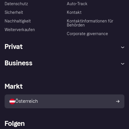
Datenschutz
Auto-Track
Sicherheit
Kontakt
Nachhaltigkeit
Kontaktinformationen für
Behörden
Weiterverkaufen
Corporate governance
Privat
Hilfe
Käuferschutzrichtlinien
Business
Einloggen
Beschwerden
Händlersupport
Entwicklerseite
Klarna App
Datenschutzeinstellungen
Händlerportal
Betriebsstatus
Markt
Shops entdecken
Dein Widerrufsrecht
Mit Klarna verkaufen
Plattformen und Partner
Österreich
Folgen