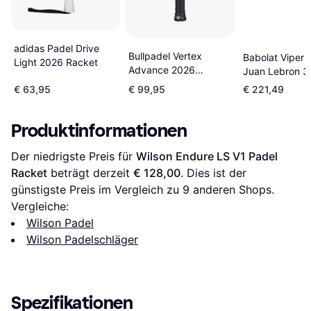
adidas Padel Drive
Bullpadel Vertex
Babolat Viper 
Light 2026 Racket
Advance 2026
Juan Lebron 3
Padelschläger
Padelracket
€ 63,95
€ 99,95
€ 221,49
Anthrazit
Produktinformationen
Der niedrigste Preis für 
Wilson Endure LS V1 Padel 
Racket
 beträgt derzeit 
€ 128,00
. Dies ist der 
günstigste Preis im Vergleich zu 
9
 anderen Shops.
Vergleiche:
Wilson Padel
Wilson Padelschläger
Spezifikationen