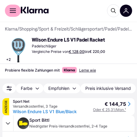
Für Shopper
Für Händler
Klarna
/
Shopping
/
Sport & Freizeit
/
Schlägersportart
/
Padel
/
Padelschläger
Wilson Endure LS V1 Padel Racket
Padelschläger
Vergleiche Preise von
€ 128,00
bis
€ 220,00
+
2
Probiere flexible Zahlungen mit
Lerne wie
Farbe
Empfohlen
Preis inklusive Versand
Sport Net
ANZEIGE
€ 144,75
Versandkostenfrei
,
3 Tage
Oder € 25,31/Mon.
¹
Wilson Endure LS V1 Blue/Black
Sport Bittl
·
Niedrigster Preis
Versandkostenfrei
,
2–4 Tage