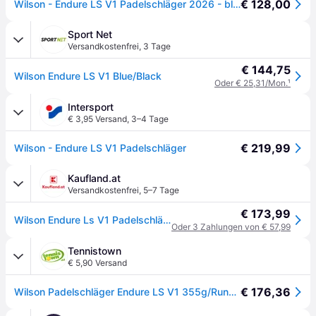
€ 128,00
Wilson - Endure LS V1 Padelschläger 2026 - blau
Sport Net
Versandkostenfrei
,
3 Tage
€ 144,75
Wilson Endure LS V1 Blue/Black
Oder € 25,31/Mon.
¹
Intersport
€ 3,95 Versand
,
3–4 Tage
€ 219,99
Wilson - Endure LS V1 Padelschläger
Kaufland.at
Versandkostenfrei
,
5–7 Tage
€ 173,99
Wilson Endure Ls V1 Padelschläger - Schwarz / Hellblau | Größe: ONE SIZE
Oder 3 Zahlungen von € 57,99
Tennistown
€ 5,90 Versand
€ 176,36
Wilson Padelschläger Endure LS V1 355g/Rund hellblau