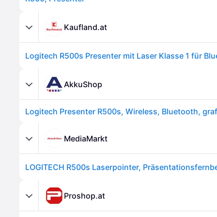
Kaufland.at
AkkuShop
MediaMarkt
Proshop.at