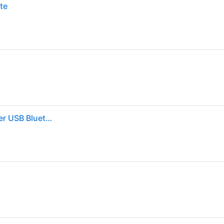
te
Logitech R500s Laser Presentation Remote Presenter USB Bluetooth Grau