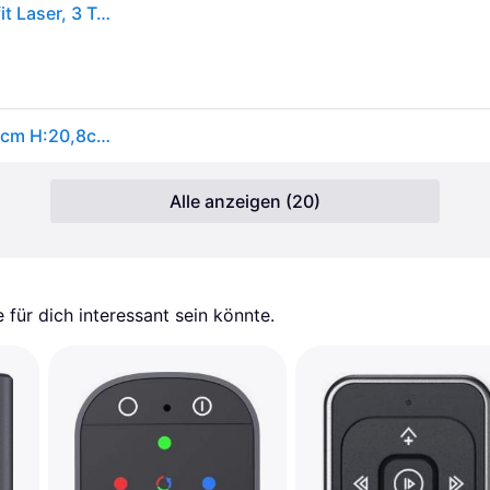
Logitech Presenter R500s, Wireless, Bluetooth, grafit Laser, 3 Tasten, inkl. Batterie 1x AAA, Retail
LOGITECH Presenter "R500", grau (schwarz), B:12,6cm H:20,8cm L:7cm, Fernbedienungen, Presenter
Alle anzeigen (20)
für dich interessant sein könnte.