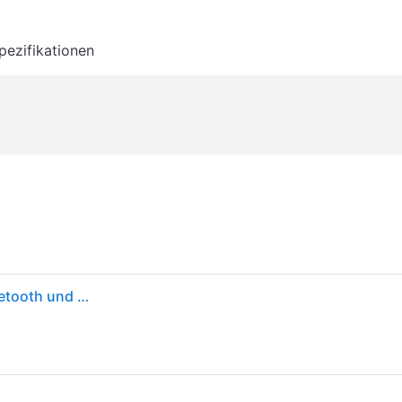
pezifikationen
Logitech R500s Presenter mit Laser Klasse 1 für Bluetooth und USB