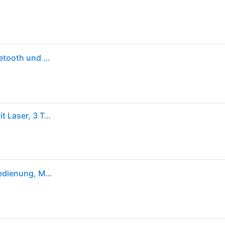
Logitech R500s Presenter mit Laser Klasse 1 für Bluetooth und USB – Universell kompatibel, 20 Meter Reichweite, konfigurierbar, intelligente Batterienutzung mit 12 Monaten Laufzeit – Dunkelgrau
Logitech Presenter R500s, Wireless, Bluetooth, grafit Laser, 3 Tasten, inkl. Batterie 1x AAA, Retail
LOGITECH R500s Laserpointer, Präsentationsfernbedienung, Mittelgrau; Presenter----Presenter - Grau