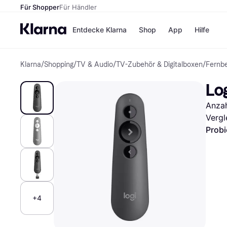
Für Shopper
Für Händler
Entdecke Klarna
Shop
App
Hilfe
Klarna
/
Shopping
/
TV & Audio
/
TV-Zubehör & Digitalboxen
/
Fernb
Zahlungsmethoden
Shops
Zahlungsmethoden
MediaM
Lo
Sofort bezahlen
H&M
Bezahle in 3
Temu
Anzah
Teilzahlungen
Kauflan
Bezahle in bis zu 30
Samsu
Vergl
Tagen
Probi
Ratenzahlung
Alle Shops
+4