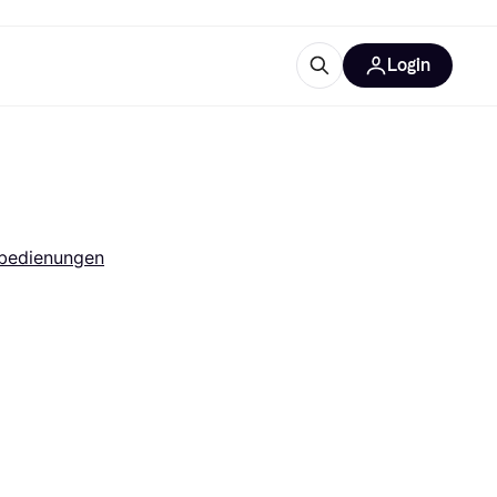
Login
Weitere Informationen
sstattung
M
Was ist Klarna?
bedienungen
tegorien