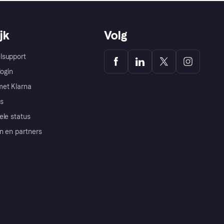
jk
Volg
lsupport
login
et Klarna
s
ele status
n en partners