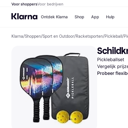
Voor shoppers
Voor bedrijven
Ontdek Klarna
Shop
App
Hulp
Klarna
/
Shoppen
/
Sport en Outdoor
/
Racketsporten
/
Pickleball
/
Pi
Winkels
Media
B
Schildkr
Bol
B
Booki
B
Pickleballset
H&M
B
Kruidv
Vergelijk prij
Probeer flexib
Winkelove