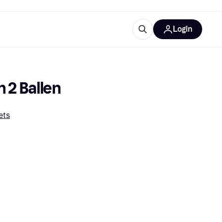
Login
trustingen
IM
n 2 Ballen
ets
gorieën